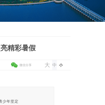
点亮精彩暑假
大
中
小
微信分享
青少年坚定