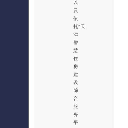
以
及
依
托“天
津
智
慧
住
房
建
设
综
合
服
务
平