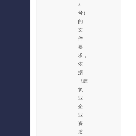
3
号）
的
文
件
要
求，
依
据
《建
筑
业
企
业
资
质