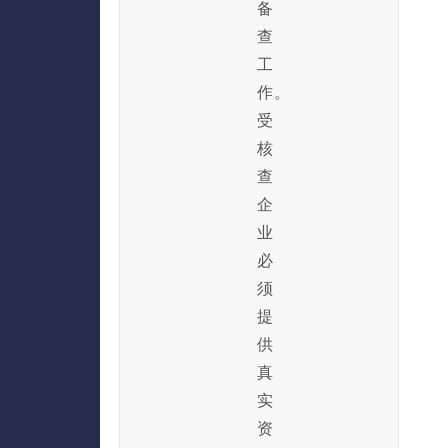
备
查
工
作。
受
核
查
企
业
必
须
提
供
真
实
资