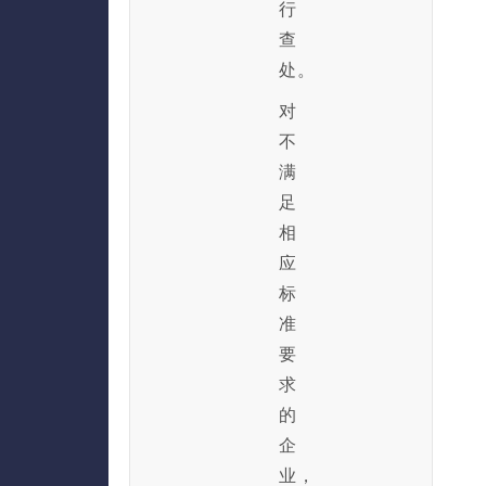
行
查
处。
对
不
满
足
相
应
标
准
要
求
的
企
业，