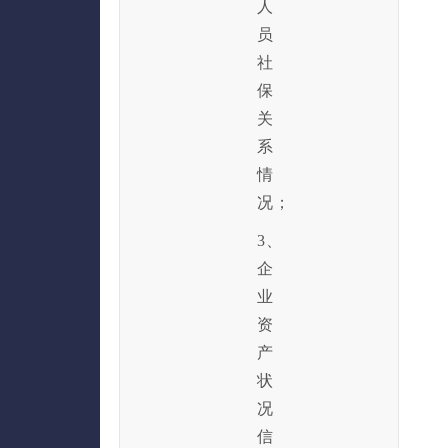
人
员
社
保
关
系
情
况；
3、
企
业
资
产
状
况
信