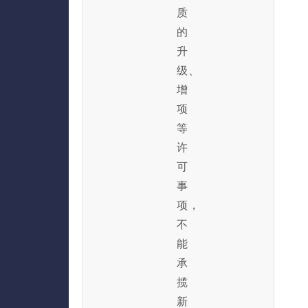
质
的
升
级、
增
项
等
许
可
事
项，
不
能
承
揽
新