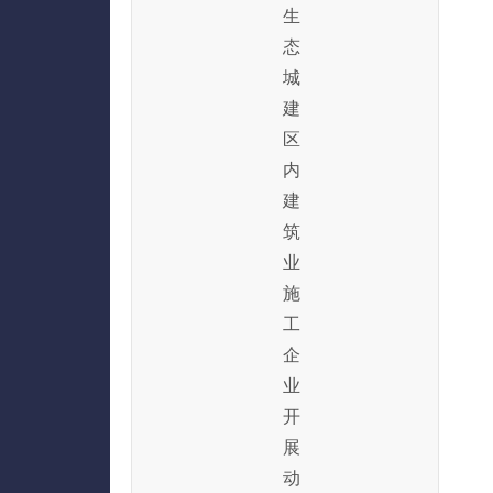
生
态
城
建
区
内
建
筑
业
施
工
企
业
开
展
动