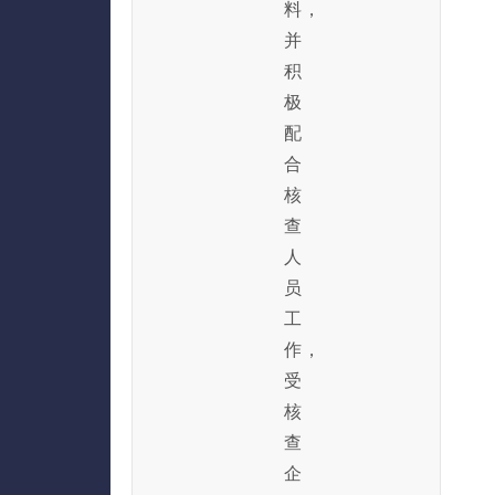
料，
并
积
极
配
合
核
查
人
员
工
作，
受
核
查
企