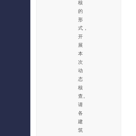
核
的
形
式，
开
展
本
次
动
态
核
查。
请
各
建
筑