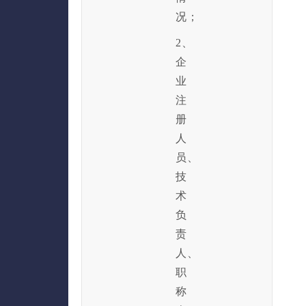
况；
2、
企
业
注
册
人
员、
技
术
负
责
人、
职
称