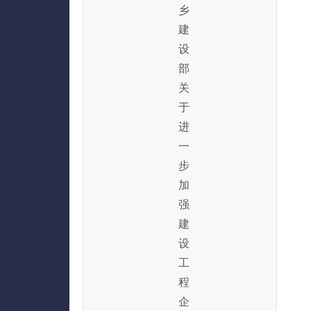
乡
建
设
部
关
于
进
一
步
加
强
建
设
工
程
企