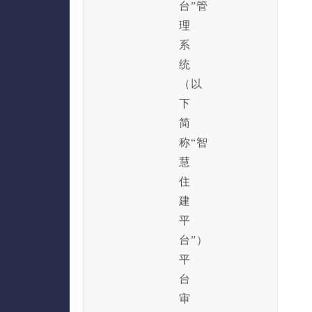
台”管
理
系
统
（以
下
简
称“智
慧
住
建
平
台”）
平
台
审