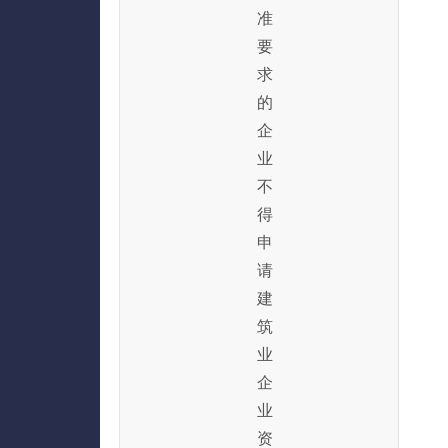
准
要
求
的
企
业
不
得
申
请
建
筑
业
企
业
资