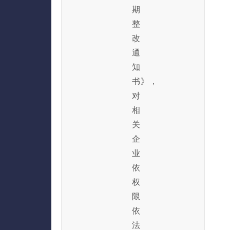
期
整
改
通
知
书》，
对
相
关
企
业
依
权
限
依
法