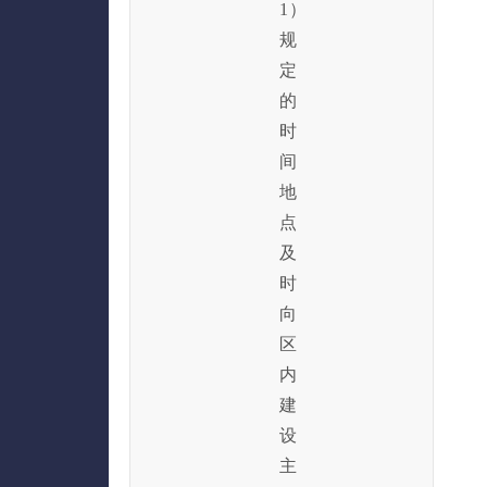
1）
规
定
的
时
间
地
点
及
时
向
区
内
建
设
主