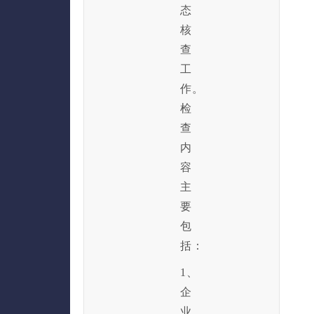
态
核
查
工
作。
检
查
内
容
主
要
包
括：
1、
企
业