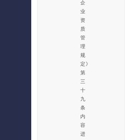
企
业
资
质
管
理
规
定》
第
三
十
九
条
内
容
进