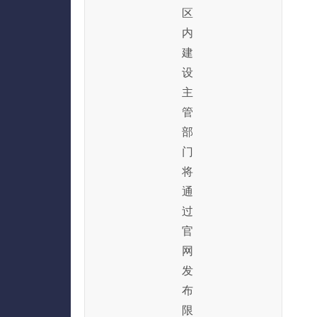
区
内
建
设
主
管
部
门
将
通
过
官
网
发
布
限