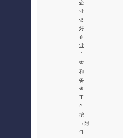
企
业
做
好
企
业
自
查
和
备
查
工
作，
按
（附
件