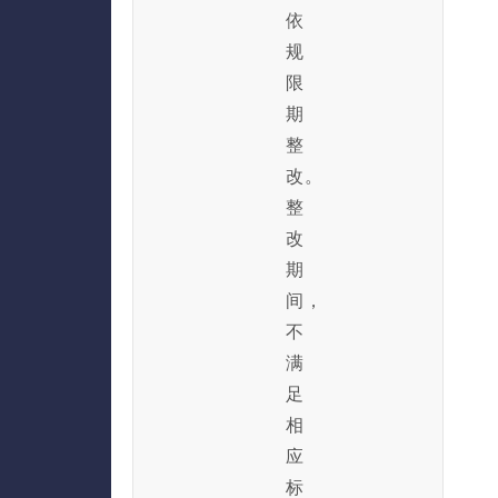
依
规
限
期
整
改。
整
改
期
间，
不
满
足
相
应
标