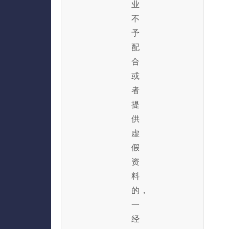
业
不
予
配
合
或
者
提
供
虚
假
资
料
的，
一
经