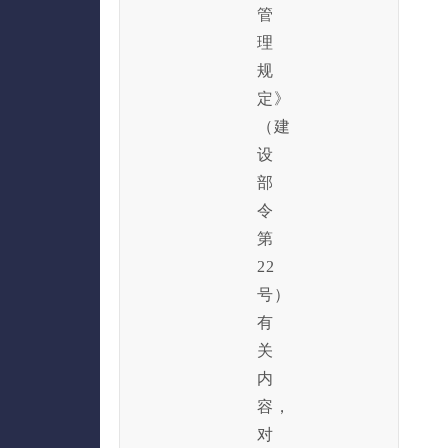
管
理
规
定》
（建
设
部
令
第
22
号）
有
关
内
容，
对