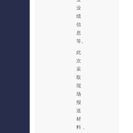
业
绩
信
息
等。
此
次
采
取
现
场
报
送
材
料，