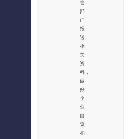
管
部
门
报
送
相
关
资
料，
做
好
企
业
自
查
和