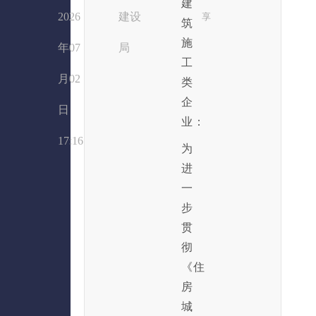
建
2026
建设
享
筑
施
年07
局
工
月02
类
企
日
业：
17:16
为
进
一
步
贯
彻
《住
房
城