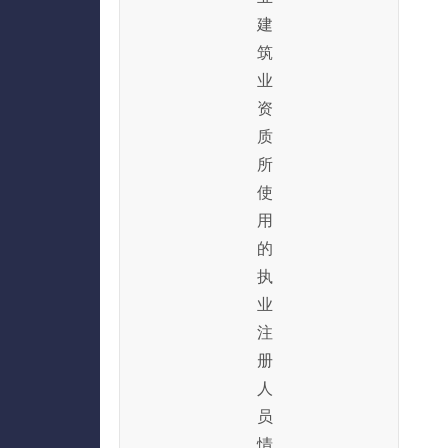
建
筑
业
资
质
所
使
用
的
执
业
注
册
人
员
情