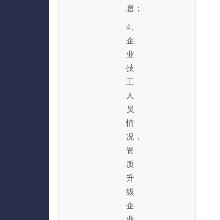
息；
4、
企
业
技
工
人
员
情
况，
资
质
升
级
企
业