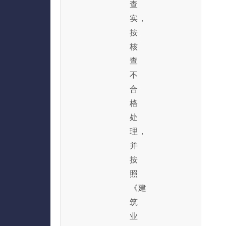
查
实，
按
核
查
不
合
格
处
理，
并
按
照
《建
筑
业