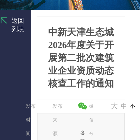
返回
列表
中新天津生态城
2026年度关于开
展第二批次建筑
业企业资质动态
核查工作的通知
大
中
发布
发布
小
微
时
来
信
各
间：
源：
分