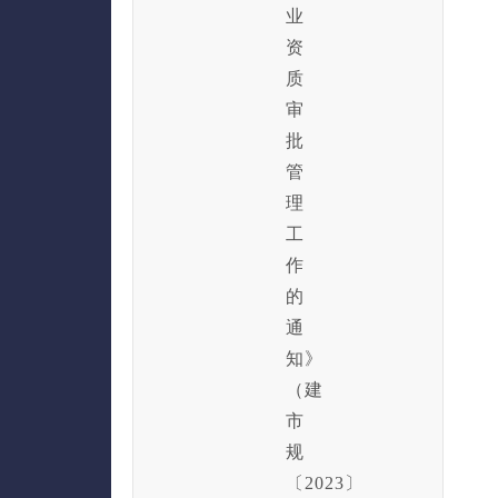
业
资
质
审
批
管
理
工
作
的
通
知》
（建
市
规
〔2023〕