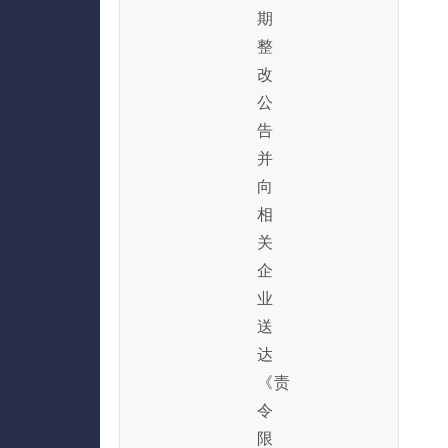
期
整
改
公
告
并
向
相
关
企
业
送
达
《责
令
限