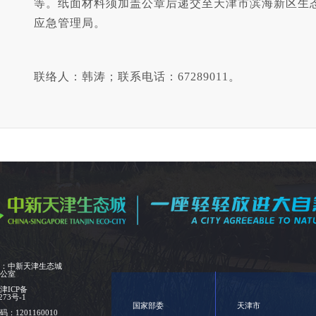
等。纸面材料须加盖公章后递交至天津市滨海新区生态
应急管理局。
联络人：韩涛；联系电话：67289011。
位：中新天津生态城
办公室
：
津ICP备
273号-1
国家部委
天津市
：1201160010