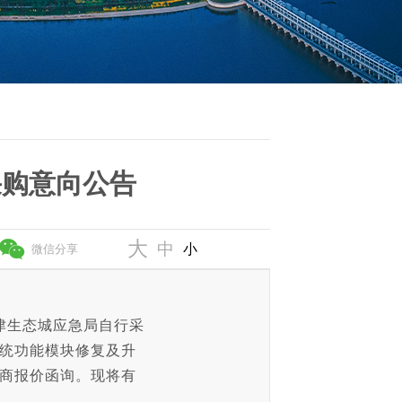
采购意向公告
大
中
小
微信分享
津生态城应急局自行采
系统功能模块修复及升
应商报价函询。现将有