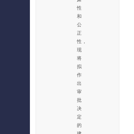
性
和
公
正
性，
现
将
拟
作
出
审
批
决
定
的
建