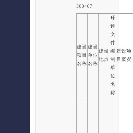
300467
环
评
文
件
建设
建设
建设
编
建设项
项目
单位
地点
制
目概况
名称
名称
单
位
名
称