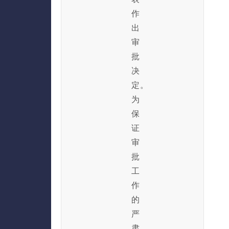
作
出
审
批
决
定。
为
保
证
审
批
工
作
的
严
肃