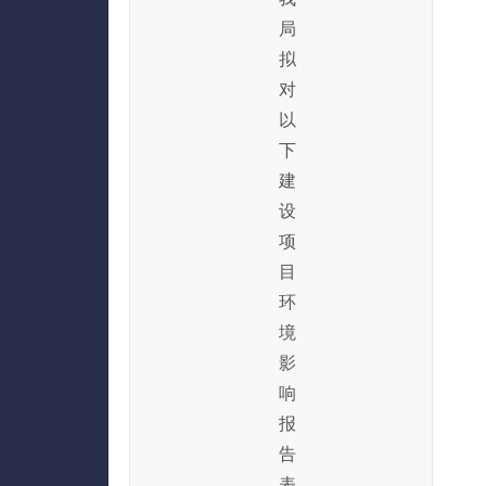
局
拟
对
以
下
建
设
项
目
环
境
影
响
报
告
表