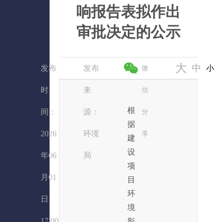
响报告表拟作出
审批决定的公示
大
中
发布
发布
小
微
时
来
信
根
间：
源：
分
据
2026
环境
享
建
设
年06
局
项
月01
目
环
日
境
17:00
影