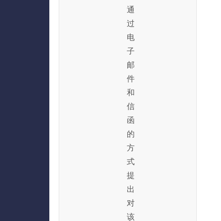
通
过
电
子
邮
件
和
信
函
的
方
式
提
出
对
该