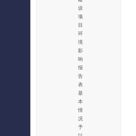
设
项
目
环
境
影
响
报
告
表
基
本
情
况
予
以