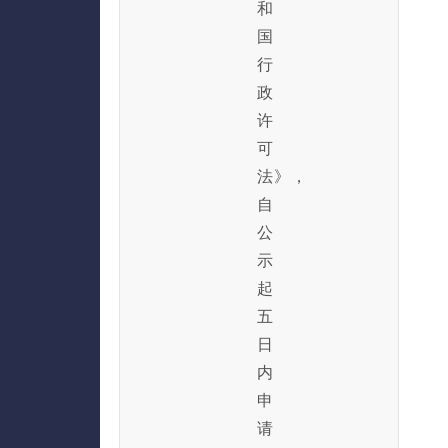
和
国
行
政
许
可
法》，
自
公
示
起
五
日
内
申
请