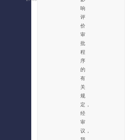
响
评
价
审
批
程
序
的
有
关
规
定，
经
审
议，
我