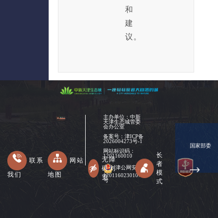
和
建
议。
主办单位：中新
天津生态城管委
会办公室
备案号：
津ICP备
2026004273号-1
国家部委
网站标识码：
长
1201160010
无障
联系
网站
者
碍浏
津公网安备
模
我们
地图
12011602301078
览
式
号