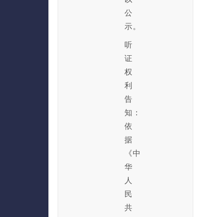
公
示。
听
证
权
利
告
知：
依
据
《中
华
人
民
共