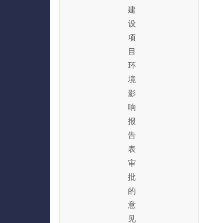
建
设
项
目
环
境
影
响
报
告
表
审
批
的
意
见