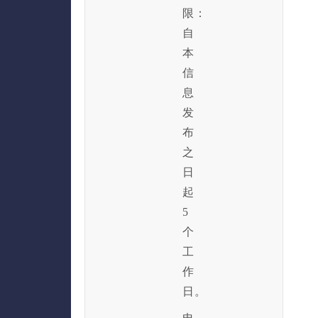
限：
自
本
信
息
发
布
之
日
起
5
个
工
作
日。