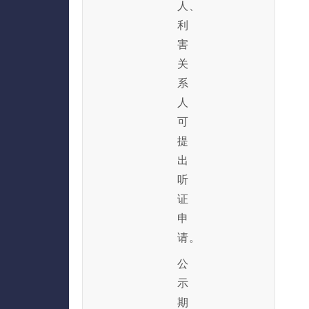
人、
利
害
关
系
人
可
提
出
听
证
申
请。
公
示
期