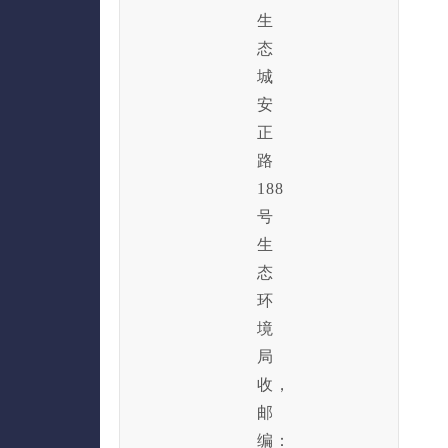
生
态
城
安
正
路
188
号
生
态
环
境
局
收，
邮
编：