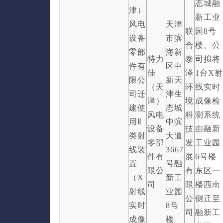
态城融
津）
新工业
风电
天津
联
园8号
设备
市滨
合
楼。公
零部
海新
特力
泰
司拟将
件有
区中
佳
泽
1台X
限公
新天
（天
环
线实时
司迁
津生
津）
境
成像检
建使
态城
风电
科
测系统
用Ⅱ
中滨
设备
技
由融新
类射
大道
零部
发
工业园
线装
3667
件有
展
6号楼
置
号融
限公
有
东区一
（X
新工
司
限
楼西南
射线
业园
公
侧迁至
实时
8号
司
融新工
成像
楼