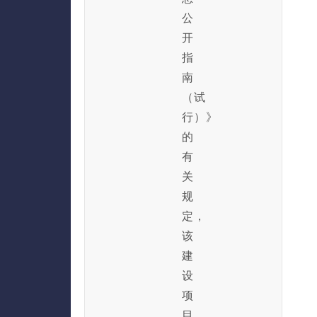
公
开
指
南
（试
行）》
的
有
关
规
定，
该
建
设
项
目