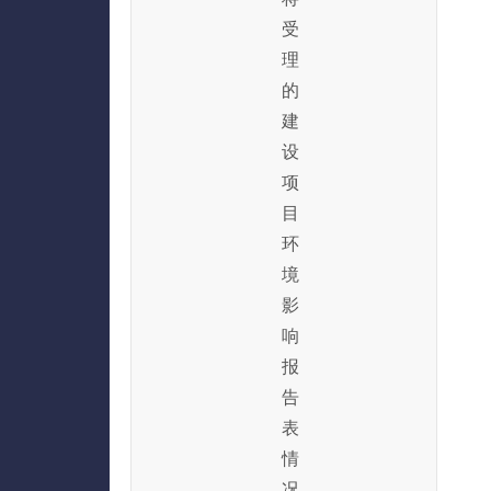
受
理
的
建
设
项
目
环
境
影
响
报
告
表
情
况