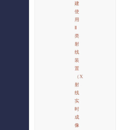
建
使
用
Ⅱ
类
射
线
装
置
（X
射
线
实
时
成
像