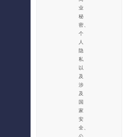
业
秘
密、
个
人
隐
私
以
及
涉
及
国
家
安
全、
公