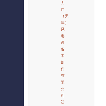
力
佳
（天
津）
风
电
设
备
零
部
件
有
限
公
司
迁