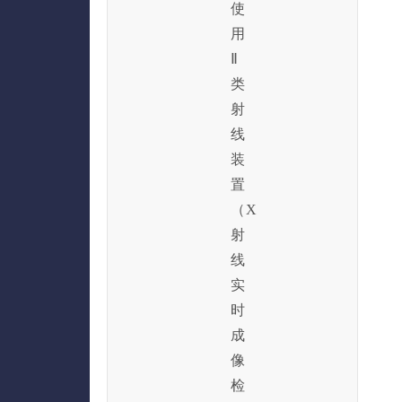
使
用
Ⅱ
类
射
线
装
置
（X
射
线
实
时
成
像
检