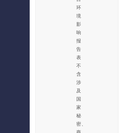
环
境
影
响
报
告
表
不
含
涉
及
国
家
秘
密、
商