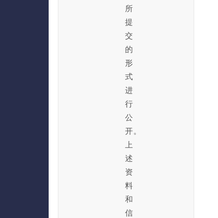
所
提
交
的
形
式
进
行
公
开。
上
述
资
料
和
信