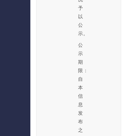
予
以
公
示。
公
示
期
限：
自
本
信
息
发
布
之