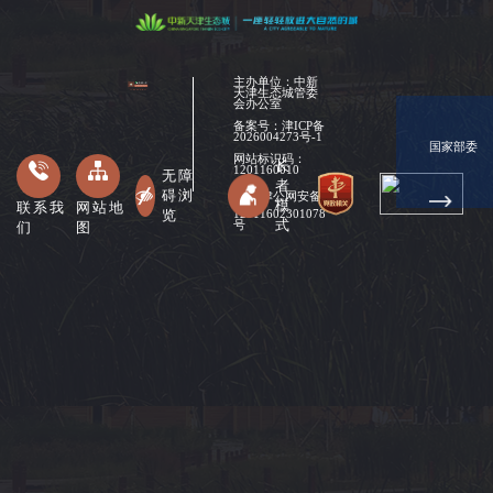
主办单位：中新
天津生态城管委
会办公室
备案号：
津ICP备
2026004273号-1
国家部委
网站标识码：
长
1201160010
无障
者
碍浏
津公网安备
模
联系我
网站地
览
12011602301078
式
们
图
号