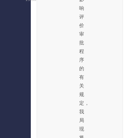
响
评
价
审
批
程
序
的
有
关
规
定，
我
局
现
将