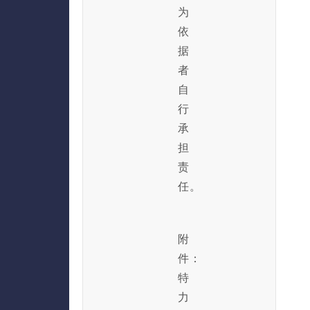
为
依
据
者
自
行
承
担
责
任。
附
件：
特
力