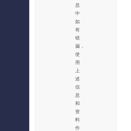
息
中
如
有
错
漏，
使
用
上
述
信
息
和
资
料
作