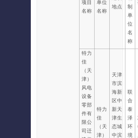
项目
单位
地点
制
名称
名称
单
位
名
称
特力
佳
（天
天津
津）
市滨
风电
海新
联
设备
区中
合
零部
特力
新天
泰
件有
佳
津生
泽
限公
（天
态城
环
司迁
津）
中滨
境