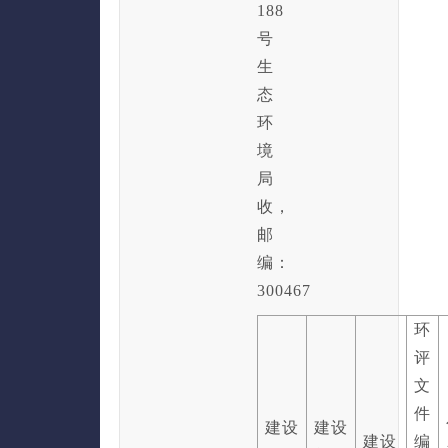
188
号
生
态
环
境
局
收，
邮
编：
300467
环
评
文
件
建设
建设
建设
编