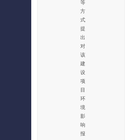
等
方
式
提
出
对
该
建
设
项
目
环
境
影
响
报