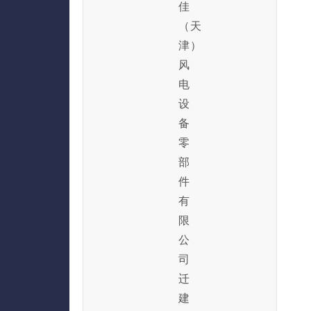
佳
（天
津）
风
电
设
备
零
部
件
有
限
公
司
迁
建