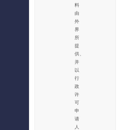
料
由
外
界
所
提
供、
并
以
行
政
许
可
申
请
人