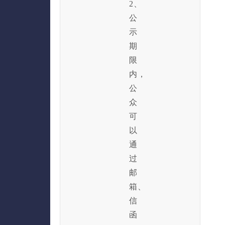
2、
公
示
期
限
内，
公
众
可
以
通
过
邮
箱、
信
函