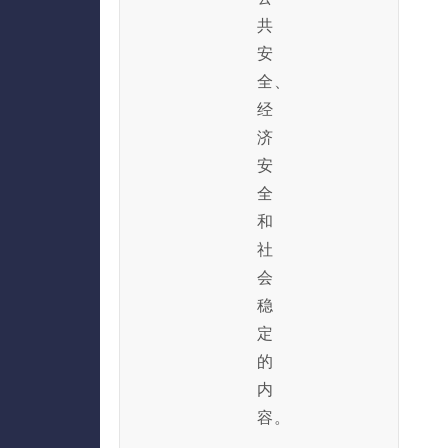
共
安
全、
经
济
安
全
和
社
会
稳
定
的
内
容。