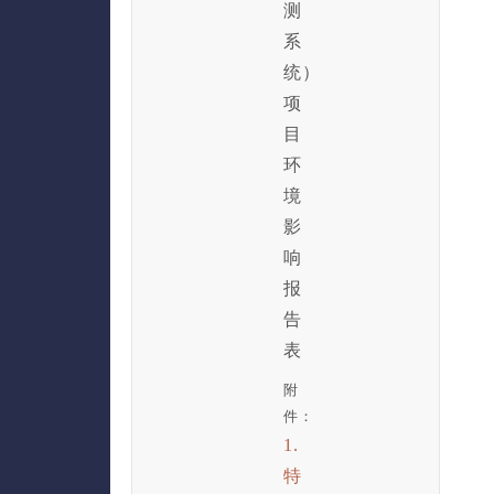
测
系
统）
项
目
环
境
影
响
报
告
表
附
件：
1.
特