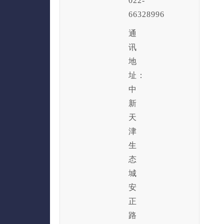
022-
66328996
通
讯
地
址：
中
新
天
津
生
态
城
安
正
路