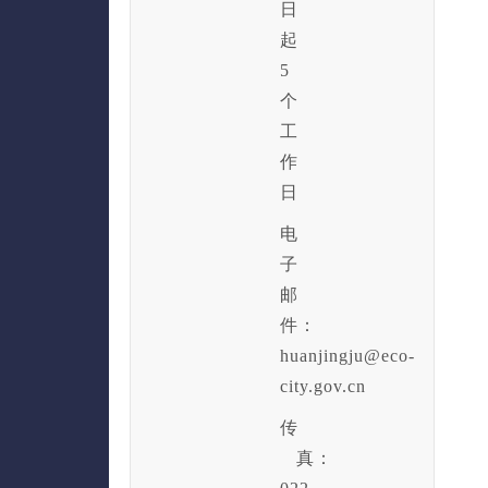
日
起
5
个
工
作
日
电
子
邮
件：
huanjingju@eco-
city.gov.cn
传
真：