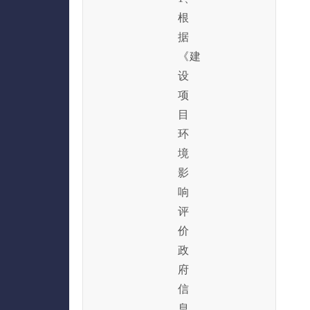
根
据
《建
设
项
目
环
境
影
响
评
价
政
府
信
息