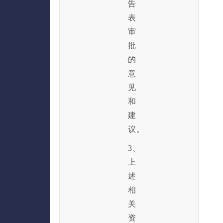
告
表
审
批
的
意
见
和
建
议。
3、
上
述
相
关
资