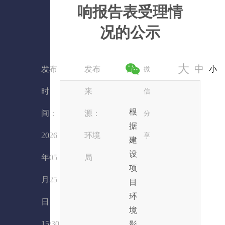
响报告表受理情
况的公示
大
中
发布
发布
小
微
时
来
信
根
间：
源：
分
据
2026
环境
享
建
设
年05
局
项
月25
目
环
日
境
15:30
影