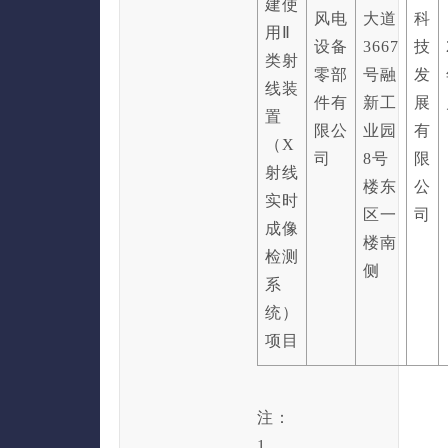
建使
风电
大道
科
用Ⅱ
设备
3667
技
类射
零部
号融
发
线装
件有
新工
展
置
限公
业园
有
（X
司
8号
限
射线
楼东
公
实时
区一
司
成像
楼南
检测
侧
系
统）
项目
注：
1、