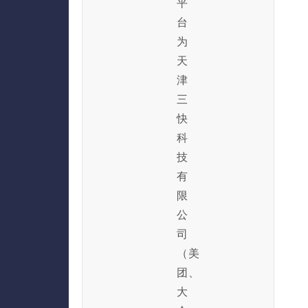
平
台
为
天
津
三
快
科
技
有
限
公
司
（美
团、
大