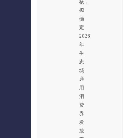
核，
拟
确
定
2026
年
生
态
城
通
用
消
费
券
发
放