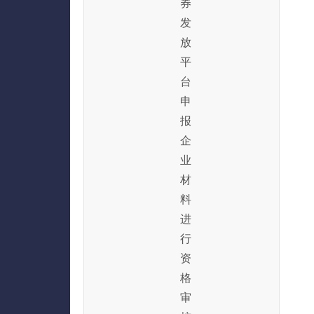
券
发
放
平
台
申
报
企
业
材
料
进
行
资
格
审