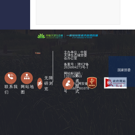
主办单位：中新
天津生态城管委
会办公室
备案号：
津ICP备
2026004273号-1
国家部委
网站标识码：
长
1201160010
无障
者
碍浏
津公网安备
模
联系我
网站地
览
12011602301078
式
们
图
号