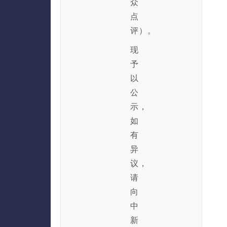
众
点
评）。
现
予
以
公
示，
如
有
异
议，
请
向
中
新