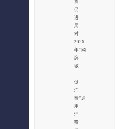
资
促
进
局
对
2026
年“购
滨
城
·
促
消
费”通
用
消
费