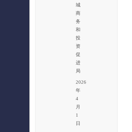
城
商
务
和
投
资
促
进
局
2026
年
4
月
1
日