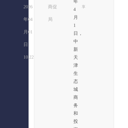
年
2026
商促
享
4
月
年04
局
1
月01
日，
中
日
新
10:22
天
津
生
态
城
商
务
和
投