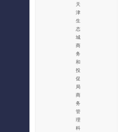
天
津
生
态
城
商
务
和
投
促
局
商
务
管
理
科