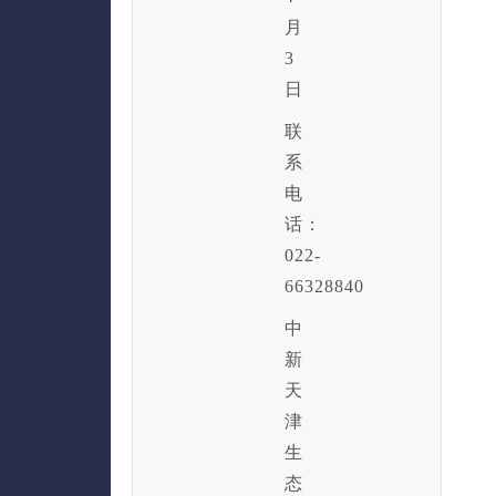
月
3
日
联
系
电
话：
022-
66328840
中
新
天
津
生
态