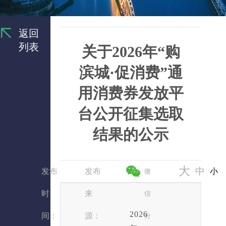
返回
列表
关于2026年“购
滨城·促消费”通
用消费券发放平
台公开征集选取
结果的公示
大
中
发布
发布
小
微
时
来
信
2026
间：
源：
分