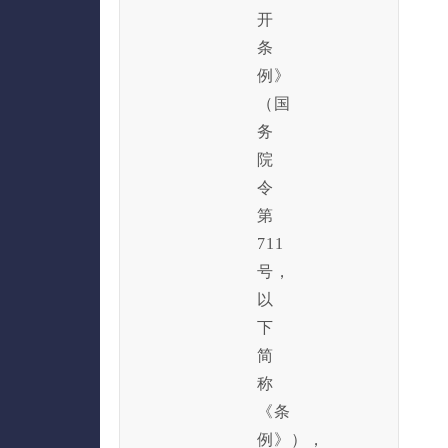
开
条
例》
（国
务
院
令
第
711
号，
以
下
简
称
《条
例》），