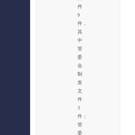
件
9
件，
其
中
管
委
会
制
发
文
件
3
件；
管
委