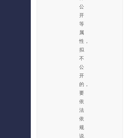
公
开
等
属
性，
拟
不
公
开
的，
要
依
法
依
规
说