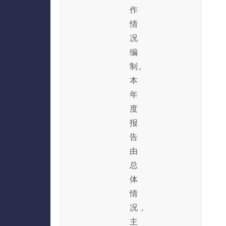
作
情
况
编
制。
本
年
度
报
告
由
总
体
情
况，
主