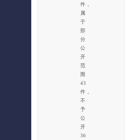
件，
属
于
部
分
公
开
范
围
43
件，
不
予
公
开
36