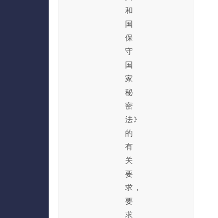
和
国
保
守
国
家
秘
密
法》
的
有
关
要
求，
要
求