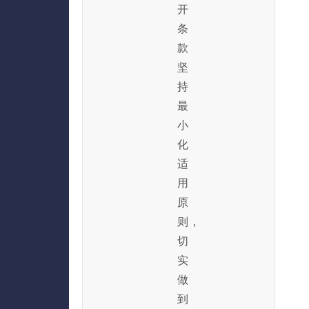
开
条
款
坚
持
最
小
化
适
用
原
则，
切
实
做
到