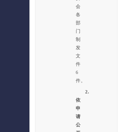
会
各
部
门
制
发
文
件
6
件。
2.
依
申
请
公