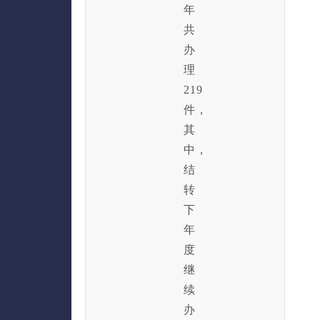
年
共
办
理
219
件，
其
中，
结
转
下
年
度
继
续
办