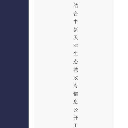
结
合
中
新
天
津
生
态
城
政
府
信
息
公
开
工