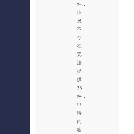
件，
信
息
不
存
在
无
法
提
供
35
件，
申
请
内
容