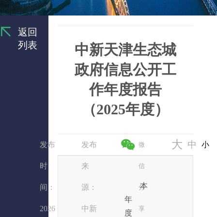
返回
列表
中新天津生态城
政府信息公开工
作年度报告
（2025年度）
大
中
发布
发布
小
微
时
来
信
本
间：
源：
分
年
2026
中新
享
度