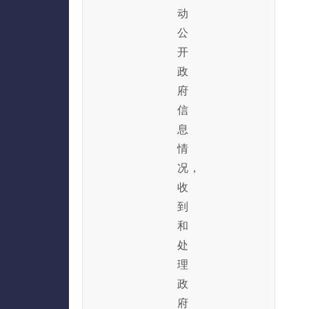
动
公
开
政
府
信
息
情
况，
收
到
和
处
理
政
府