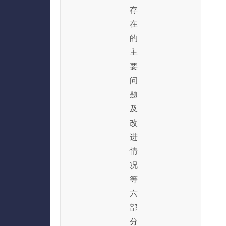
存
在
的
主
要
问
题
及
改
进
情
况
等
六
部
分