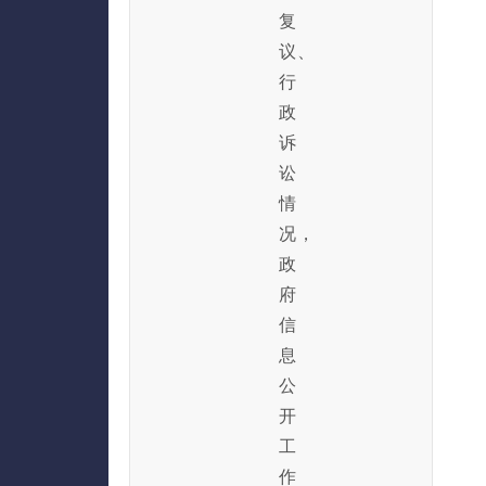
复
议、
行
政
诉
讼
情
况，
政
府
信
息
公
开
工
作