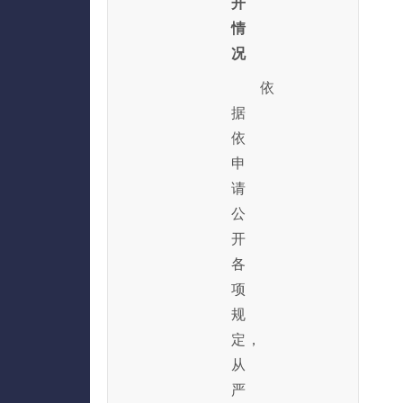
开
情
况
依
据
依
申
请
公
开
各
项
规
定，
从
严