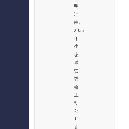
明
理
由。
2025
年，
生
态
城
管
委
会
主
动
公
开
文