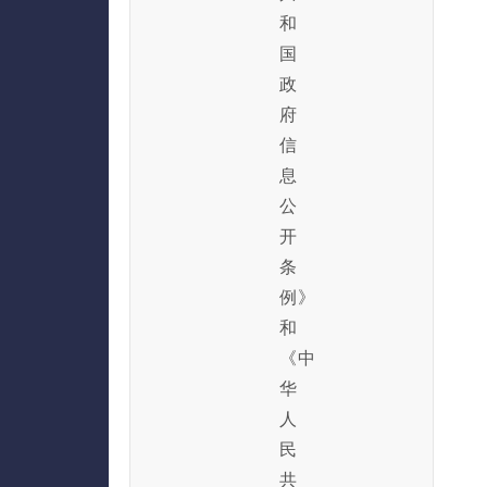
和
国
政
府
信
息
公
开
条
例》
和
《中
华
人
民
共