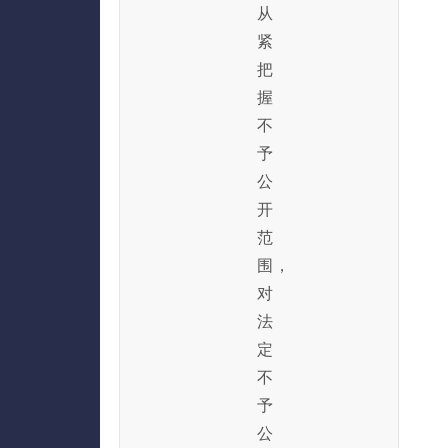
从
紧
把
握
不
予
公
开
范
围，
对
法
定
不
予
公