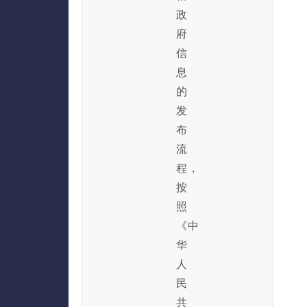
政
府
信
息
的
发
布
流
程，
按
照
《中
华
人
民
共