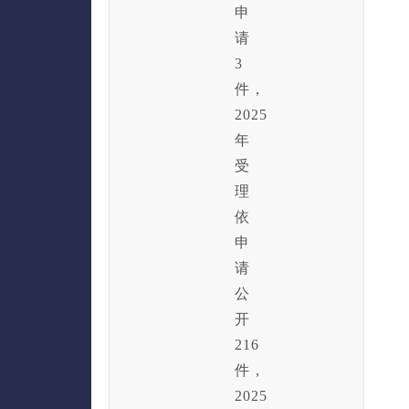
申
请
3
件，
2025
年
受
理
依
申
请
公
开
216
件，
2025