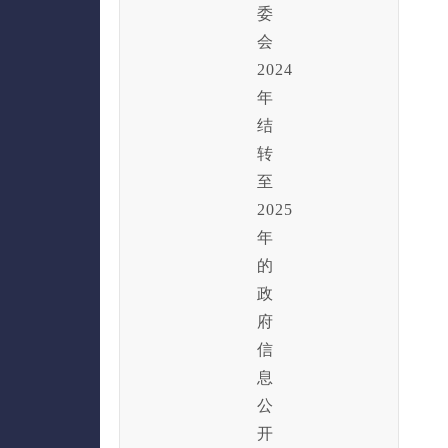
委
会
2024
年
结
转
至
2025
年
的
政
府
信
息
公
开