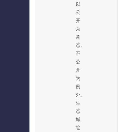
以
公
开
为
常
态、
不
公
开
为
例
外。
生
态
城
管