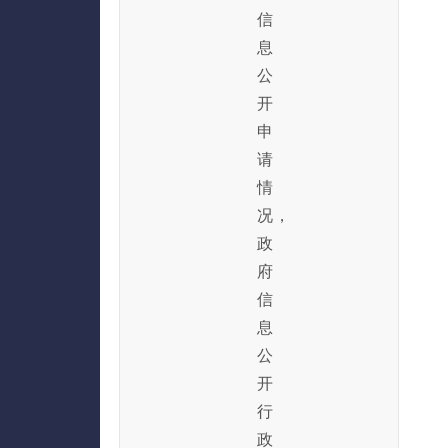
信
息
公
开
申
请
情
况，
政
府
信
息
公
开
行
政