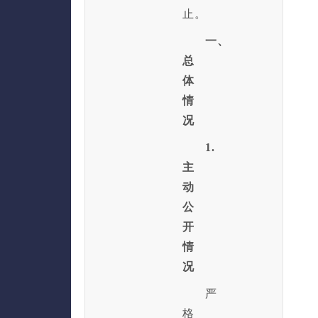
止。
一、
总
体
情
况
1.
主
动
公
开
情
况
严
格