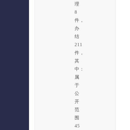
理
8
件，
办
结
211
件，
其
中：
属
于
公
开
范
围
45