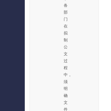
各
部
门
在
拟
制
公
文
过
程
中，
须
明
确
文
件