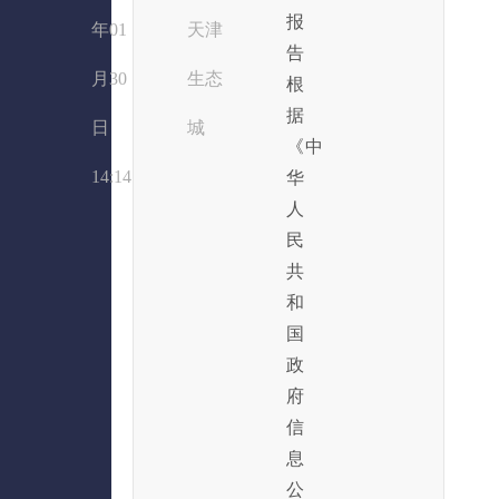
报
年01
天津
告
月30
生态
根
据
日
城
《中
14:14
华
人
民
共
和
国
政
府
信
息
公