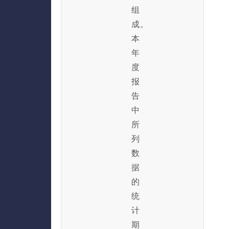
组
成。
本
年
度
报
告
中
所
列
数
据
的
统
计
期