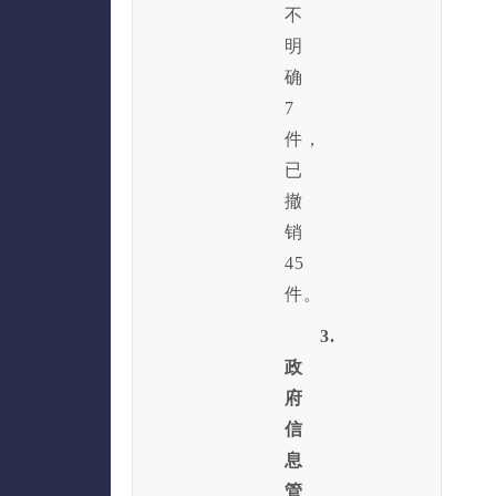
不
明
确
7
件，
已
撤
销
45
件。
3.
政
府
信
息
管