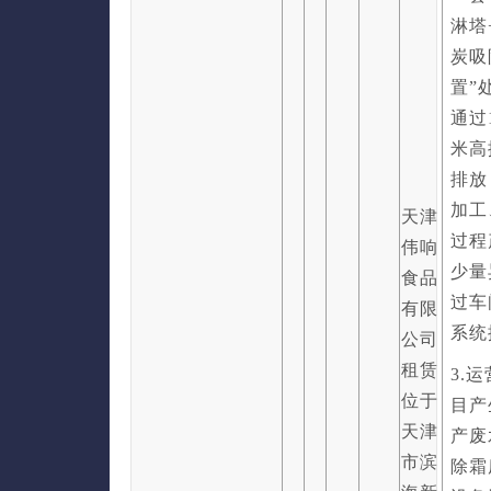
淋塔
炭吸
置”
通过
米高
排放
加工
天津
过程
伟响
少量
食品
过车
有限
系统
公司
租赁
3.
位于
目产
天津
产废
市滨
除霜