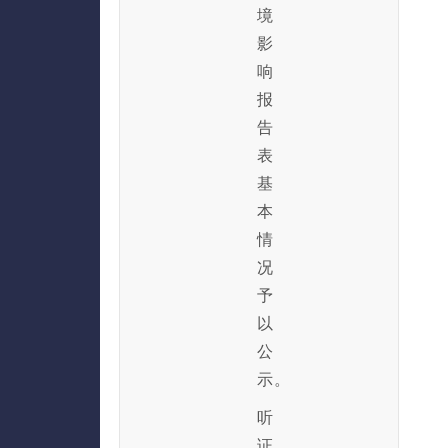
境
影
响
报
告
表
基
本
情
况
予
以
公
示。
听
证