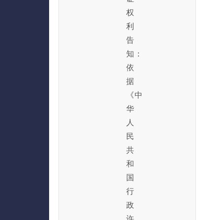
权
利
告
知：
依
据
《中
华
人
民
共
和
国
行
政
许