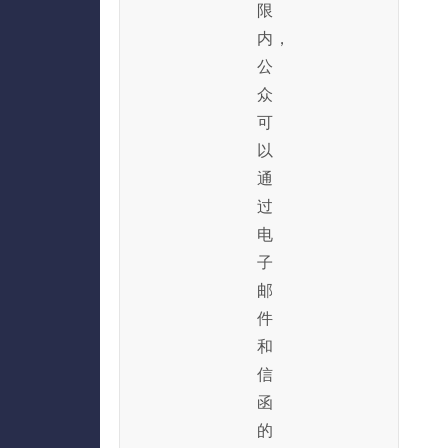
限
内，
公
众
可
以
通
过
电
子
邮
件
和
信
函
的