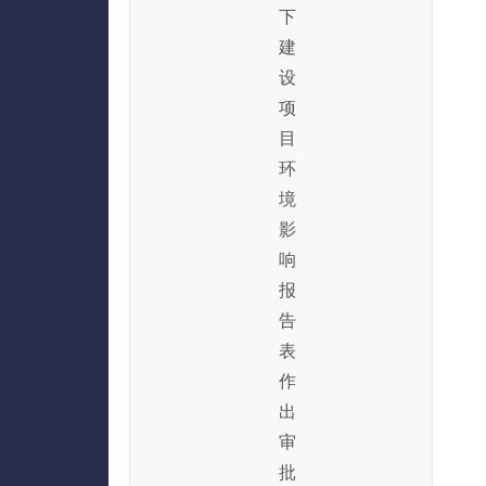
下
建
设
项
目
环
境
影
响
报
告
表
作
出
审
批