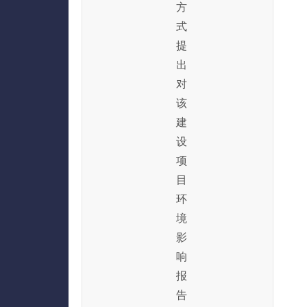
方
式
提
出
对
该
建
设
项
目
环
境
影
响
报
告