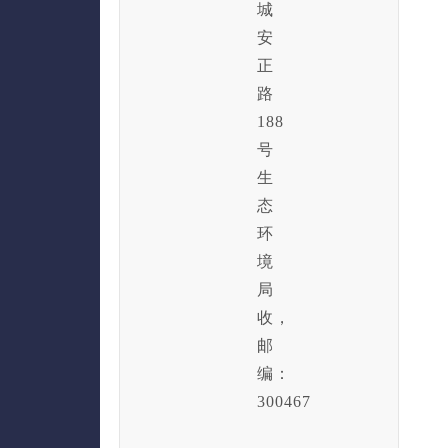
城
安
正
路
188
号
生
态
环
境
局
收，
邮
编：
300467