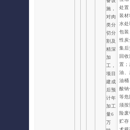
备设
处置
施，
装材
对肉
水处
类分
包装
切分
性炭
割及
集后
精深
回收
加
置；
工，
油、
项目
油桶
建成
酸钠
后预
等危
计年
须按
加工
险废
量6
贮存
万
术规