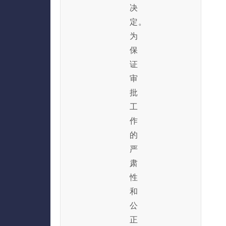
决
定。
为
保
证
审
批
工
作
的
严
肃
性
和
公
正