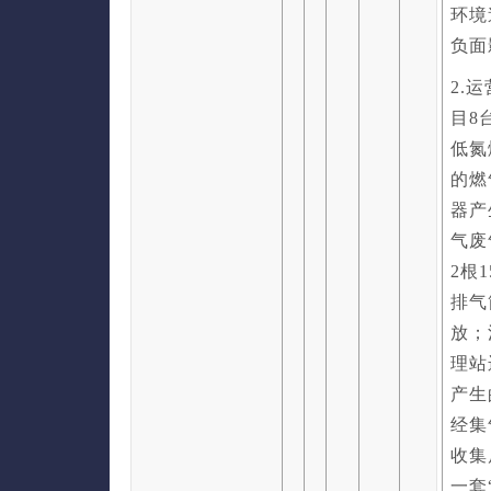
环境
负面
2.
目8
低氮
的燃
器产
气废
2根
排气
放；
理站
产生
经集
收集
一套