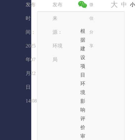
大
中
发布
发布
小
微
时
来
信
根
间：
源：
分
据
2025
环境
享
建
设
年07
局
项
月22
目
环
日
境
14:08
影
响
评
价
审