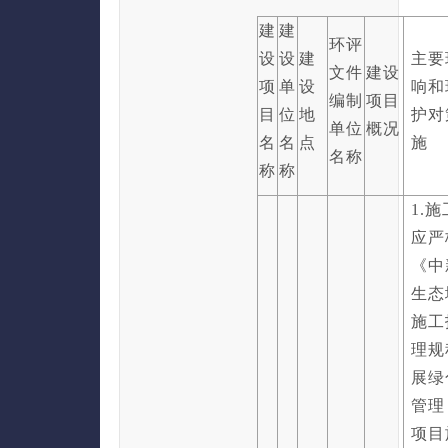
建
建
环评
设
设
建
主要
文件
建设
项
单
设
响和
编制
项目
目
位
地
护对
单位
概况
名
名
点
施
名称
称
称
1.
应严
《中
生态
施工
理规
展绿
管理
项目