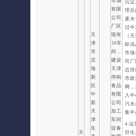
市场
沉淀
有限
理后
公司
废水
厂区
过中
天
现有
（天
津
3#车
际冻
市
间，
市场
滨
建设
司厂
海
天津
总排
新
伟响
市政
区
食品
网，
中
有限
入中
新
公司
污水
天
加工
集中
津
车间
4.
生
设备
天
目生