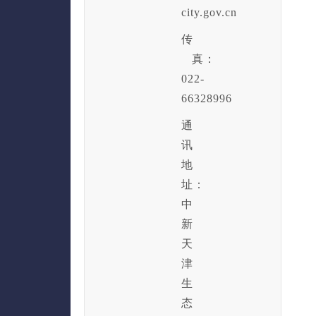
city.gov.cn
传
真：
022-
66328996
通
讯
地
址：
中
新
天
津
生
态