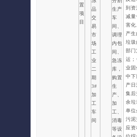
冻
分割
置
到资
品
生产
项
减量
交
车
目
害化
易
间、
产生
市
调理
垃圾
场
内包
部门
工
间、
运；
业
急冻
业固
二
库，
中下
期
购置
产日
3#
生
集后
加
产、
余垃
工
加
单位
车
工、
污泥
间
消毒
应资
等设
位综