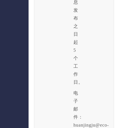
息
发
布
之
日
起
5
个
工
作
日。
电
子
邮
件：
huanjingju@eco-