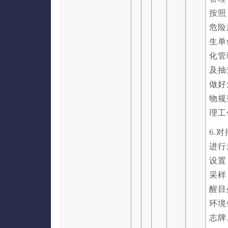
按照
危险
生单
化管
及抽
做好
物规
理工
6.
进行
设置
采样
醒目
环境
志牌