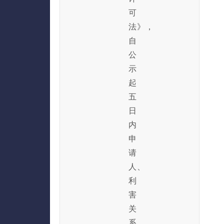
可
法》，
自
公
示
起
五
日
内
申
请
人、
利
害
关
系