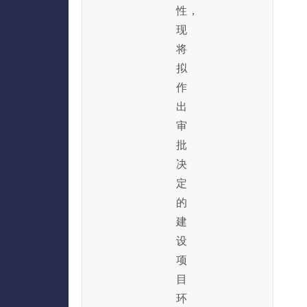
性，
现
将
拟
作
出
审
批
决
定
的
建
设
项
目
环