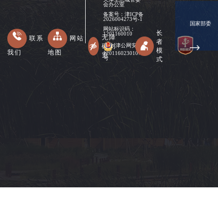
会办公室
备案号：
津ICP备
2026004273号-1
国家部委
网站标识码：
长
1201160010
无障
联系
网站
者
碍浏
津公网安备
模
我们
地图
12011602301078
览
式
号