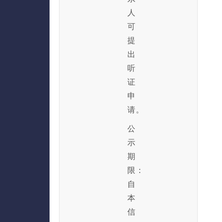
人
可
提
出
听
证
申
请。
公
示
期
限：
自
本
信