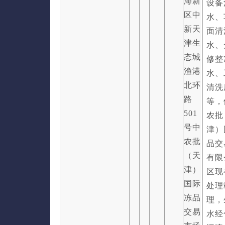
海新
设备
区中
水、
新天
面清
津生
水、
态城
修整
渔港
水、
北环
清洗
路
等，
501
农批
号中
津）
农批
品交
（天
有限
津）
区现
国际
处理
冻品
理，
交易
水经