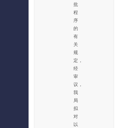
批
程
序
的
有
关
规
定，
经
审
议，
我
局
拟
对
以