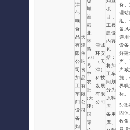
态
购置
津
备、
城
项
伟
理站
渔
目，
响
组、
港
主要
食
备风
北
建设
品
天
选用
环
内容
有
津
津诚
设备
路
包
限
伟
环安
好建
501
括：
公
响
（天
声、
号
将加
司
食
津）
声减
中
工车
加
品
科技
施，
农
间划
工
有
发展
界噪
批
分为
车
限
有限
标。
(天
原料
间
公
公司
5.
津)
库、
设
司
固体
国
备用
备
收集
际
库、
购
及运