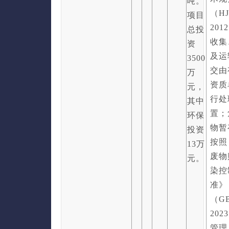
吨。
（HJ
项目
20
总投
收集
资
及运
3500
交由
万
资质
元，
行处
其中
置；
环保
物暂
投资
按照
13万
废物
元。
染控
准》
（GB
20
管理