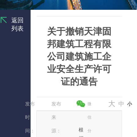
返回
列表
关于撤销天津固
邦建筑工程有限
公司建筑施工企
业安全生产许可
证的通告
大
中
发布
发布
小
微
时
来
信
根
间：
源：
分