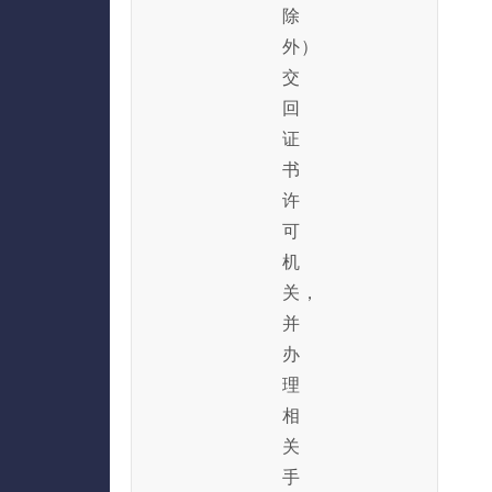
除
外）
交
回
证
书
许
可
机
关，
并
办
理
相
关
手