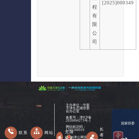
[2025]000349
程
有
限
公
司
主办单位：中新
天津生态城管委
会办公室
备案号：
津ICP备
2026004273号-1
国家部委
网站标识码：
长
1201160010
无障
联系
网站
者
碍浏
津公网安备