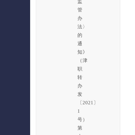
监
管
办
法〉
的
通
知》
（津
职
转
办
发
〔2021〕
1
号）
第