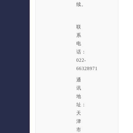
续。
联
系
电
话：
022-
66328971
通
讯
地
址：
天
津
市