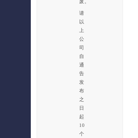
废。
请
以
上
公
司
自
通
告
发
布
之
日
起
10
个