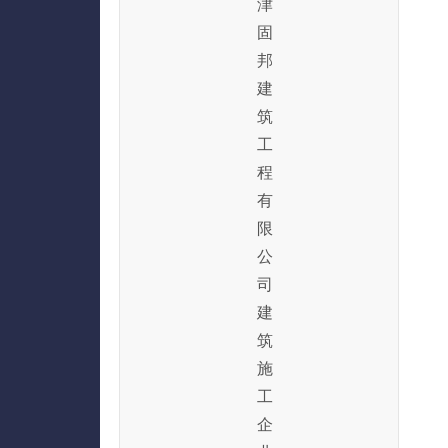
津
固
邦
建
筑
工
程
有
限
公
司
建
筑
施
工
企