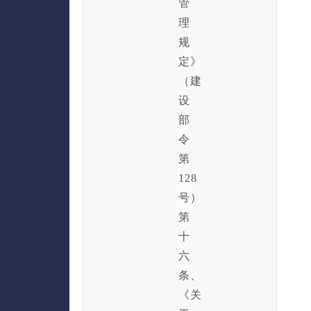
管
理
规
定》
（建
设
部
令
第
128
号）
第
十
六
条、
《关