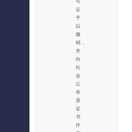
可
证
予
以
撤
销，
并
向
社
会
公
布
原
证
书
作