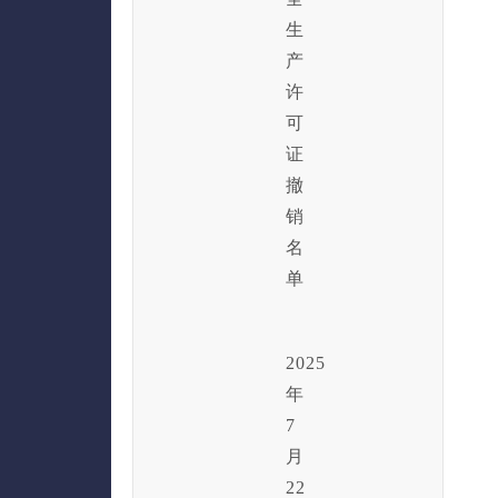
生
产
许
可
证
撤
销
名
单
2025
年
7
月
22