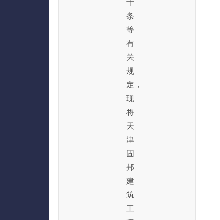
十
条
等
有
关
规
定，
现
将
天
津
固
邦
建
筑
工