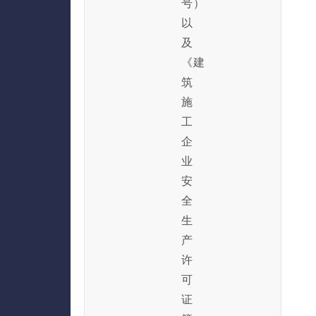
号）
以
及
《建
筑
施
工
企
业
安
全
生
产
许
可
证