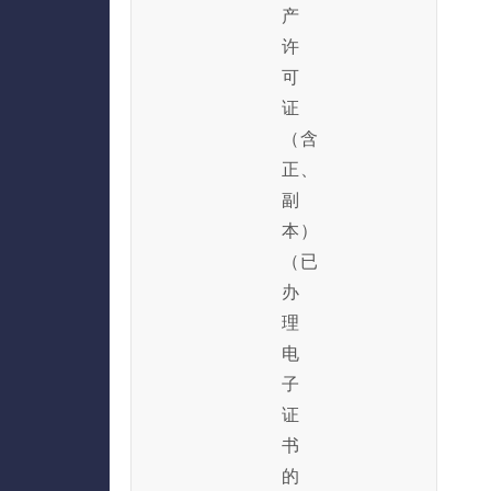
产
许
可
证
（含
正、
副
本）
（已
办
理
电
子
证
书
的