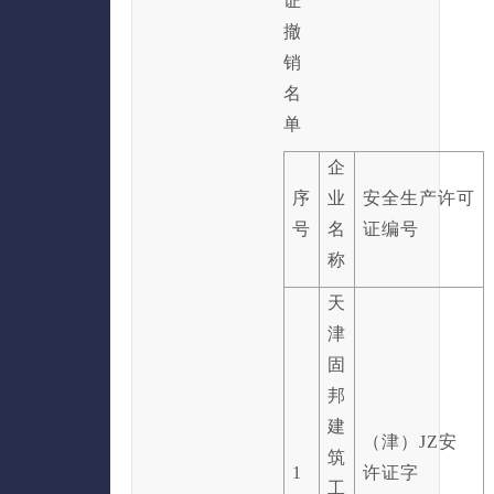
证
撤
销
名
单
企
序
业
安全生产许可
号
名
证编号
称
天
津
固
邦
建
（津）JZ安
筑
1
许证字
工