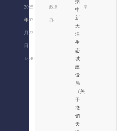
据
2025
政务
享
中
新
年07
办
天
月22
津
生
日
态
13:46
城
建
设
局
《关
于
撤
销
天