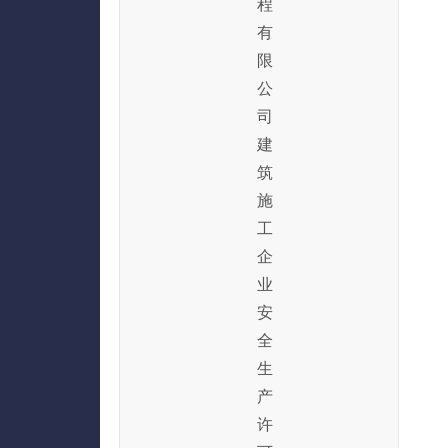
程
有
限
公
司
建
筑
施
工
企
业
安
全
生
产
许