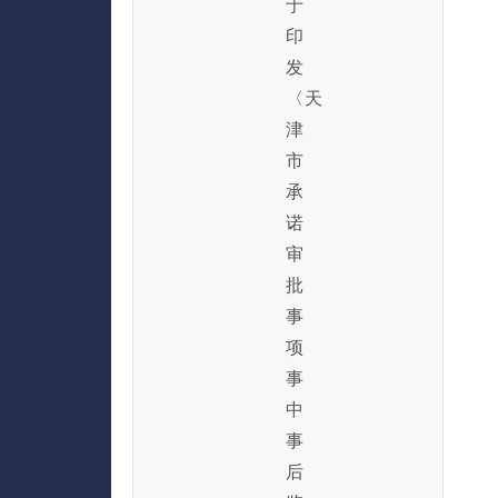
于
印
发
〈天
津
市
承
诺
审
批
事
项
事
中
事
后