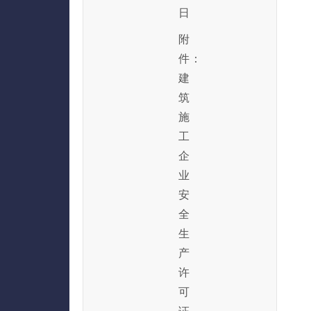
日
附
件：
建
筑
施
工
企
业
安
全
生
产
许
可