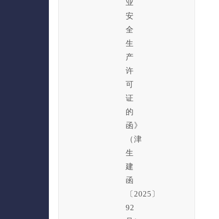
业
安
全
生
产
许
可
证
的
函》
（津
生
建
函
〔2025〕
92