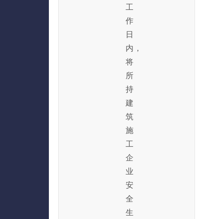
工
作
日
内，
将
所
持
建
筑
施
工
企
业
安
全
生