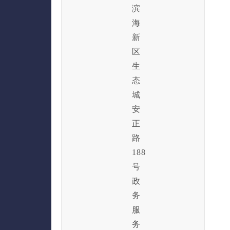
滨
海
新
区
生
态
城
安
正
路
188
号
政
务
服
务