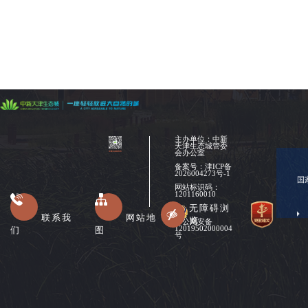
主办单位：中新
天津生态城管委
会办公室
备案号：
津ICP备
2026004273号-1
国
网站标识码：
1201160010
无障碍浏
联系我
网站地
览
津公网安备
们
图
12019502000004
号