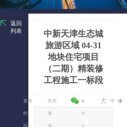
返回
列表
中新天津生态城
旅游区域 04-31
地块住宅项目
（二期）精装修
工程施工一标段
大
中
发布
发布
小
微
时
来
信
间：
源：
分