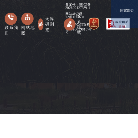
备案号：
津ICP备
2026004273号-1
国家部委
网站标识码：
长
1201160010
无障
者
碍浏
津公网安备
模
联系我
网站地
览
12011602301078
式
们
图
号