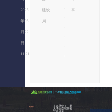
2025
建设
享
年05
局
月22
日
11:21
主办单位：中新
天津生态城管委
会办公室