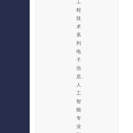
工
程
技
术
系
列
电
子
信
息、
人
工
智
能
专
业