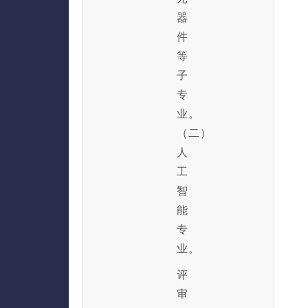
器
件
等
子
专
业。
（二）
人
工
智
能
专
业。
评
审