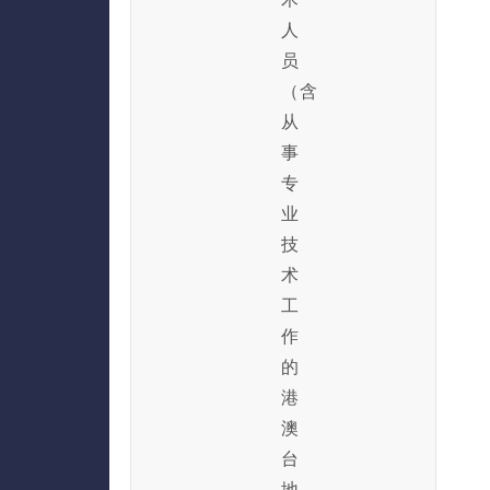
人
员
（含
从
事
专
业
技
术
工
作
的
港
澳
台
地