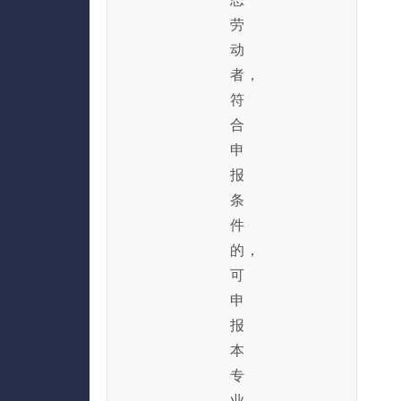
劳
动
者，
符
合
申
报
条
件
的，
可
申
报
本
专
业