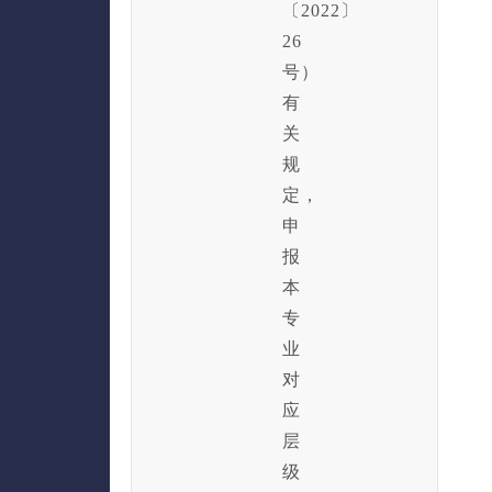
〔2022〕
26
号）
有
关
规
定，
申
报
本
专
业
对
应
层
级