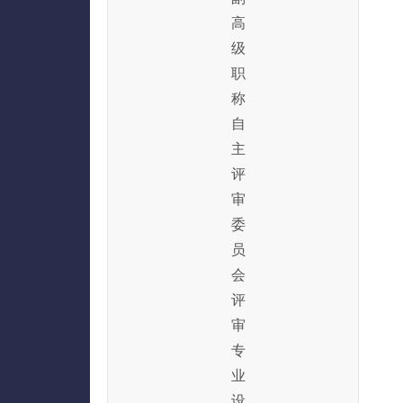
高
级
职
称
自
主
评
审
委
员
会
评
审
专
业
设