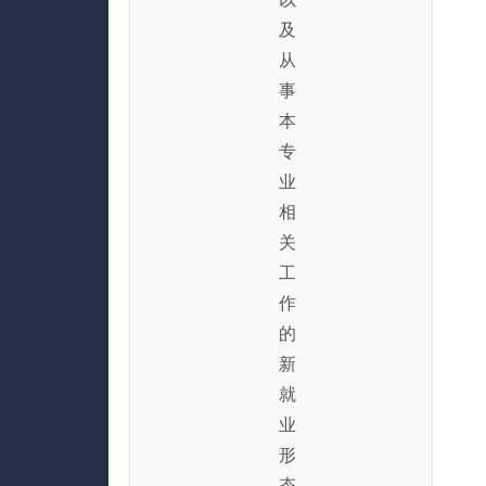
及
从
事
本
专
业
相
关
工
作
的
新
就
业
形
态