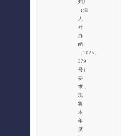
知》
（津
人
社
办
函
〔2025〕
379
号）
要
求，
现
将
本
年
度