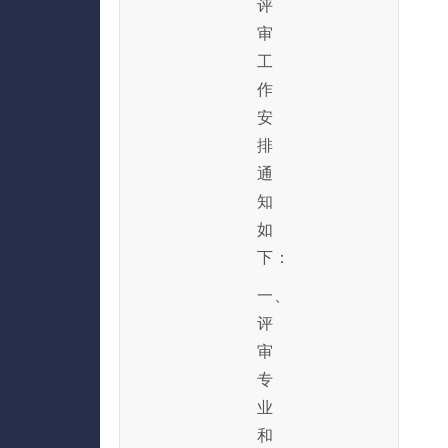
评
审
工
作
安
排
通
知
如
下：
一、
评
审
专
业
和