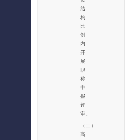
结
构
比
例
内
开
展
职
称
申
报
评
审。
（二）
高