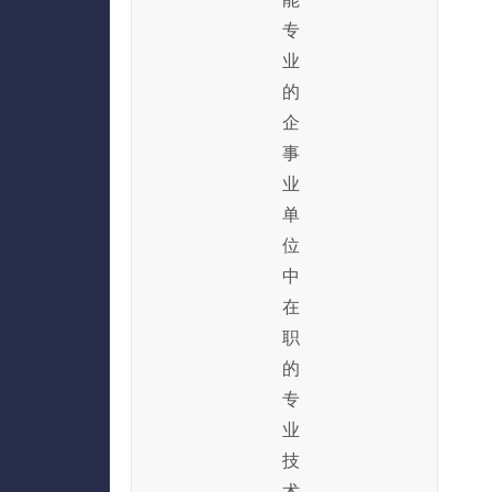
专
业
的
企
事
业
单
位
中
在
职
的
专
业
技
术