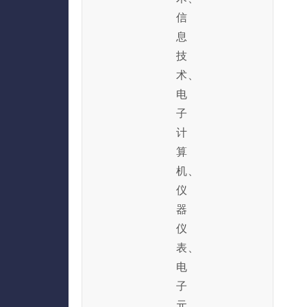
信
息
技
术、
电
子
计
算
机、
仪
器
仪
表、
电
子
元