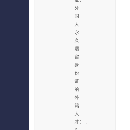
外
国
人
永
久
居
留
身
份
证
的
外
籍
人
才），
以