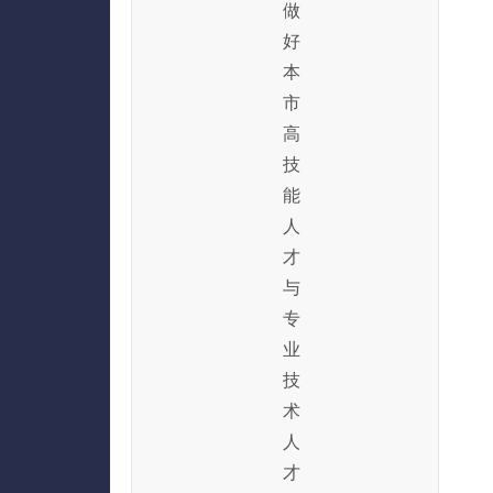
做
好
本
市
高
技
能
人
才
与
专
业
技
术
人
才