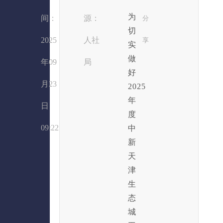
为
间：
源：
分
切
2025
人社
享
实
做
年09
局
好
月23
2025
年
日
度
09:22
中
新
天
津
生
态
城