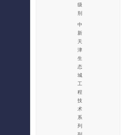
级
别
中
新
天
津
生
态
城
工
程
技
术
系
列
副