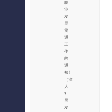
职
业
发
展
贯
通
工
作
的
通
知》
（津
人
社
局
发