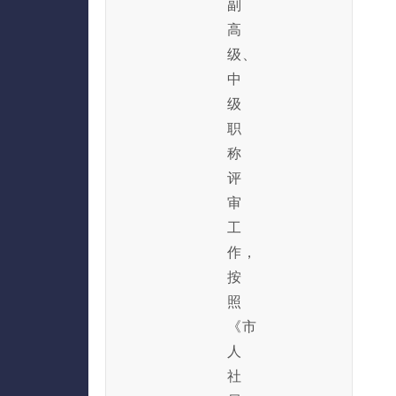
副
高
级、
中
级
职
称
评
审
工
作，
按
照
《市
人
社