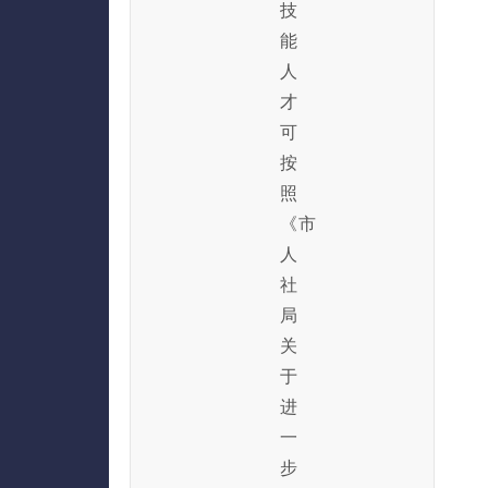
技
能
人
才
可
按
照
《市
人
社
局
关
于
进
一
步