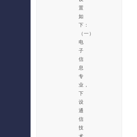
置
如
下：
（一）
电
子
信
息
专
业，
下
设
通
信
技
术、