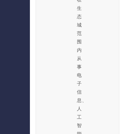
生
态
城
范
围
内
从
事
电
子
信
息、
人
工
智
能