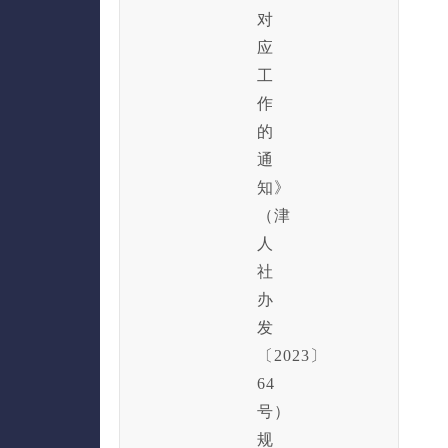
对
应
工
作
的
通
知》
（津
人
社
办
发
〔2023〕
64
号）
规