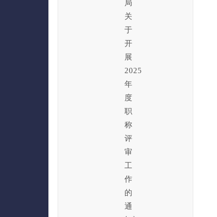
局
关
于
开
展
2025
年
度
职
称
评
审
工
作
的
通