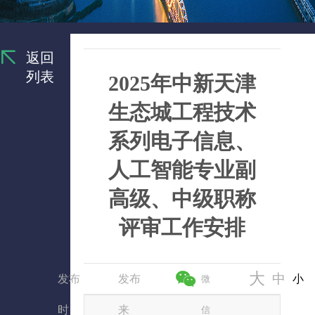
返回
列表
2025年中新天津
生态城工程技术
系列电子信息、
人工智能专业副
高级、中级职称
评审工作安排
大
中
发布
发布
小
微
时
来
信