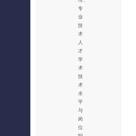
专
业
技
术
人
才
学
术
技
术
水
平
与
岗
位
职