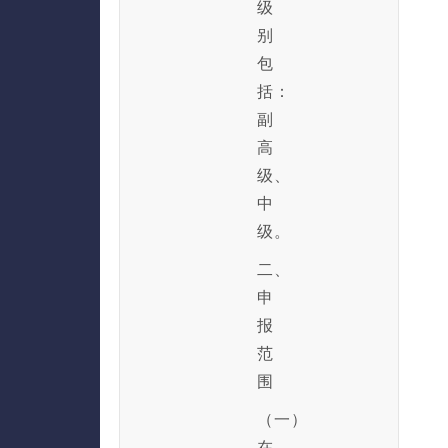
级
别
包
括：
副
高
级、
中
级。
二、
申
报
范
围
（一）
在