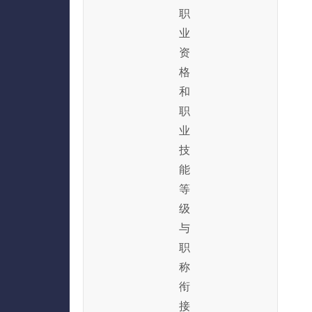
职
业
资
格
和
职
业
技
能
等
级
与
职
称
衔
接