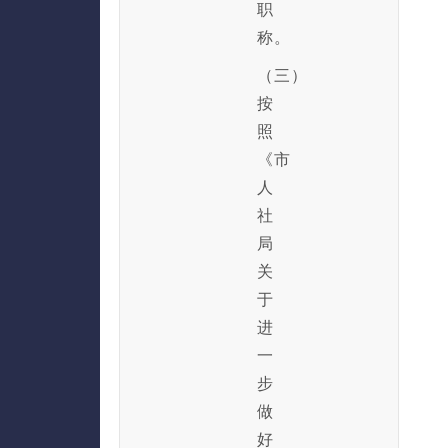
职
称。
（三）
按
照
《市
人
社
局
关
于
进
一
步
做
好