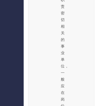
责
密
切
相
关
的
事
业
单
位，
一
般
应
在
岗
位