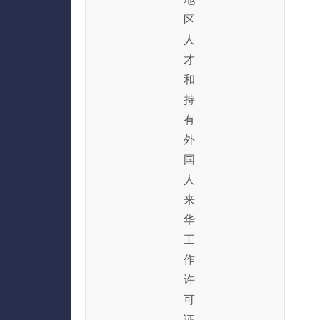
区
人
才
和
持
有
外
国
人
来
华
工
作
许
可
证、