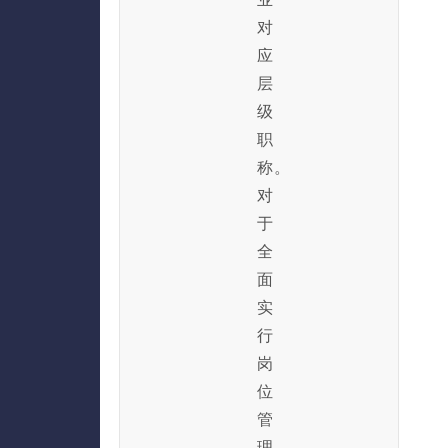
对
应
层
级
职
称。
对
于
全
面
实
行
岗
位
管
理、