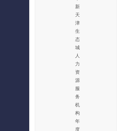
新
天
津
生
态
城
人
力
资
源
服
务
机
构
年
度