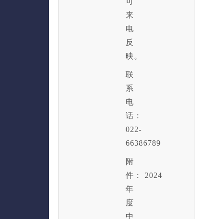
可
来
电
反
映。
联
系
电
话：
022-
66386789
附
件： 2024
年
度
中