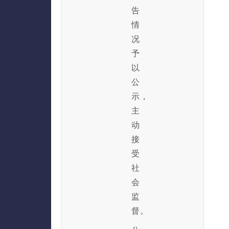
告
情
况
予
以
公
示，
主
动
接
受
社
会
监
督。