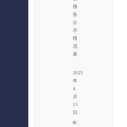
报
告
公
示
情
况
表
2025
年
4
月
15
日
附