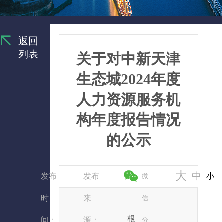
返回
列表
关于对中新天津
生态城2024年度
人力资源服务机
构年度报告情况
的公示
大
中
发布
发布
小
微
时
来
信
根
间：
源：
分