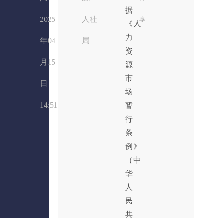
据
2025
人社
享
《人
力
年04
局
资
月15
源
市
日
场
14:51
暂
行
条
例》
（中
华
人
民
共