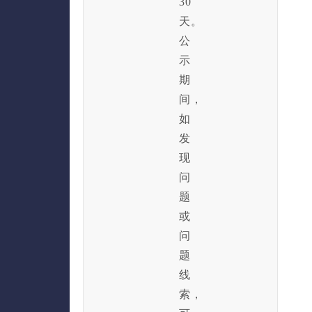
30
天。
公
示
期
间，
如
发
现
问
题
或
问
题
线
索，