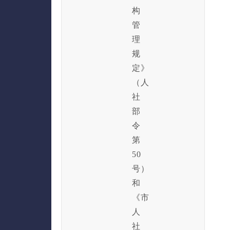
构
管
理
规
定》
（人
社
部
令
第
50
号）
和
《市
人
社