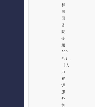
和
国
国
务
院
令
第
700
号）、
《人
力
资
源
服
务
机