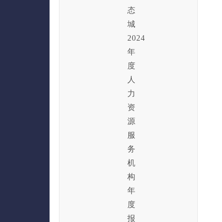
态
城
2024
年
度
人
力
资
源
服
务
机
构
年
度
报