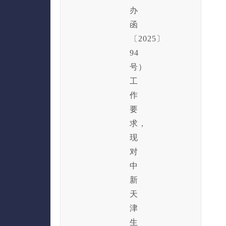
办
函
〔2025〕
94
号）
工
作
要
求，
现
对
中
新
天
津
生