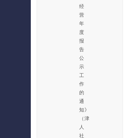
经
营
年
度
报
告
公
示
工
作
的
通
知》
（津
人
社