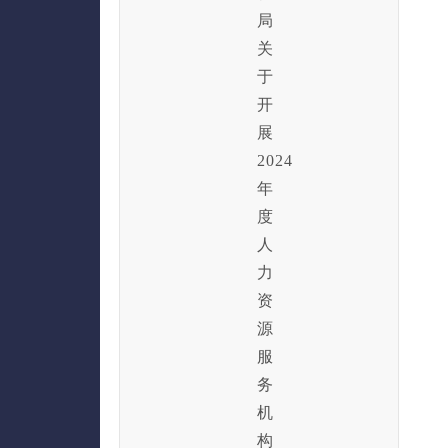
局
关
于
开
展
2024
年
度
人
力
资
源
服
务
机
构