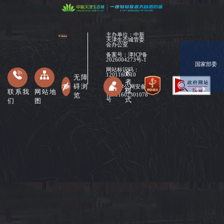
主办单位：中新
天津生态城管委
会办公室
备案号：
津ICP备
2026004273号-1
国家部委
网站标识码：
长
1201160010
无障
者
碍浏
津公网安备
模
联系我
网站地
览
12011602301078
式
们
图
号