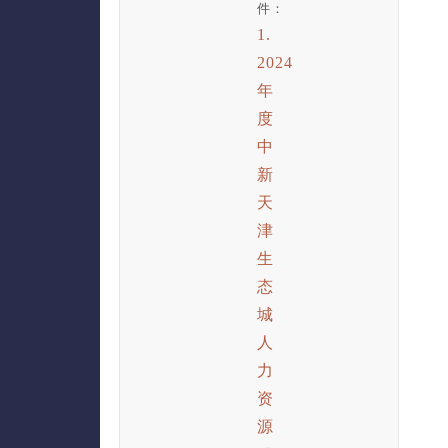
件：
1.
2024
年
度
中
新
天
津
生
态
城
人
力
资
源