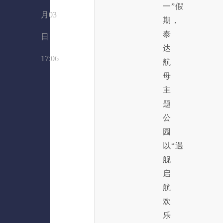
一”假
月03
期，
泰
日
达
17:06
航
母
主
题
公
园
以“遇
舰
启
航
欢
乐