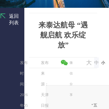
返回
列表
来泰达航母 “遇
舰启航 欢乐绽
放”
大
中
发布
发布
小
微
时
来
信
间：
源：
分
2026
天津
享
“五
年05
日报