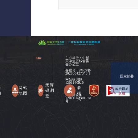
主办单位：中新
天津生态城管委
会办公室
备案号：
津ICP备
2026004273号-1
国家部委
网站标识码：
长
1201160010
无障
系
网站
者
碍浏
们
地图
模
津公网安备
览
式
12011602301078
号