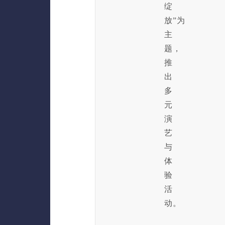
绽
放”为
主
题，
推
出
多
元
演
艺
与
体
验
活
动。