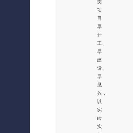
类
项
目
早
开
工、
早
建
设、
早
见
效，
以
实
绩
实