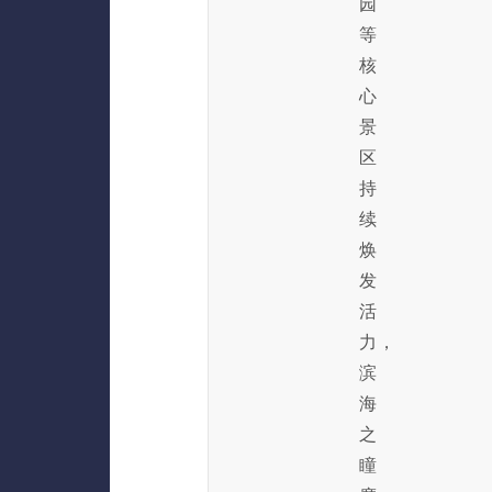
园
等
核
心
景
区
持
续
焕
发
活
力，
滨
海
之
瞳