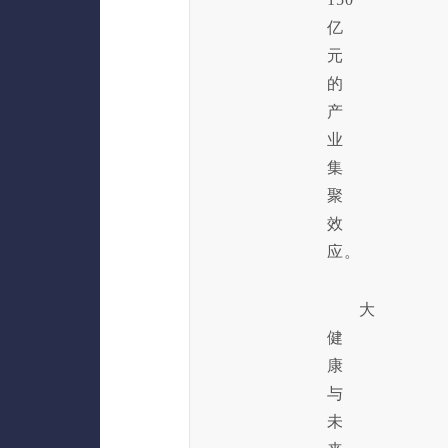
亿
元
的
产
业
集
聚
效
应。
大
健
康
与
未