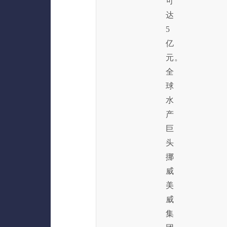
可
达
5
亿
元。
全
球
水
产
巨
头
挪
威
美
威
集