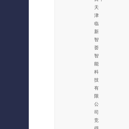
天
津
临
新
智
荟
智
能
科
技
有
限
公
司
竞
得