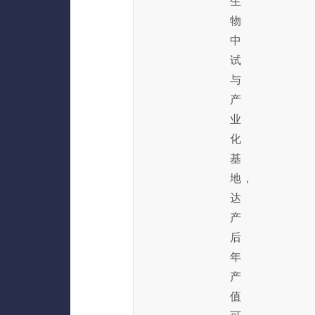
生
物
中
试
与
产
业
化
基
地，
达
产
后
年
产
值