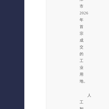
市
2026
年
首
宗
成
交
的
工
业
用
地。
人
工
智