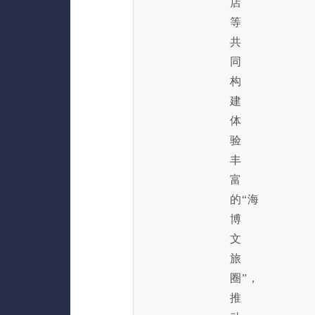
店
等
共
同
构
建
体
验
丰
富
的“海
博
文
旅
圈”，
推