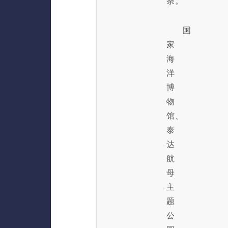
条。
国
家
海
洋
博
物
馆、
泰
达
航
母
主
题
公