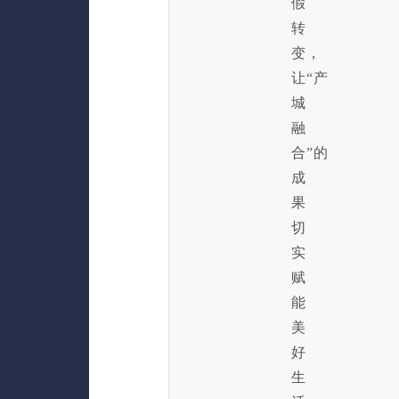
假
转
变，
让“产
城
融
合”的
成
果
切
实
赋
能
美
好
生