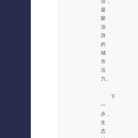
活，
凝
聚
澎
湃
的
城
市
活
力。
下
一
步，
生
态