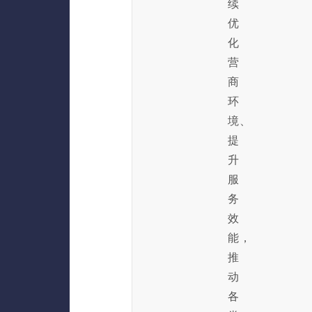
续
优
化
营
商
环
境、
提
升
服
务
效
能，
推
动
各