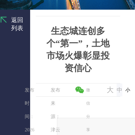
返回
列表
生态城连创多
个“第一”，土地
市场火爆彰显投
资信心
大
中
发布
发布
小
微
时
来
信
间：
源：
分
2026
津云
享