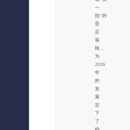
一
拍”的
坚
定
落
槌，
为
2026
年
的
发
展
定
下
了
稳