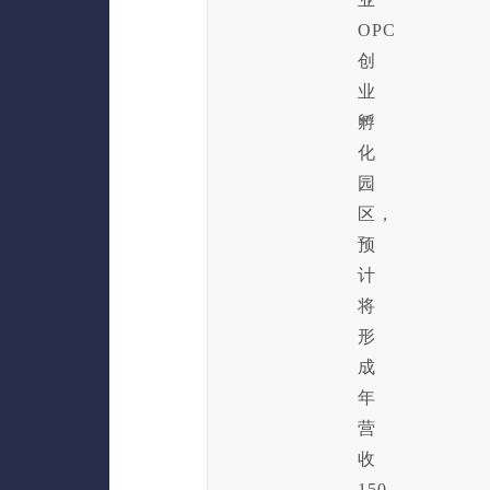
OPC
创
业
孵
化
园
区，
预
计
将
形
成
年
营
收
150