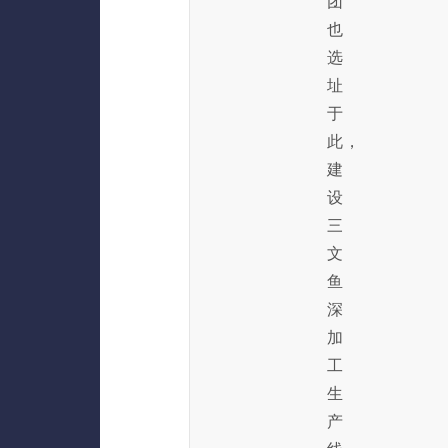
团
也
选
址
于
此，
建
设
三
文
鱼
深
加
工
生
产