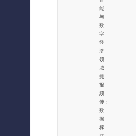
能
与
数
字
经
济
领
域
捷
报
频
传：
数
据
标
注