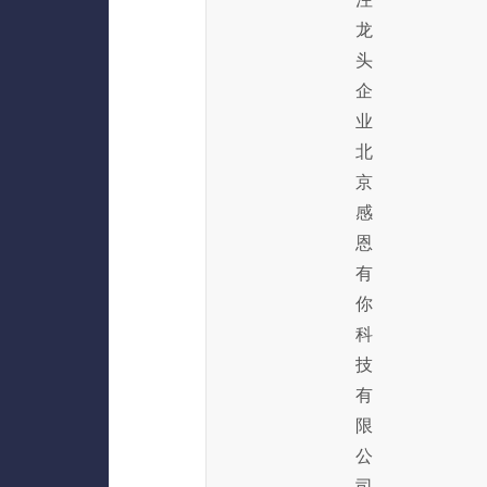
龙
头
企
业
北
京
感
恩
有
你
科
技
有
限
公
司