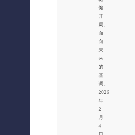
健
开
局、
面
向
未
来
的
基
调。
2026
年
2
月
4
日，