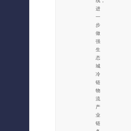
线，
进
一
步
做
强
生
态
城
冷
链
物
流
产
业
链