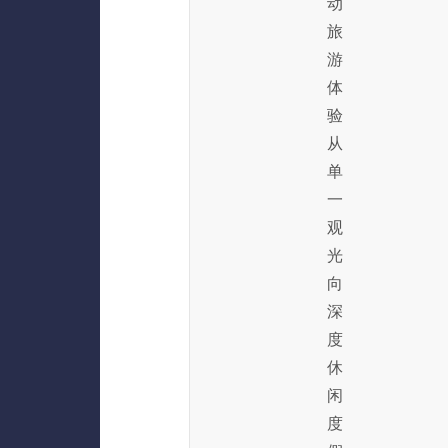
动
旅
游
体
验
从
单
一
观
光
向
深
度
休
闲
度