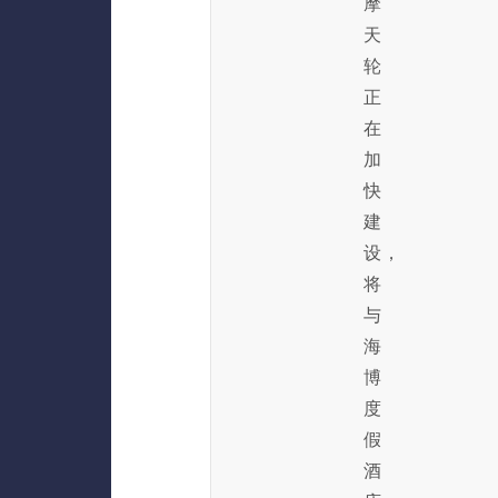
摩
天
轮
正
在
加
快
建
设，
将
与
海
博
度
假
酒