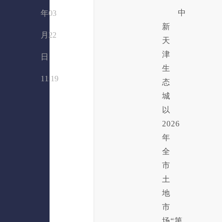
中
年03
新
月22
天
津
日
生
11:19
态
城
以
2026
年
全
市
土
地
市
场“第