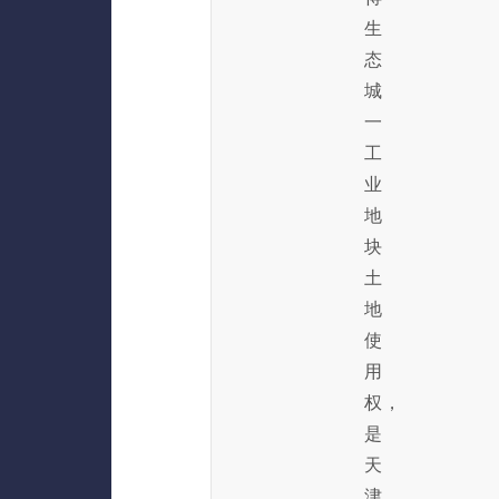
生
态
城
一
工
业
地
块
土
地
使
用
权，
是
天
津