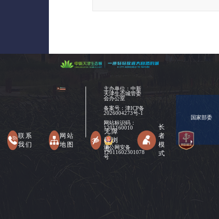
主办单位：中新
天津生态城管委
会办公室
备案号：
津ICP备
2026004273号-1
国家部委
网站标识码：
长
1201160010
无障
联系
网站
者
碍浏
我们
地图
模
津公网安备
览
式
12011602301078
号