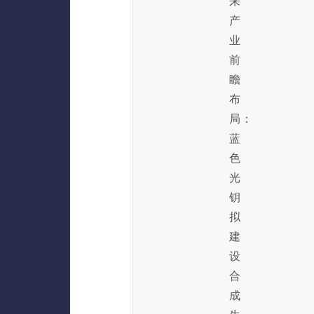
来
产
业
前
瞻
布
局：
蓝
色
光
钥
拟
建
设
合
成