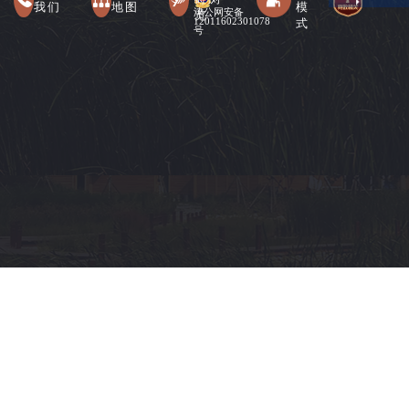
我们
地图
模
津公网安备
览
式
12011602301078
号