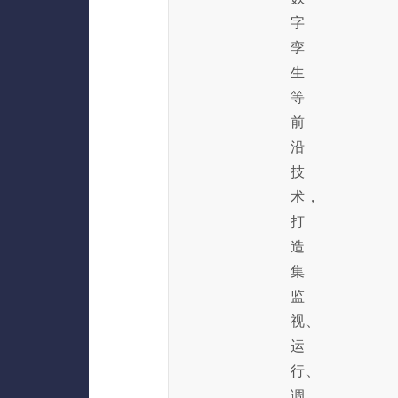
字
孪
生
等
前
沿
技
术，
打
造
集
监
视、
运
行、
调