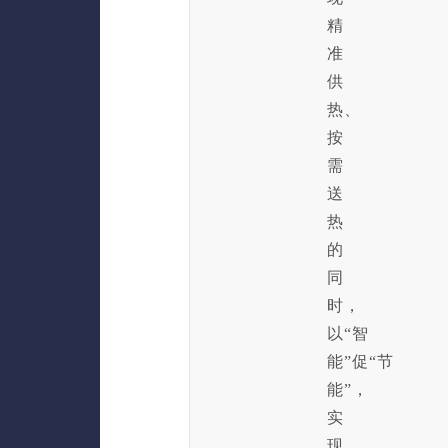
精
准
供
热、
按
需
送
热
的
同
时，
以“智
能”促“节
能”，
实
现