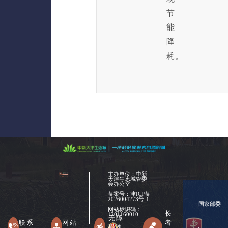
节
能
降
耗。
主办单位：中新
天津生态城管委
会办公室
备案号：
津ICP备
2026004273号-1
国家部委
网站标识码：
长
1201160010
无障
联系
网站
者
碍浏