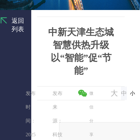
返回
列表
中新天津生态城
智慧供热升级
以“智能”促“节
能”
大
中
发布
发布
小
微
时
来
信
间：
源：
分
2025
科技
享