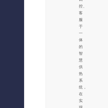
控、
客
服
于
一
体
的
智
慧
供
热
系
统，
在
实
现