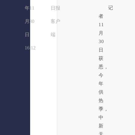
记
年11
日报
者
月30
客户
11
月
日
端
30
16:12
日
获
悉，
今
年
供
热
季，
中
新
天