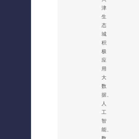
津
生
态
城
积
极
应
用
大
数
据、
人
工
智
能、
数