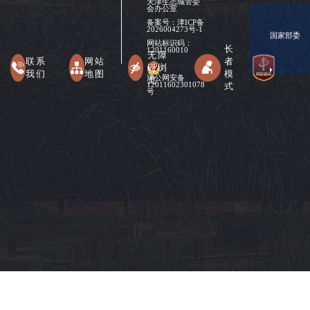
天津生态城管委
会办公室
备案号：
津ICP备
2026004273号-1
国家部委
网站标识码：
长
1201160010
无障
联系
网站
者
碍浏
我们
地图
模
津公网安备
览
式
12011602301078
号