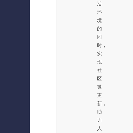
活
环
境
的
同
时，
实
现
社
区
微
更
新，
助
力
人