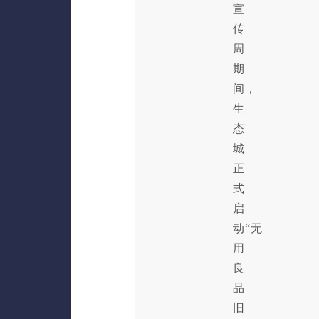
宣
传
周
期
间，
生
态
城
正
式
启
动“无
用
良
品
旧