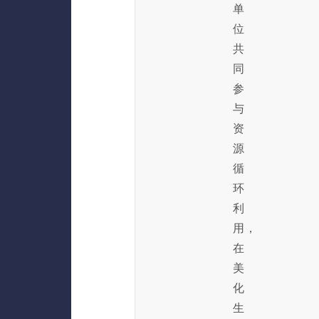
单
位
共
同
参
与
资
源
循
环
利
用，
在
美
化
生