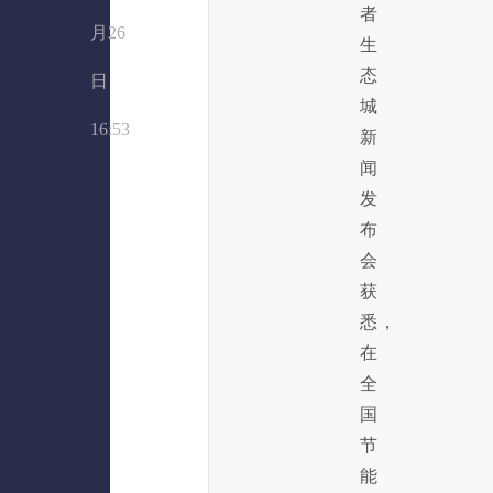
者
月26
生
态
日
城
16:53
新
闻
发
布
会
获
悉，
在
全
国
节
能