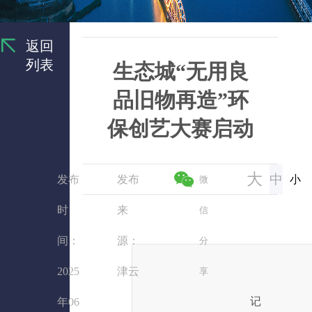
返回
列表
生态城“无用良
品旧物再造”环
保创艺大赛启动
大
中
发布
发布
小
微
时
来
信
间：
源：
分
2025
津云
享
记
年06