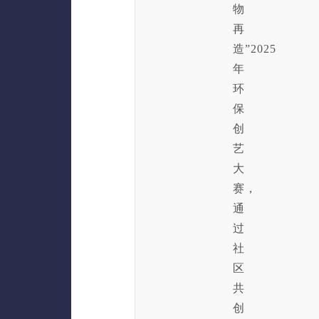
物
再
造”2025
年
环
保
创
艺
大
赛，
通
过
社
区
共
创