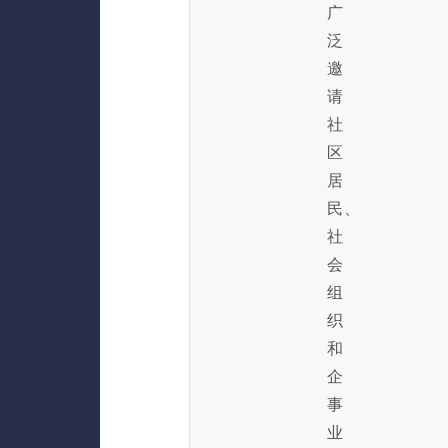
广
泛
邀
请
社
区
居
民、
社
会
组
织
和
企
事
业