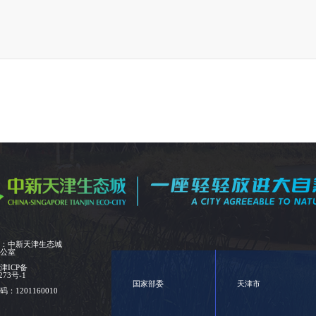
位：中新天津生态城
办公室
：
津ICP备
273号-1
国家部委
天津市
：1201160010