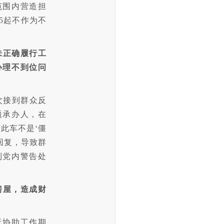
范围内营造担
5起不作为不
未正确履行工
办理不到位问
两次接到群众反
题承办人，在
此车不是‘僵
回复，导致群
到党内警告处
房屋，造成财
所协助工作期