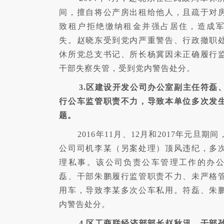
间，擅自将公产房出租给他人，且疏于对
致租户拒绝缴纳租金并强占居住，造成
失。赵晓东受到党内严重警告、行政撤职
休所党总支书记、所长杨冀因未正确履行
干部失察失管，受到党内警告处分。
3.区建设开发公司办公室副主任符磊
行公车监管职责不力，导致本单位多次发
题。
2016年11月、12月和2017年元旦期
公司司机李某（另案处理）顶风违纪，多
理私事。该公司负责公车管理工作的办
磊、干部朱鹏履行监管职责不力、未严格
用车，导致李某多次公车私用。符磊、朱
内警告处分。
4.区工商联经济部部长赵秋汛、干部