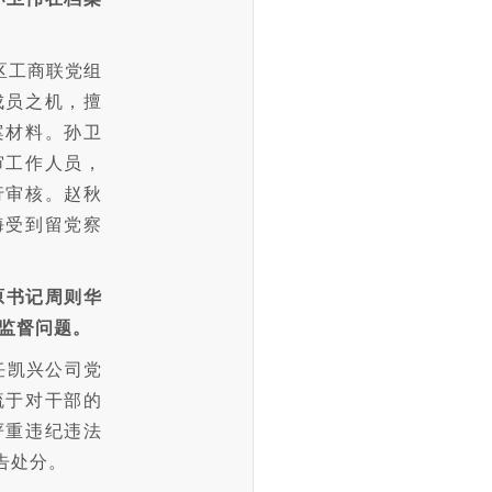
，区工商联党组
成员之机，擅
案材料。孙卫
审工作人员，
行审核。赵秋
海受到留党察
原书记周则华
理监督问题。
担任凯兴公司党
疏于对干部的
严重违纪违法
告处分。