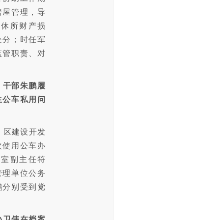
房屋管理，导
军休所财产损
处分；时任军
监管职责、对
、干部朱鹏履
生公车私用问
间，区建设开发
次使用公车办
公室副主任符
管理单位公务
鹏分别受到党
孙卫伟在档案