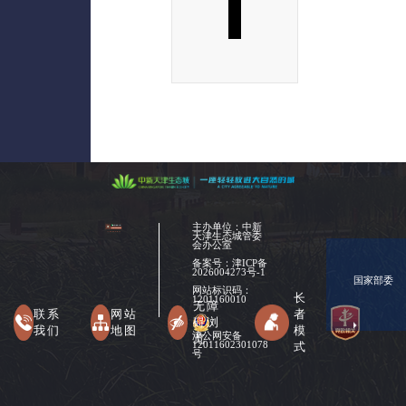
主办单位：中新
天津生态城管委
会办公室
备案号：
津ICP备
2026004273号-1
国家部委
网站标识码：
长
1201160010
无障
联系
网站
者
碍浏
我们
地图
模
津公网安备
览
式
12011602301078
号