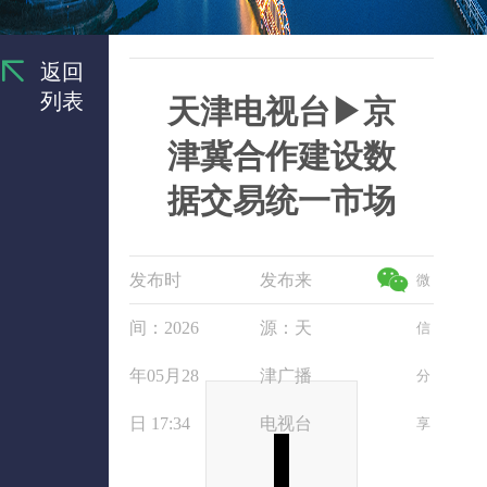
返回
列表
天津电视台▶京
津冀合作建设数
据交易统一市场
发布时
发布来
微
间：2026
源：天
信
年05月28
津广播
分
日 17:34
电视台
享