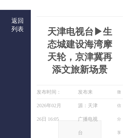
返回
列表
天津电视台▶生
态城建设海湾摩
天轮，京津冀再
添文旅新场景
发布时间：
发布来
微
2026年02月
源：天津
信
26日 16:05
广播电视
分
台
享