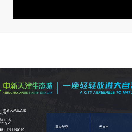
位：中新天津生态城
办公室
：
津ICP备
273号-1
国家部委
天津市
：1201160010