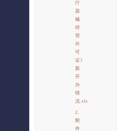
疗
器
械
经
营
许
可
证》
新
开
办
情
况.xls
2.
附
件