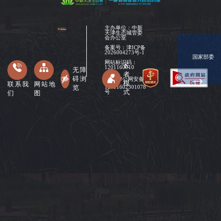
主办单位：中新
天津生态城管委
会办公室
备案号：
津ICP备
2026004273号-1
国家部委
网站标识码：
长
1201160010
无障
者
碍浏
津公网安备
模
联系我
网站地
览
12011602301078
式
们
图
号