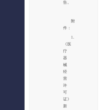
告。
附
件：
1.
《医
疗
器
械
经
营
许
可
证》
新