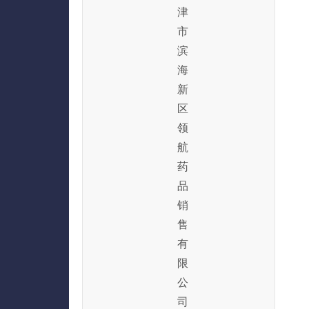
津
市
滨
海
新
区
领
航
药
品
销
售
有
限
公
司