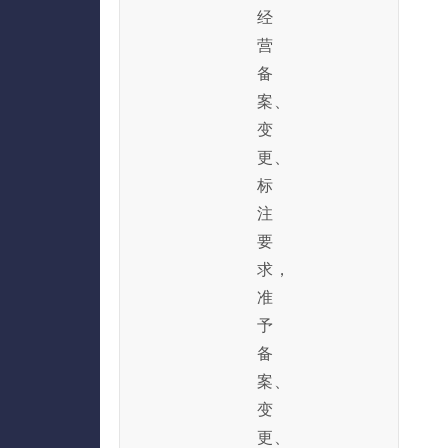
经
营
备
案、
变
更、
标
注
要
求，
准
予
备
案、
变
更、