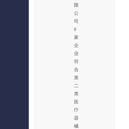
限
公
司
8
家
企
业
符
合
第
二
类
医
疗
器
械