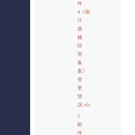
件
4《医
疗
器
械
经
营
备
案》
变
更
情
况.xls
5.
附
件