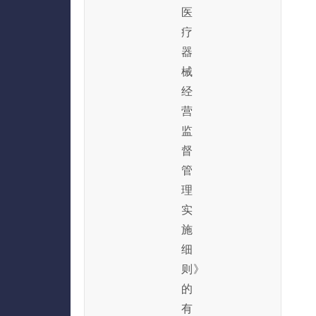
医
疗
器
械
经
营
监
督
管
理
实
施
细
则》
的
有