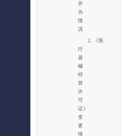
开
办
情
况
2. 《医
疗
器
械
经
营
许
可
证》
变
更
情