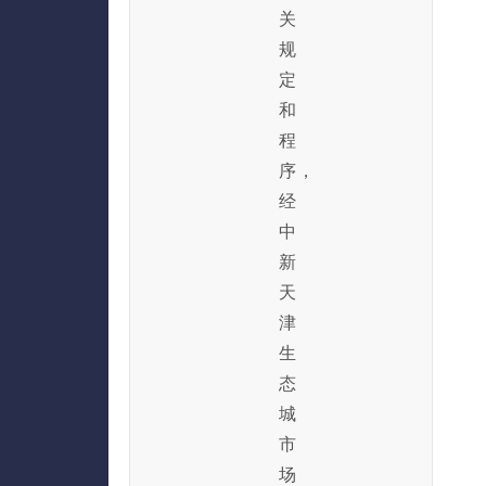
关
规
定
和
程
序，
经
中
新
天
津
生
态
城
市
场