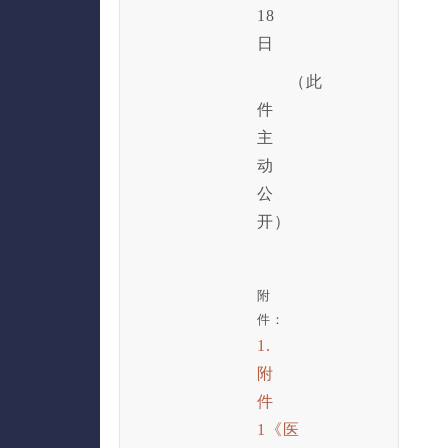
18
日
（此
件
主
动
公
开）
附
件：
1.
附
件
1《医