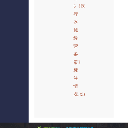
5《医
疗
器
械
经
营
备
案》
标
注
情
况.xls