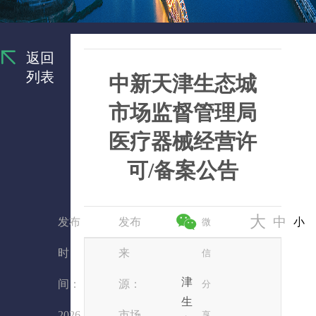
返回
列表
中新天津生态城
市场监督管理局
医疗器械经营许
可/备案公告
大
中
发布
发布
小
微
时
来
信
津
间：
源：
分
生
2026
市场
享