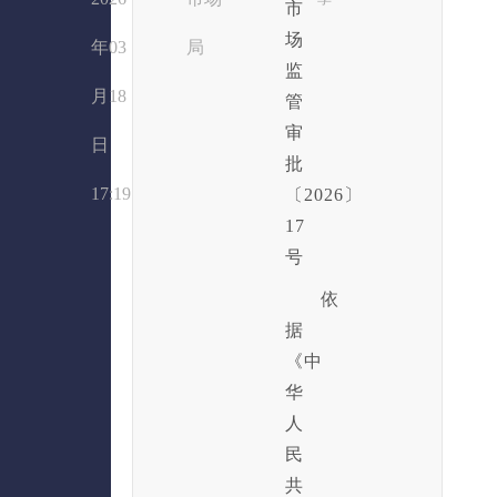
市
场
年03
局
监
月18
管
审
日
批
17:19
〔2026〕
17
号
依
据
《中
华
人
民
共