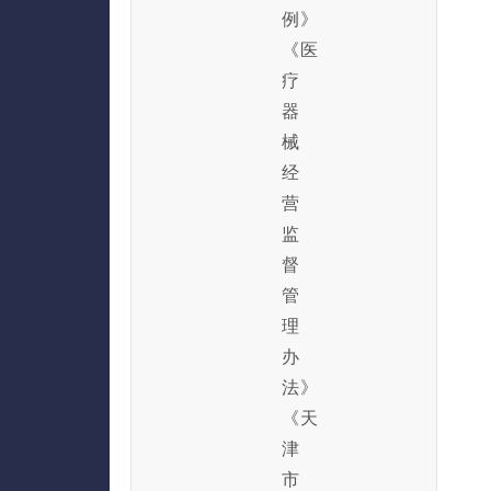
例》
《医
疗
器
械
经
营
监
督
管
理
办
法》
《天
津
市