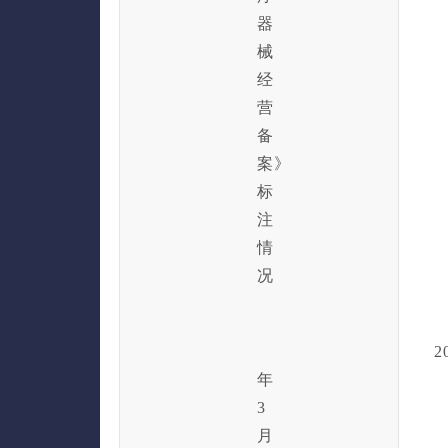
器
械
经
营
备
案》
标
注
情
况
202
年
3
月