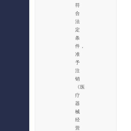
符
合
法
定
条
件，
准
予
注
销
《医
疗
器
械
经
营