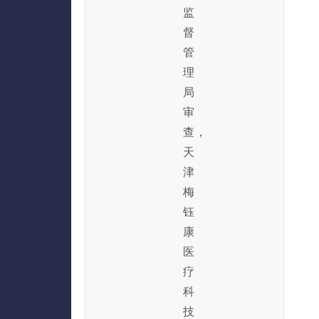
监
督
管
理
局
审
查，
天
津
梅
钰
康
医
疗
科
技