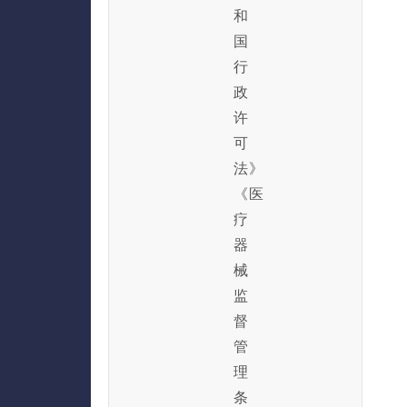
和
国
行
政
许
可
法》
《医
疗
器
械
监
督
管
理
条