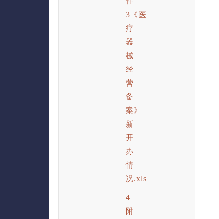
件
3《医
疗
器
械
经
营
备
案》
新
开
办
情
况.xls
4.
附