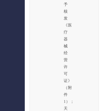
予
核
发
《医
疗
器
械
经
营
许
可
证》
（附
件
1）；
天