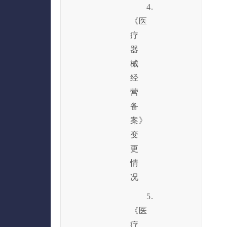
4.
《医
疗
器
械
经
营
备
案》
变
更
情
况
5.
《医
疗