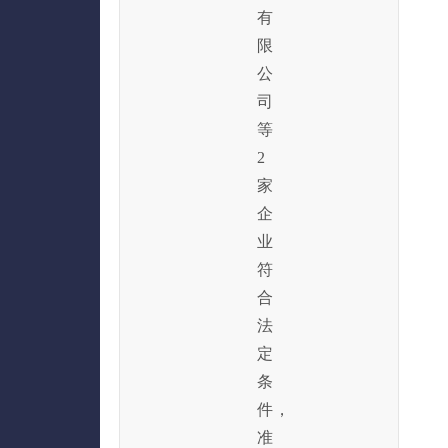
有
限
公
司
等
2
家
企
业
符
合
法
定
条
件，
准