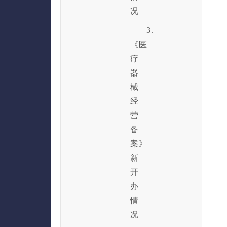
况
3.
《医
疗
器
械
经
营
备
案》
新
开
办
情
况