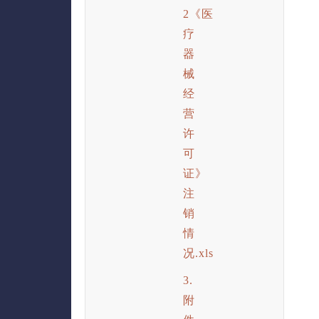
2《医
疗
器
械
经
营
许
可
证》
注
销
情
况.xls
3.
附