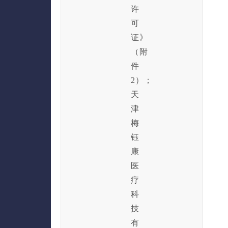
许
可
证》
（附
件
2）；
天
津
梅
钰
康
医
疗
科
技
有