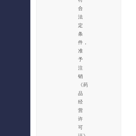
合
法
定
条
件，
准
予
注
销
《药
品
经
营
许
可
证》