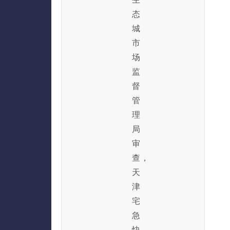
态
城
市
场
监
督
管
理
局
审
查，
天
津
宅
急
快