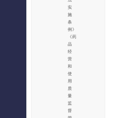
实
施
条
例》
《药
品
经
营
和
使
用
质
量
监
督
管