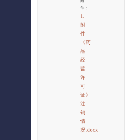
附
件：
1.
附
件
《药
品
经
营
许
可
证》
注
销
情
况.docx