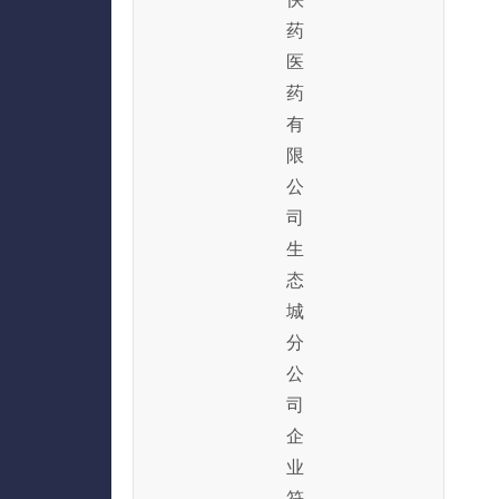
药
医
药
有
限
公
司
生
态
城
分
公
司
企
业
符