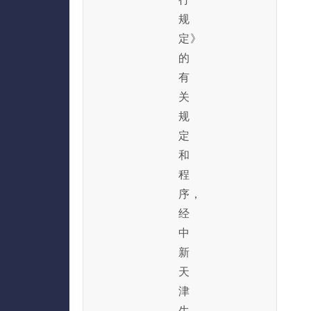
规
定》
的
有
关
规
定
和
程
序，
经
中
新
天
津
生