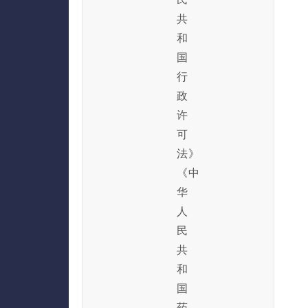
共
和
国
行
政
许
可
法》
《中
华
人
民
共
和
国
药