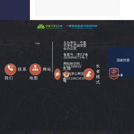
主办单位：中新
天津生态城管委
会办公室
备案号：
津ICP备
2026004273号-1
国家部委
网站标识码：
长
1201160010
无障
联系
网站
者
碍浏
津公网安备
模
我们
地图
12011602301078
览
式
号