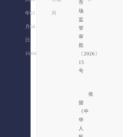
市
场
年03
局
监
月04
管
审
日
批
16:04
〔2026〕
15
号
依
据
《中
华
人
民