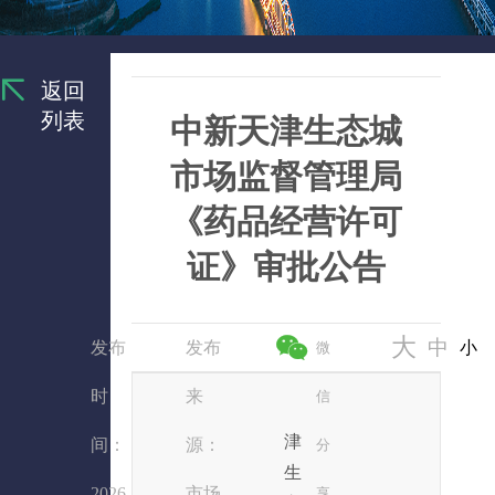
返回
列表
中新天津生态城
市场监督管理局
《药品经营许可
证》审批公告
大
中
发布
发布
小
微
时
来
信
津
间：
源：
分
生
2026
市场
享