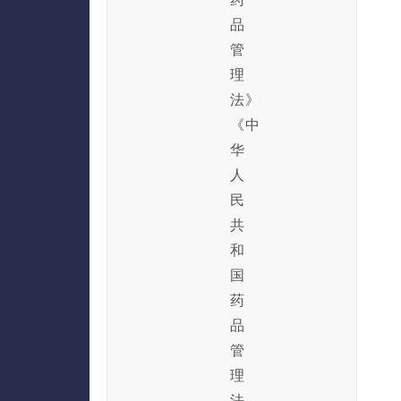
品
管
理
法》
《中
华
人
民
共
和
国
药
品
管
理
法