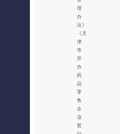
理
办
法》
《天
津
市
开
办
药
品
零
售
企
业
暂
行