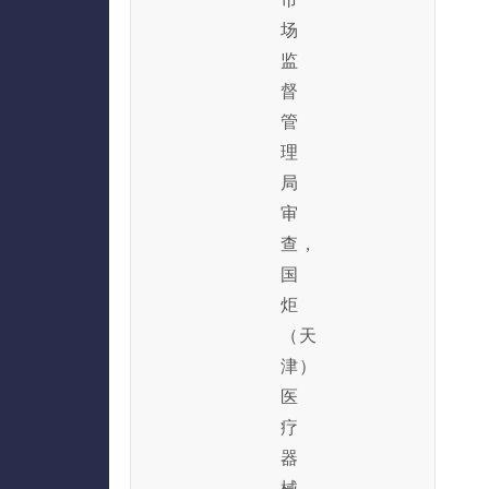
场
监
督
管
理
局
审
查，
国
炬
（天
津）
医
疗
器
械