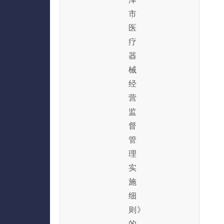
市
医
疗
器
械
经
营
监
督
管
理
实
施
细
则》
的