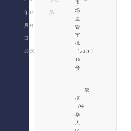
市
场
年03
局
监
月04
管
审
日
批
16:00
〔2026〕
16
号
依
据
《中
华
人
民