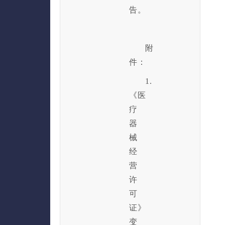
告。
附
件：
1.
《医
疗
器
械
经
营
许
可
证》
变