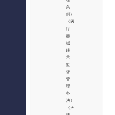
条
例》
《医
疗
器
械
经
营
监
督
管
理
办
法》
《天
津