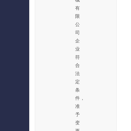
有
限
公
司
企
业
符
合
法
定
条
件，
准
予
变
更