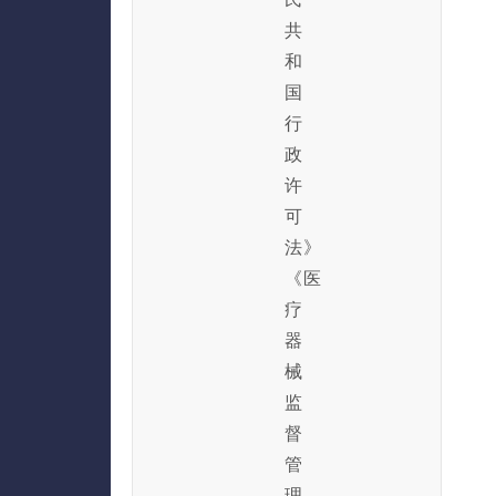
共
和
国
行
政
许
可
法》
《医
疗
器
械
监
督
管
理