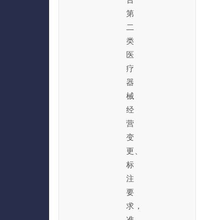
第
二
类
医
疗
器
械
经
营
变
更
、
标
注
要
求，
准