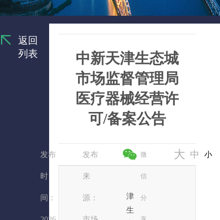
返回
列表
中新天津生态城
市场监督管理局
医疗器械经营许
可/备案公告
大
中
发布
发布
小
微
时
来
信
津
间：
源：
分
生
2026
市场
享