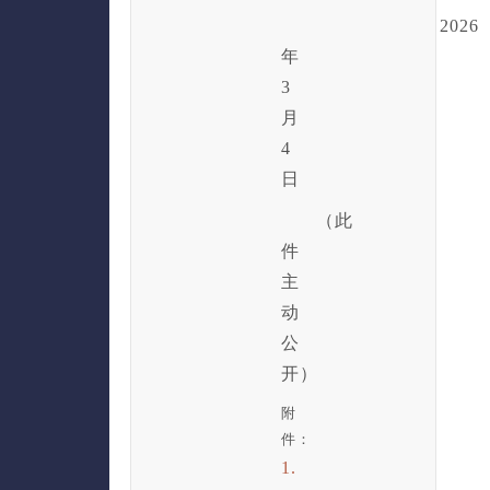
2026
年
3
月
4
日
（此
件
主
动
公
开）
附
件：
1.