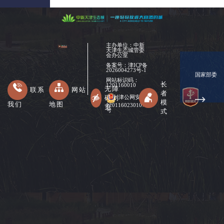
主办单位：中新
天津生态城管委
会办公室
备案号：
津ICP备
2026004273号-1
国家部委
网站标识码：
长
1201160010
无障
联系
网站
者
碍浏
津公网安备
模
我们
地图
12011602301078
览
式
号