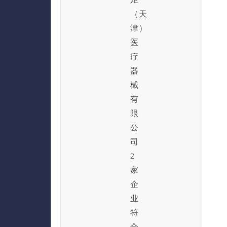
（天
津）
医
疗
器
械
有
限
公
司
2
家
企
业
符
合