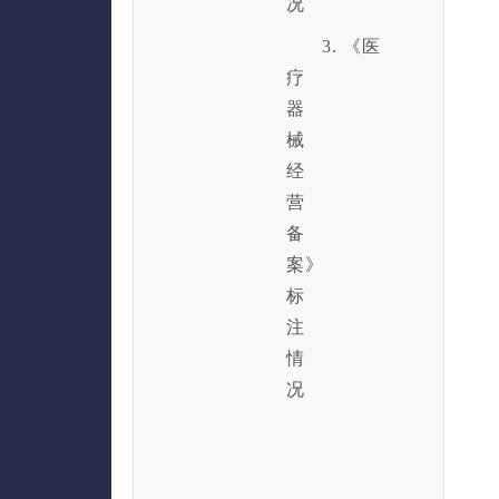
况
3. 《医
疗
器
械
经
营
备
案》
标
注
情
况