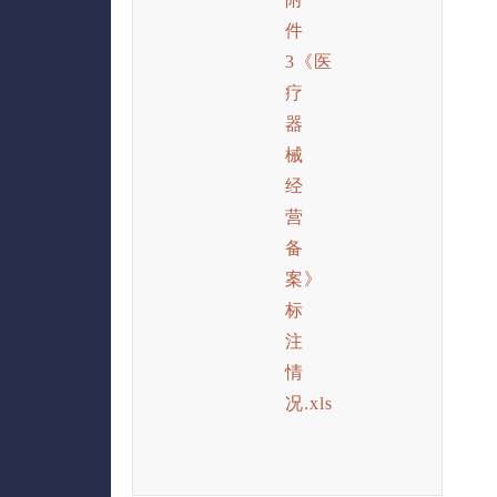
件
3《医
疗
器
械
经
营
备
案》
标
注
情
况.xls