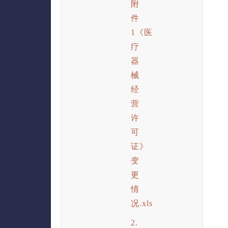
附
件
1《医
疗
器
械
经
营
许
可
证》
变
更
情
况.xls
2.