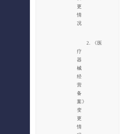
更
情
况
2. 《医
疗
器
械
经
营
备
案》
变
更
情