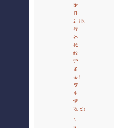
附
件
2《医
疗
器
械
经
营
备
案》
变
更
情
况.xls
3.
附