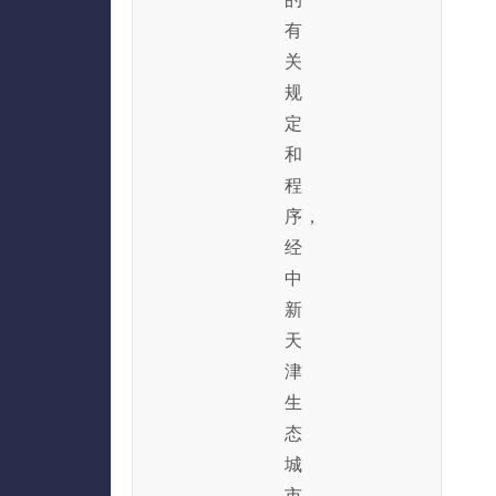
有
关
规
定
和
程
序，
经
中
新
天
津
生
态
城
市