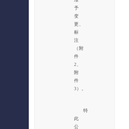
予
变
更
、
标
注
（附
件
2、
附
件
3）。
特
此
公