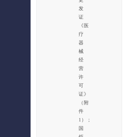
发
证
《医
疗
器
械
经
营
许
可
证》
（附
件
1）；
国
炬