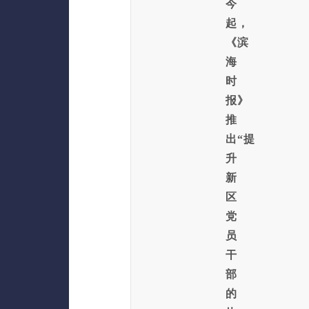
今
起，
《滨
海
时
报》
推
出“提
升
新
区
党
员
干
部
的