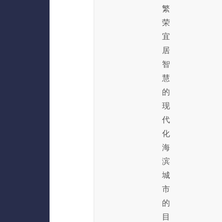
繁
荣
宜
居
智
慧
的
现
代
化
海
滨
城
市
的
目