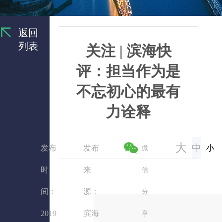
返回
列表
关注 | 滨海快
评：担当作为是
不忘初心的最有
力诠释
大
中
发布
发布
小
微
时
来
信
间：
源：
分
2019
滨海
享