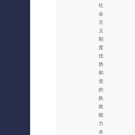
社
会
主
义
制
度
优
势
和
党
的
执
政
能
力
水