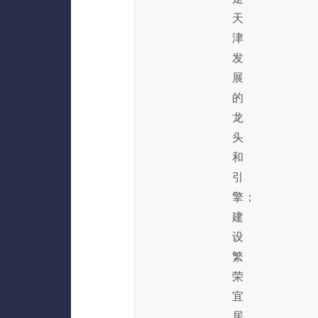
天
津
发
展
的
龙
头
和
引
擎；
建
设
繁
荣
宜
居