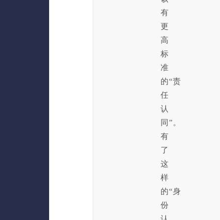
有
更
高
标
准
的“责
任
认
同”。
有
了
这
样
的“身
份
认