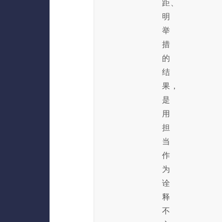
距、
明
举
措
的
结
果，
是
用
担
当
作
为
诠
释
不