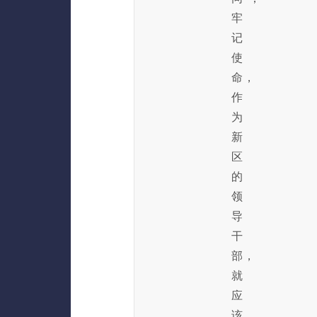
牢
记
使
命，
作
为
新
区
的
领
导
干
部，
就
应
该