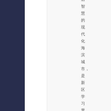
智
慧
的
现
代
化
海
滨
城
市，
是
新
区
学
习
贯