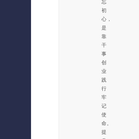
忘
初
心，
是
靠
干
事
创
业
践
行
牢
记
使
命。
提