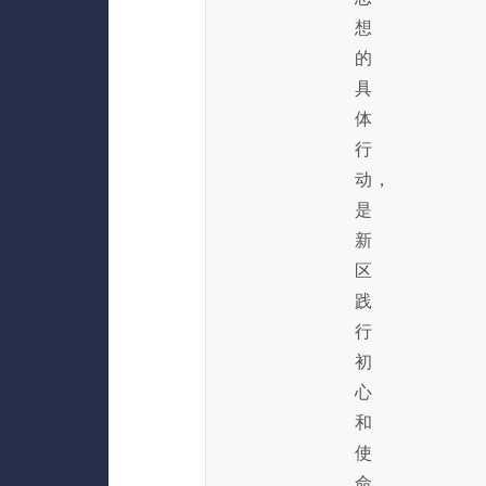
想
的
具
体
行
动，
是
新
区
践
行
初
心
和
使
命