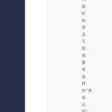
新
区
的
党
员
干
部，
就
要
有
这
样
的“身
份
认
同”；