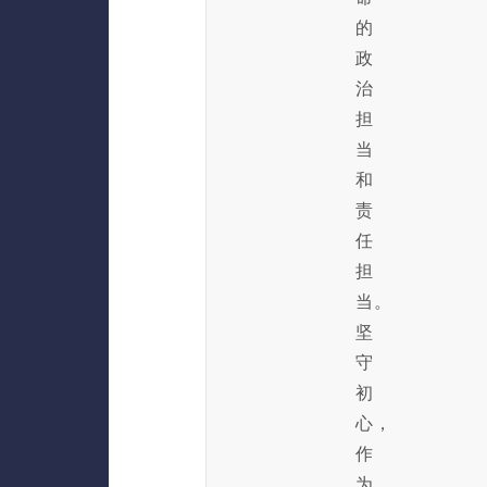
的
政
治
担
当
和
责
任
担
当。
坚
守
初
心，
作
为