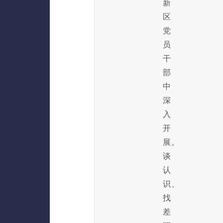
新
区
党
员
干
部
中
深
入
开
展。
谈
认
识、
找
差