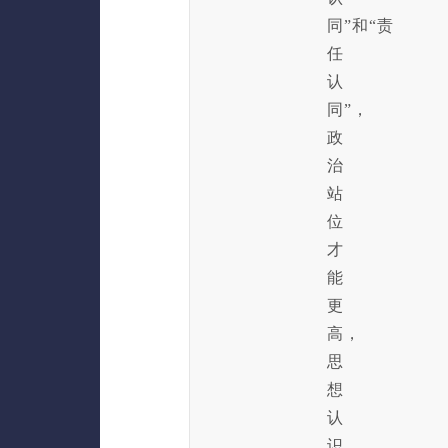
同”和“责
任
认
同”，
政
治
站
位
才
能
更
高，
思
想
认
识