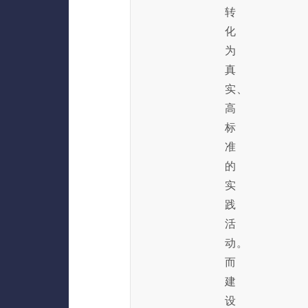
转
化
为
真
实、
高
标
准
的
实
践
活
动。
而
建
设