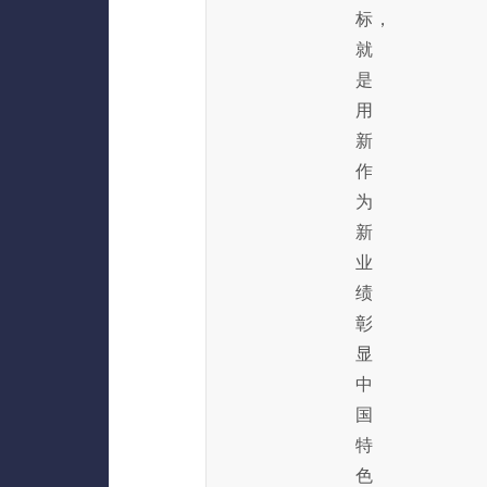
标，
就
是
用
新
作
为
新
业
绩
彰
显
中
国
特
色