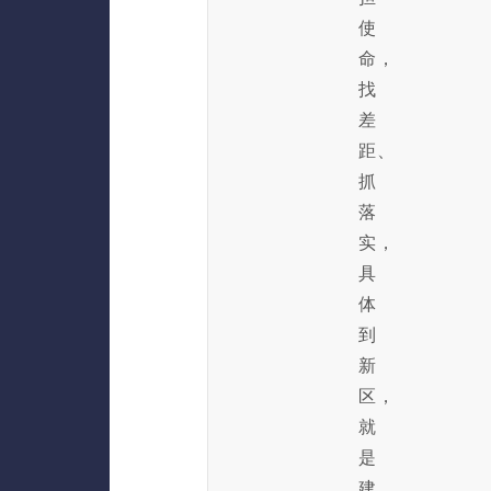
使
命，
找
差
距、
抓
落
实，
具
体
到
新
区，
就
是
建