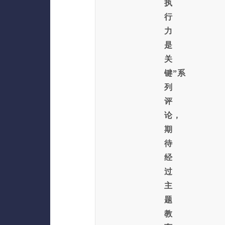
执
行
力
是
关
键”系
列
评
论，
期
待
经
过
主
题
教