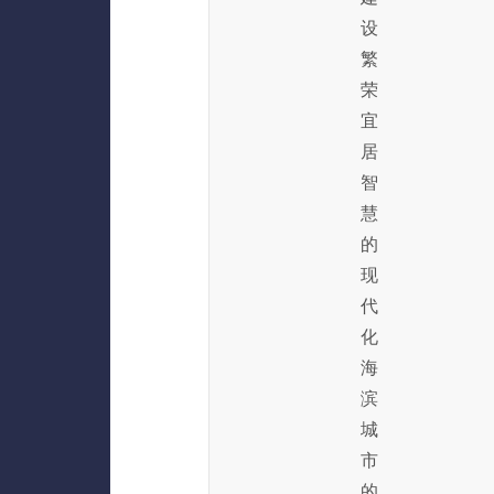
设
繁
荣
宜
居
智
慧
的
现
代
化
海
滨
城
市
的