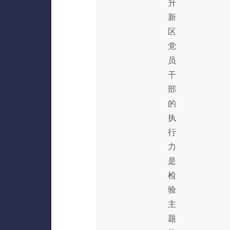
升
新
区
党
员
干
部
的
执
行
力
是
检
验
主
题