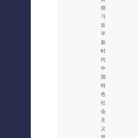
彻
习
近
平
新
时
代
中
国
特
色
社
会
主
义
思