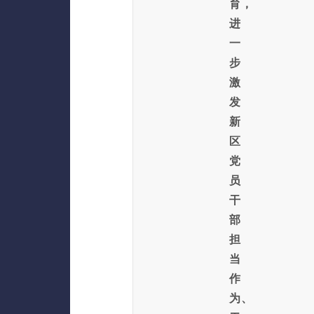
育，
进
一
步
激
发
新
区
党
员
干
部
担
当
作
为、