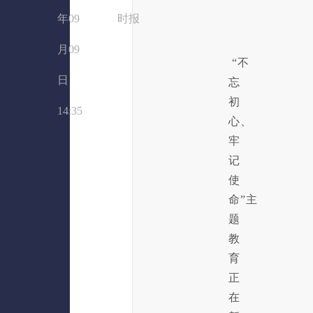
年09
时报
月09
“不
日
忘
初
14:35
心、
牢
记
使
命”主
题
教
育
正
在