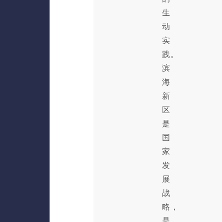
生
动
实
践。
滨
海
新
区
是
国
家
发
展
战
略，
是