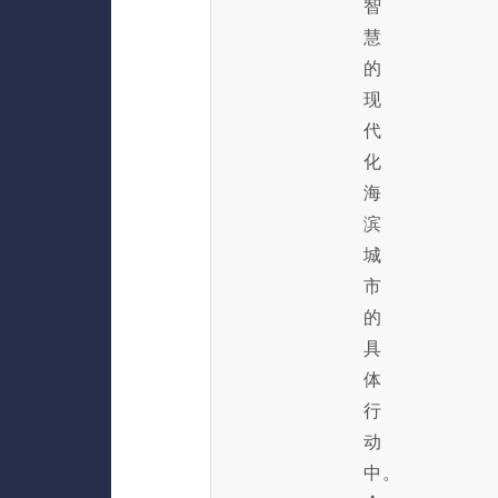
智
慧
的
现
代
化
海
滨
城
市
的
具
体
行
动
中。