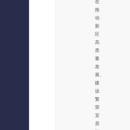
在
推
动
新
区
高
质
量
发
展、
建
设
繁
荣
宜
居