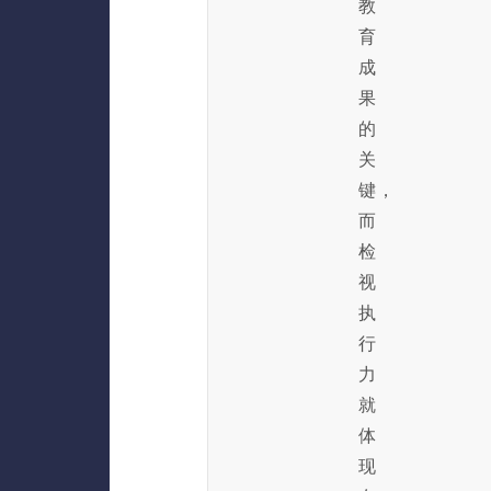
教
育
成
果
的
关
键，
而
检
视
执
行
力
就
体
现