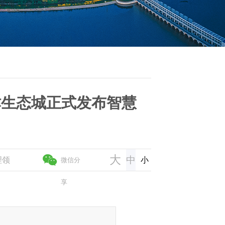
津生态城正式发布智慧
大
中
理领
小
微信分
享