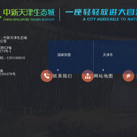
位：中新天津生态城
办公室
：
津ICP备
273号-1
国家部委
天津市
：1201160010
安备
02301078号
联系我们
网站地图