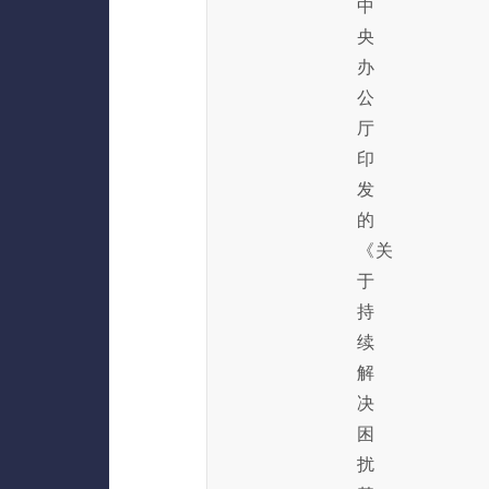
中
央
办
公
厅
印
发
的
《关
于
持
续
解
决
困
扰