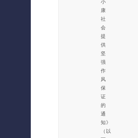
小
康
社
会
提
供
坚
强
作
风
保
证
的
通
知》
（以