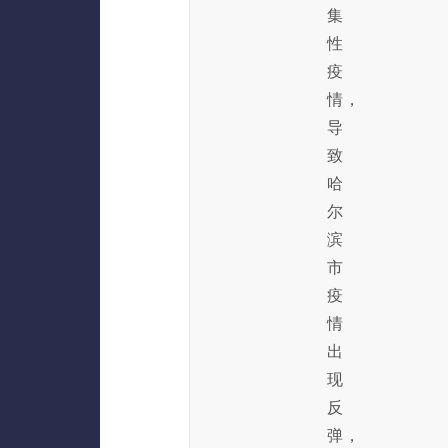
集
性
疫
情，
导
致
哈
尔
滨
市
疫
情
出
现
反
弹，