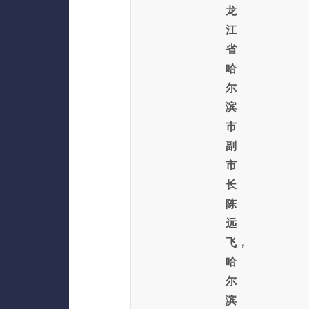
龙
江
省
哈
尔
滨
市
副
市
长
陈
远
飞，
哈
尔
滨