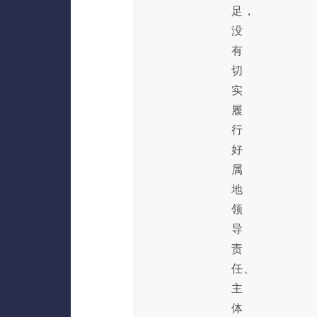
足，
没
有
切
实
履
行
好
属
地
领
导
责
任、
主
体