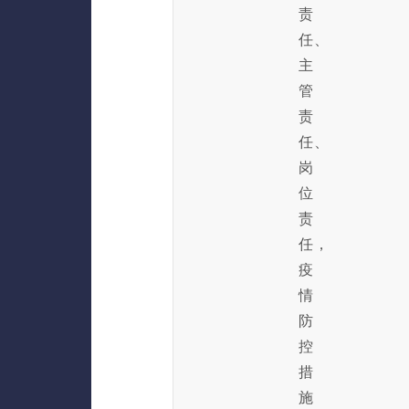
责
任、
主
管
责
任、
岗
位
责
任，
疫
情
防
控
措
施