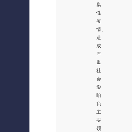
集
性
疫
情、
造
成
严
重
社
会
影
响
负
主
要
领