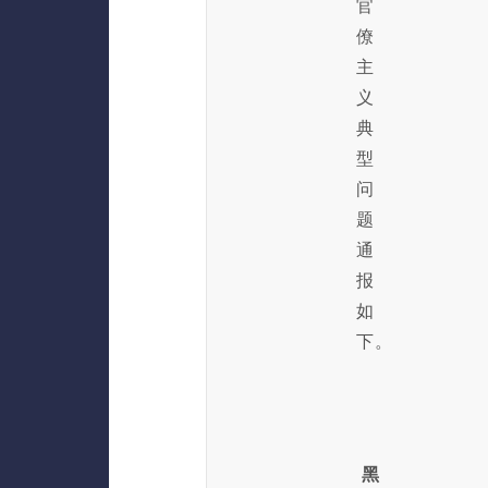
官
僚
主
义
典
型
问
题
通
报
如
下。
黑