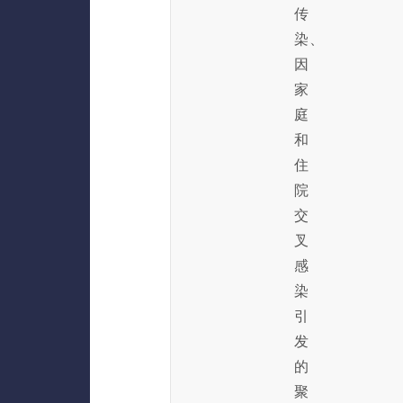
传
染、
因
家
庭
和
住
院
交
叉
感
染
引
发
的
聚