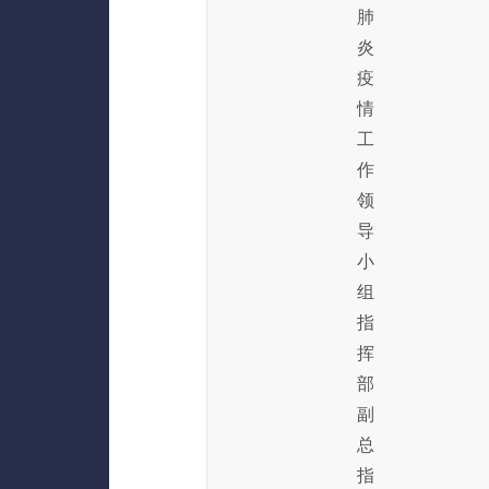
肺
炎
疫
情
工
作
领
导
小
组
指
挥
部
副
总
指