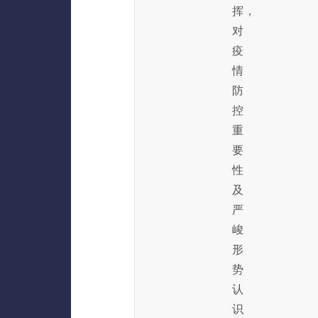
挥，
对
疫
情
防
控
重
要
性
及
严
峻
形
势
认
识