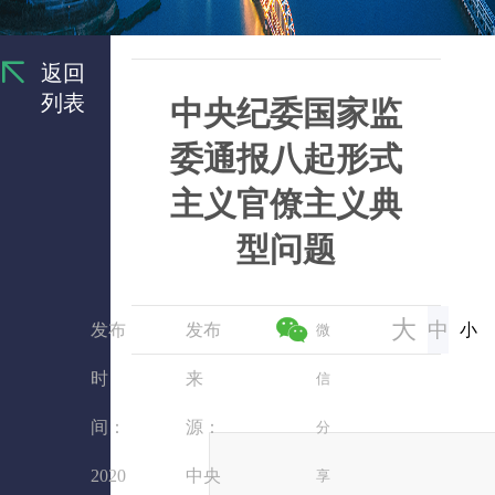
返回
列表
中央纪委国家监
委通报八起形式
主义官僚主义典
型问题
大
中
发布
发布
小
微
时
来
信
间：
源：
分
2020
中央
享