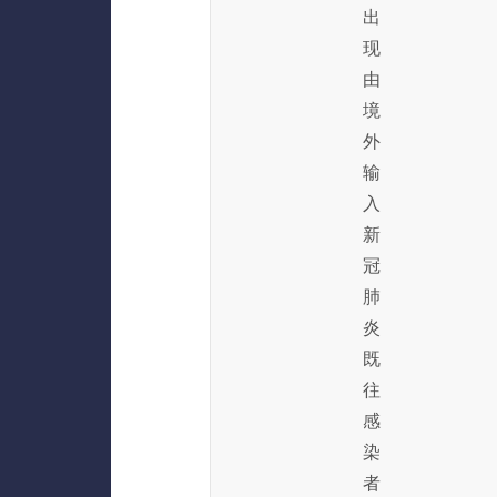
出
现
由
境
外
输
入
新
冠
肺
炎
既
往
感
染
者