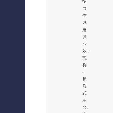
拓
展
作
风
建
设
成
效，
现
将
8
起
形
式
主
义、