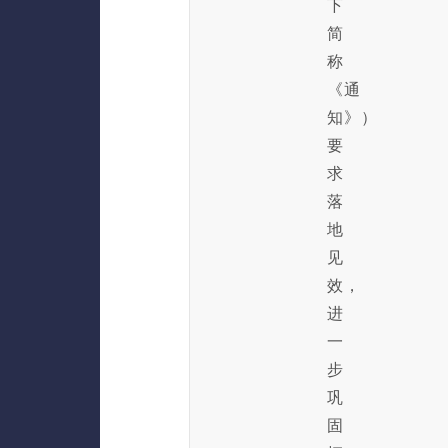
下
简
称
《通
知》）
要
求
落
地
见
效，
进
一
步
巩
固