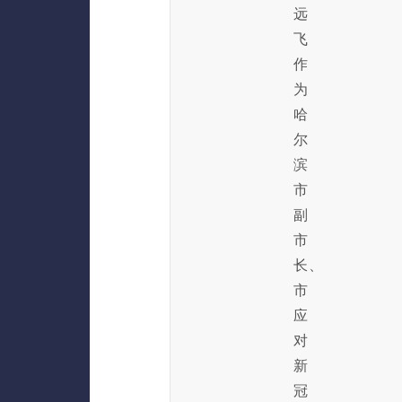
远
飞
作
为
哈
尔
滨
市
副
市
长、
市
应
对
新
冠