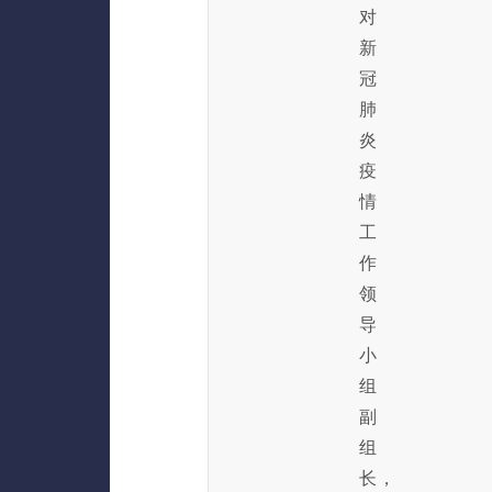
对
新
冠
肺
炎
疫
情
工
作
领
导
小
组
副
组
长，