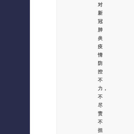
对
新
冠
肺
炎
疫
情
防
控
不
力，
不
尽
责
不
担