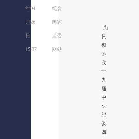
年04
纪委
月26
国家
为
日
监委
贯
彻
15:37
网站
落
实
十
九
届
中
央
纪
委
四