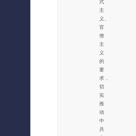
式
主
义、
官
僚
主
义
的
要
求，
切
实
推
动
中
共