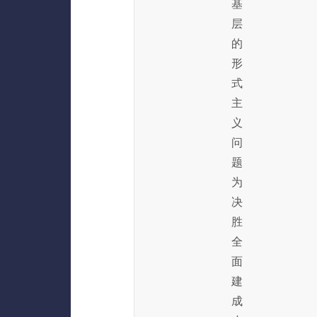
基
层
的
形
式
主
义
问
题
为
决
胜
全
面
建
成