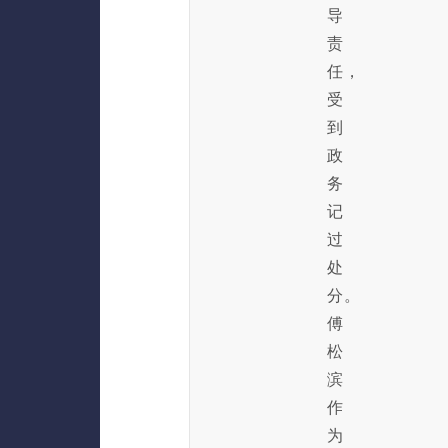
导
责
任，
受
到
政
务
记
过
处
分。
傅
松
滨
作
为