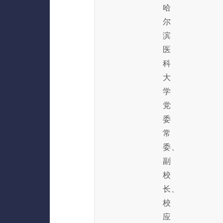
哈
尔
滨
医
科
大
学
党
委
常
委、
副
校
长、
校
应