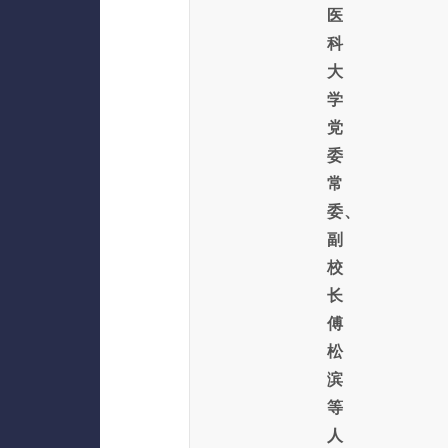
医
科
大
学
党
委
常
委、
副
校
长
傅
松
滨
等
人