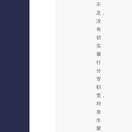
不
足，
没
有
切
实
履
行
分
管
职
责，
对
发
生
聚