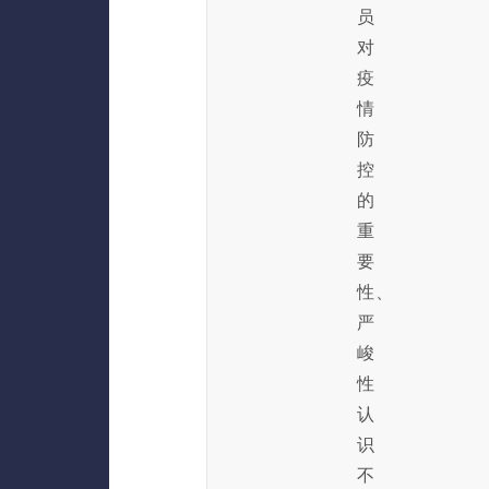
员
对
疫
情
防
控
的
重
要
性、
严
峻
性
认
识
不