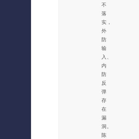
不
落
实，
外
防
输
入、
内
防
反
弹
存
在
漏
洞。
陈