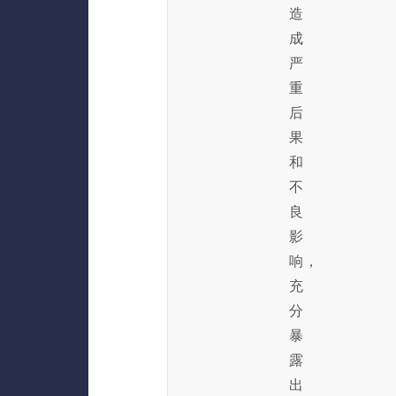
造
成
严
重
后
果
和
不
良
影
响，
充
分
暴
露
出