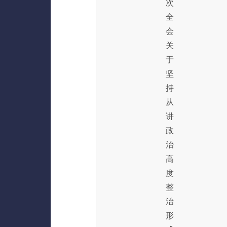
次
全
会
关
于
坚
持
从
讲
政
治
高
度
整
治
形