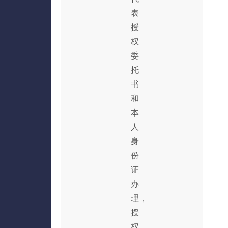
表
授
权
委
托
书
和
本
人
身
份
证
办
理，
授
权