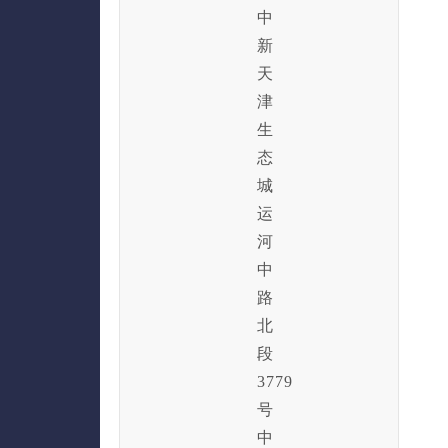
中
新
天
津
生
态
城
运
河
中
路
北
段
3779
号
中