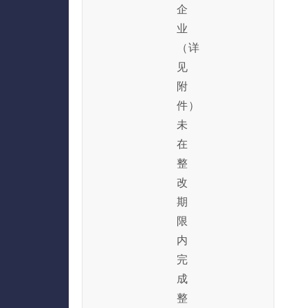
企
业
（详
见
附
件）
未
在
整
改
期
限
内
完
成
整