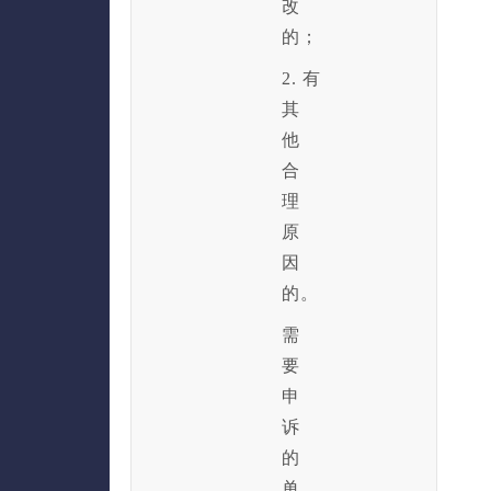
改
的；
2. 有
其
他
合
理
原
因
的。
需
要
申
诉
的
单