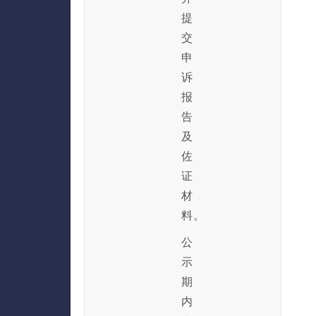
提
交
申
诉
报
告
及
佐
证
材
料。
公
示
期
内