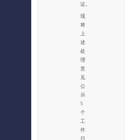
证。
现
将
上
述
处
理
意
见
公
示
5
个
工
作
日