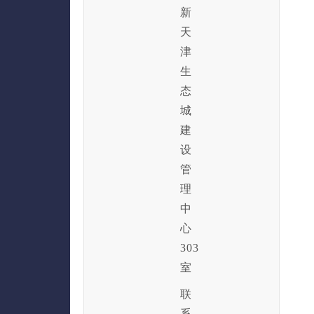
新
天
津
生
态
城
建
设
管
理
中
心
303
室
联
系