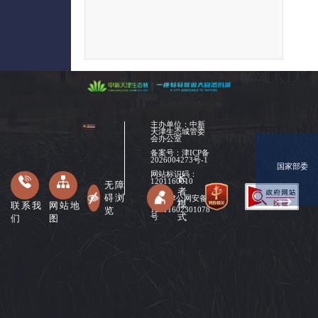
主办单位：中新
天津生态城管委
会办公室
备案号：
津ICP备
2026004273号-1
国家部委
网站标识码：
长
1201160010
无障
者
碍浏
津公网安备
模
联系我
网站地
览
12011602301078
式
们
图
号