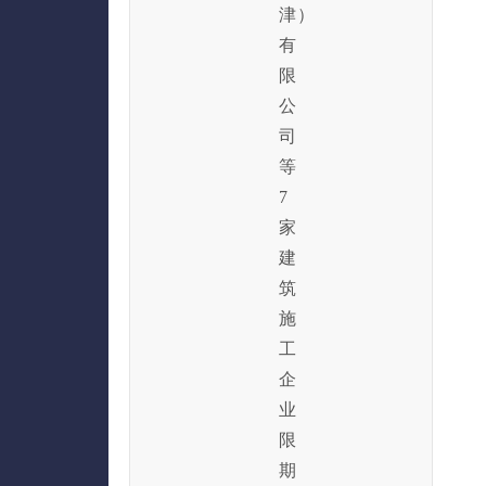
津）
有
限
公
司
等
7
家
建
筑
施
工
企
业
限
期