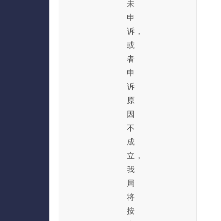
未
申
诉，
或
者
申
诉
原
因
不
成
立，
我
局
将
按