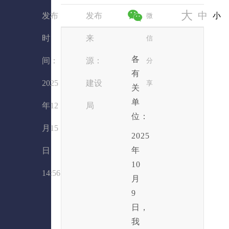
大
中
发布
发布
小
微
时
来
信
各
间：
源：
分
有
2025
建设
享
关
单
年12
局
位：
月15
2025
年
日
10
14:56
月
9
日，
我