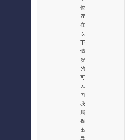
位
存
在
以
下
情
况
的，
可
以
向
我
局
提
出
异