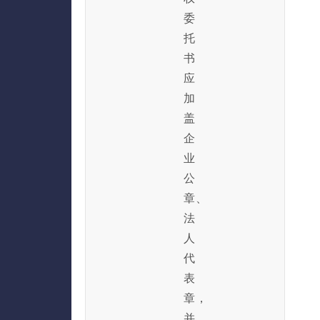
委
托
书
应
加
盖
企
业
公
章、
法
人
代
表
章，
并