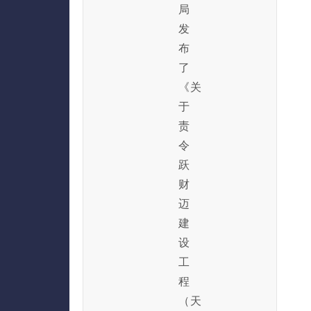
局
发
布
了
《关
于
责
令
跃
财
迈
建
设
工
程
（天