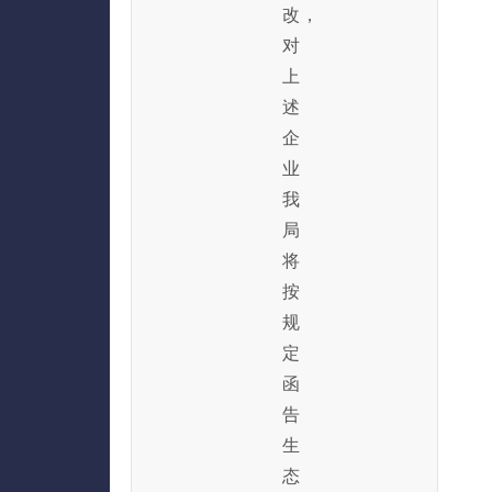
改，
对
上
述
企
业
我
局
将
按
规
定
函
告
生
态