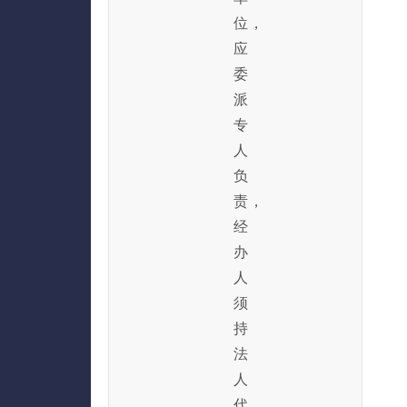
位，
应
委
派
专
人
负
责，
经
办
人
须
持
法
人
代