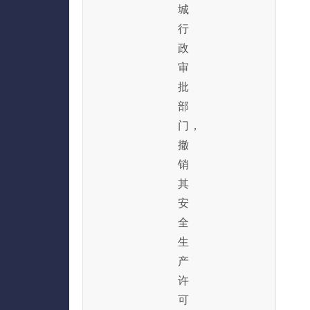
城
行
政
审
批
部
门，
撤
销
其
安
全
生
产
许
可