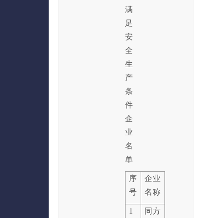
满
足
安
全
生
产
条
件
企
业
名
单
序
企业
号
名称
1
同方