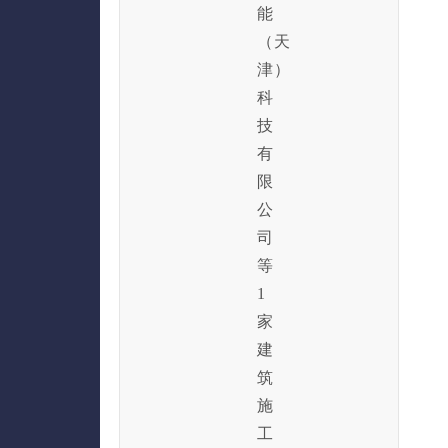
能
（天
津）
科
技
有
限
公
司
等
1
家
建
筑
施
工