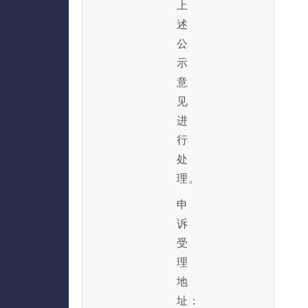
上
述
公
示
意
见
进
行
处
理。
申
诉
受
理
地
址：