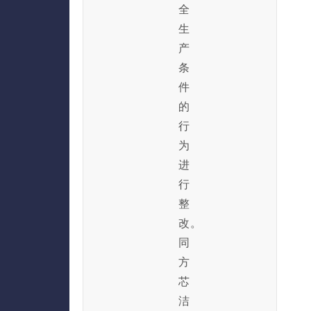
全
生
产
条
件
的
行
为
进
行
整
改。
同
方
芯
洁