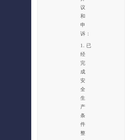
议
和
申
诉：
1. 已
经
完
成
安
全
生
产
条
件
整