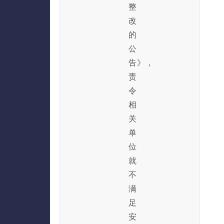
整
改
的
公
告》，
责
令
相
关
单
位
就
不
满
足
安