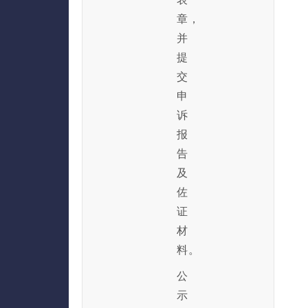
章，
并
提
交
申
诉
报
告
及
佐
证
材
料。
公
示