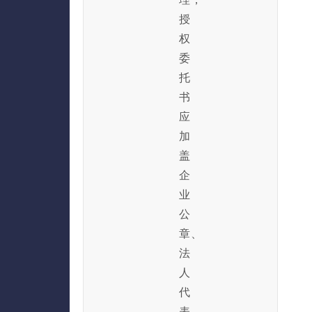
授
权
委
托
书
应
加
盖
企
业
公
章、
法
人
代
表