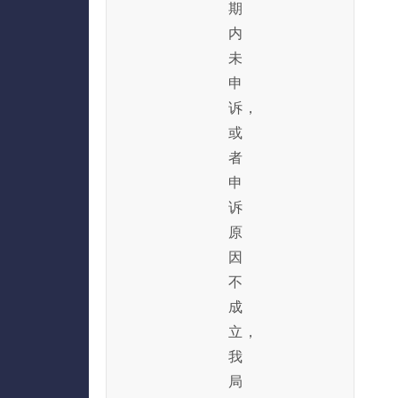
期
内
未
申
诉，
或
者
申
诉
原
因
不
成
立，
我
局