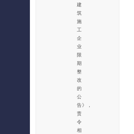
建
筑
施
工
企
业
限
期
整
改
的
公
告》，
责
令
相