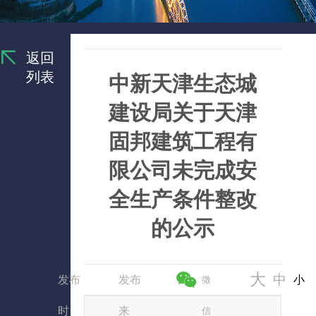
返回
列表
中新天津生态城
建设局关于天津
固邦建筑工程有
限公司未完成安
全生产条件整改
的公示
大
中
发布
发布
小
微
时
来
信