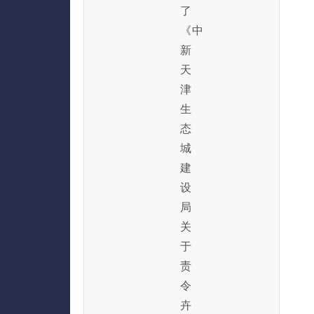
了
《中
新
天
津
生
态
城
建
设
局
关
于
责
令
卉