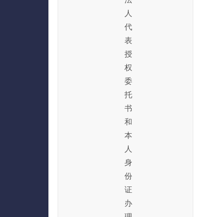
人
代
表
授
权
委
托
书
和
本
人
身
份
证
办
理，