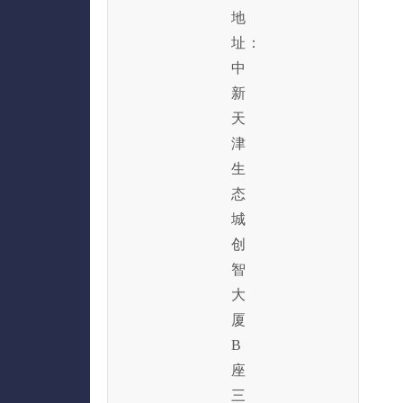
地
址：
中
新
天
津
生
态
城
创
智
大
厦
B
座
三