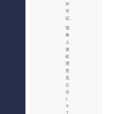
许
可
证。
现
将
上
述
处
理
意
见
公
示
5
个
工