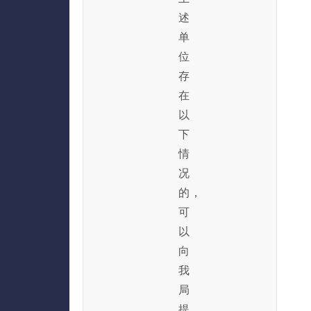
述
单
位
存
在
以
下
情
况
的，
可
以
向
我
局
提