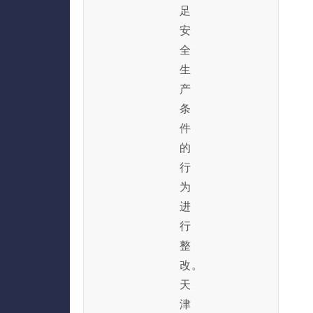
足
安
全
生
产
条
件
的
行
为
进
行
整
改。
天
津