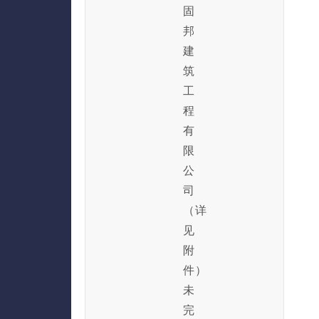
固
邦
建
筑
工
程
有
限
公
司
（详
见
附
件）
未
完