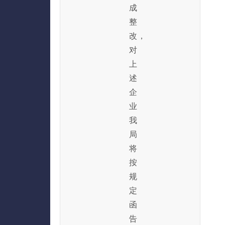
成
整
改，
对
上
述
企
业
我
局
将
按
规
定
函
告