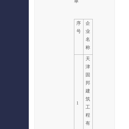
单
序
企
号
业
名
称
天
津
固
邦
建
筑
1
工
程
有