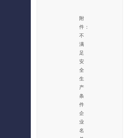
附
件：
不
满
足
安
全
生
产
条
件
企
业
名