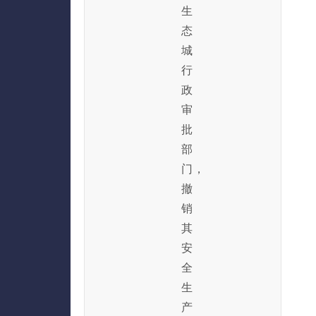
生
态
城
行
政
审
批
部
门，
撤
销
其
安
全
生
产