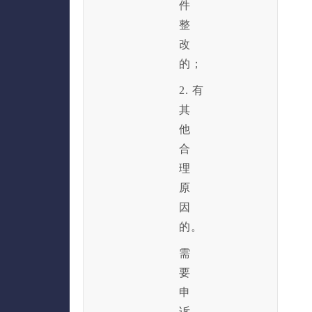
件
整
改
的；
2. 有
其
他
合
理
原
因
的。
需
要
申
诉