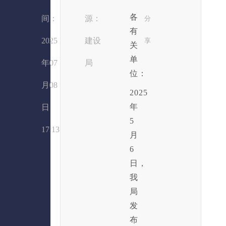
各
间：
源：
分
有
2025
建设
享
关
单
年07
局
位：
月08
2025
年
日
5
17:13
月
6
日，
我
局
发
布