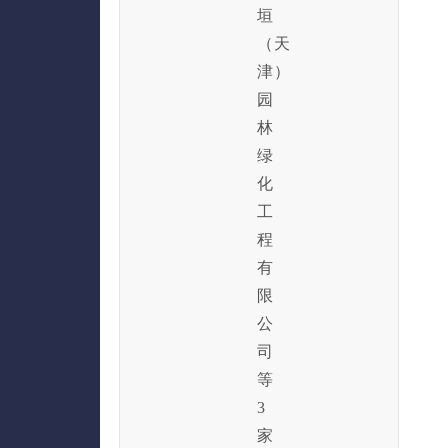
垣
（天
津）
园
林
绿
化
工
程
有
限
公
司
等
3
家