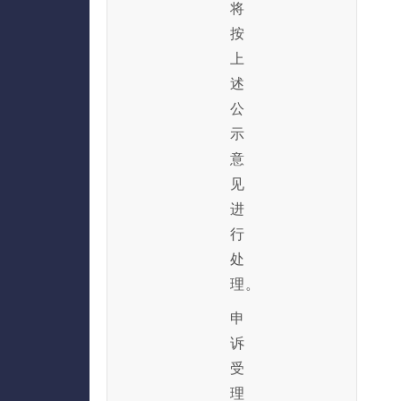
将
按
上
述
公
示
意
见
进
行
处
理。
申
诉
受
理