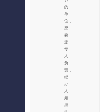
的
单
位，
应
委
派
专
人
负
责，
经
办
人
须
持
法