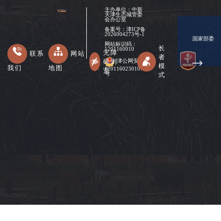
主办单位：中新
天津生态城管委
会办公室
备案号：
津ICP备
2026004273号-1
国家部委
网站标识码：
长
1201160010
无障
联系
网站
者
碍浏
津公网安备
模
我们
地图
12011602301078
览
式
号