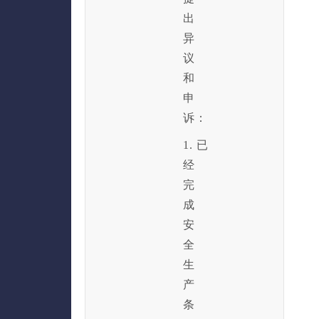
出
异
议
和
申
诉：
1. 已
经
完
成
安
全
生
产
条