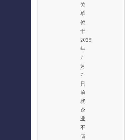
关
单
位
于
2025
年
7
月
7
日
前
就
企
业
不
满