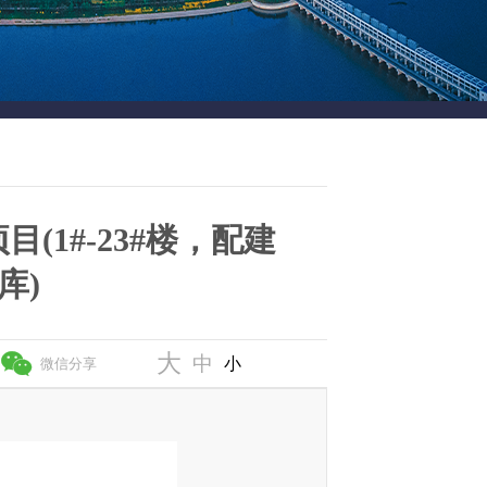
目(1#-23#楼，配建
库)
大
中
小
微信分享