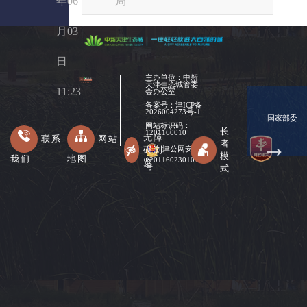
年06
局
月03
日
主办单位：中新
天津生态城管委
11:23
会办公室
备案号：
津ICP备
2026004273号-1
国家部委
网站标识码：
长
1201160010
无障
联系
网站
者
碍浏
津公网安备
模
我们
地图
12011602301078
览
式
号