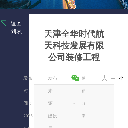
返回
列表
天津全华时代航
天科技发展有限
公司装修工程
大
中
发布
发布
小
微
时
来
信
间：
源：
分
2025
建设
享