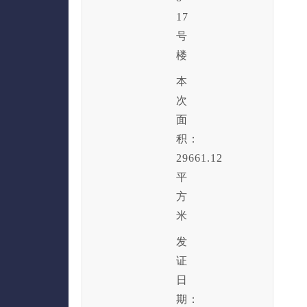
17
号
楼
本
次
面
积：
29661.12
平
方
米
发
证
日
期：