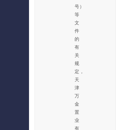
号）
等
文
件
的
有
关
规
定，
天
津
万
金
置
业
有