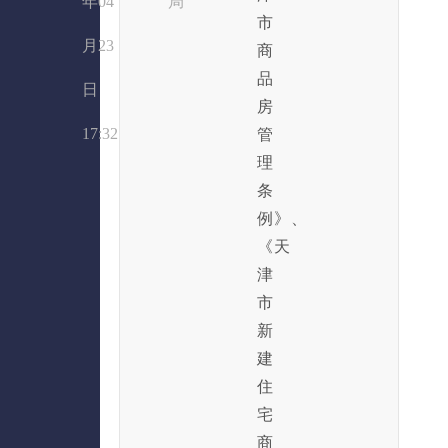
年04
局
市
月23
商
品
日
房
17:32
管
理
条
例》、
《天
津
市
新
建
住
宅
商