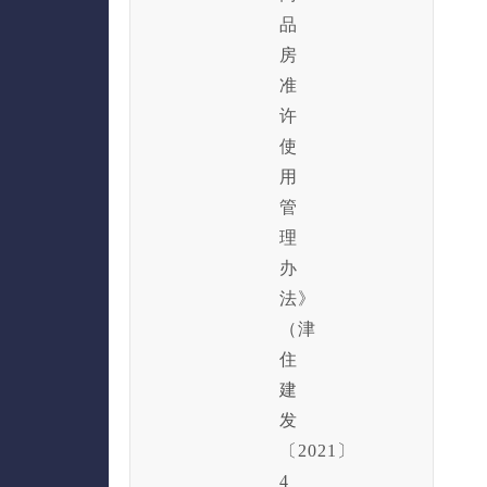
品
房
准
许
使
用
管
理
办
法》
（津
住
建
发
〔2021〕
4