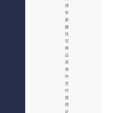
津
市
新
建
住
宅
商
品
房
准
许
交
付
使
用
证