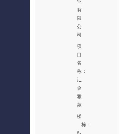
业
有
限
公
司
项
目
名
称：
汇
金
雅
苑
楼
栋：
8-