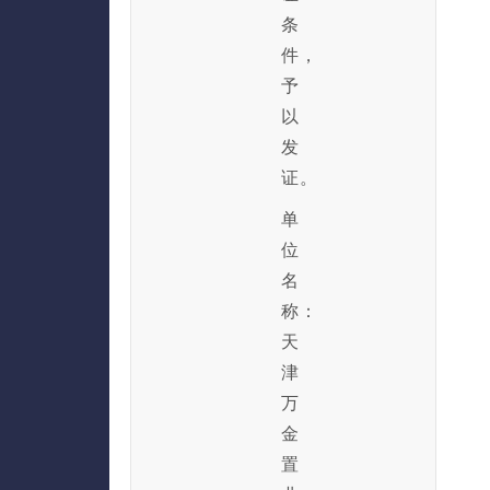
条
件，
予
以
发
证。
单
位
名
称：
天
津
万
金
置