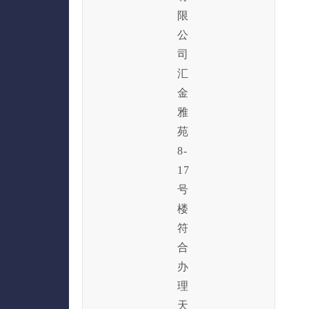
限
公
司
汇
金
雅
苑
8-
17
号
楼
符
合
办
理
天