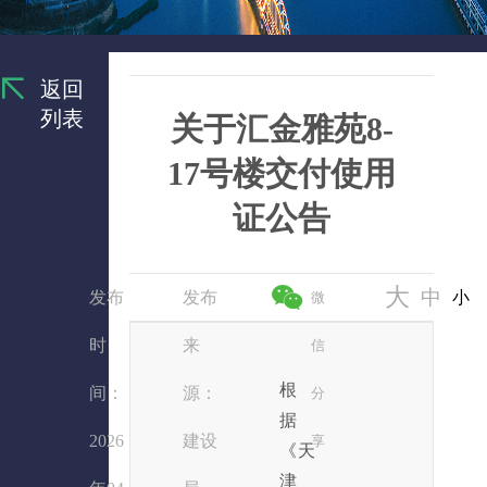
返回
列表
关于汇金雅苑8-
17号楼交付使用
证公告
大
中
发布
发布
小
微
时
来
信
根
间：
源：
分
据
2026
建设
享
《天
津