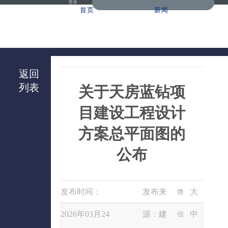
登录
首页
新闻
返回
列表
关于天房蓝钻项
目建设工程设计
方案总平面图的
公布
发布时间：
发布来
大
微
2026年03月24
源：建
中
信