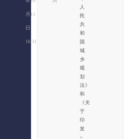
年10
局
人
月11
民
共
日
和
16:31
国
城
乡
规
划
法》
和
《关
于
印
发
<