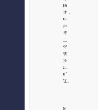
陈
述，
申
辩
等
主
张
或
提
出
听
证。
附