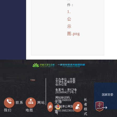
件：
1.
公
示
图.png
主办单位：中新
天津生态城管委
会办公室
备案号：
津ICP备
2026004273号-1
国家部委
网站标识码：
长
1201160010
无障
联系
网站
者
碍浏
津公网安备
模
我们
地图
12011602301078
览
式
号