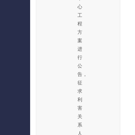
心
工
程
方
案
进
行
公
告，
征
求
利
害
关
系
人