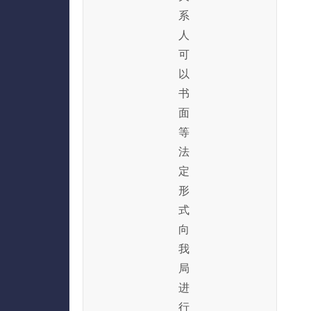
系
人
可
以
书
面
等
法
定
形
式
向
我
局
进
行