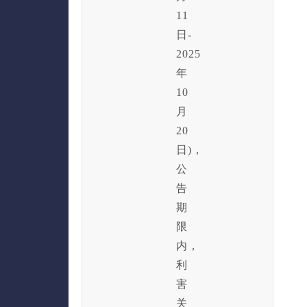
11
日-
2025
年
10
月
20
日)，
公
告
期
限
内，
利
害
关