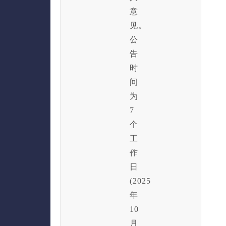
意
见。
公
告
时
间
为
7
个
工
作
日
(2025
年
10
月