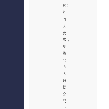
知》
的
有
关
要
求，
现
将
北
方
大
数
据
交
易
中