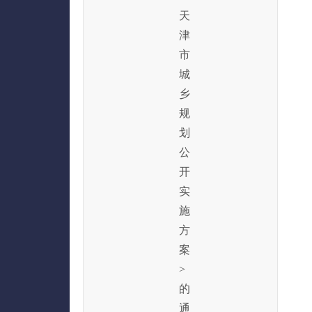
天
津
市
城
乡
规
划
公
开
实
施
方
案
>
的
通