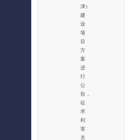
津)
建
设
项
目
方
案
进
行
公
告，
征
求
利
害
关