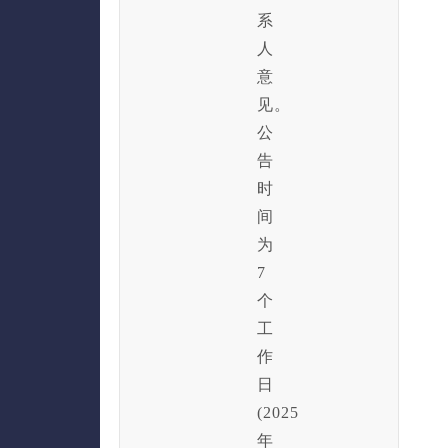
系
人
意
见。
公
告
时
间
为
7
个
工
作
日
(2025
年