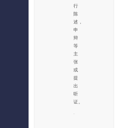
行
陈
述，
申
辩
等
主
张
或
提
出
听
证。