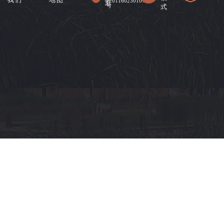
12011602301078
览
式
号