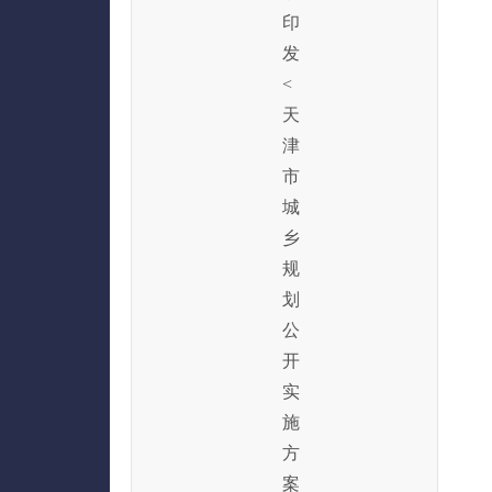
印
发
<
天
津
市
城
乡
规
划
公
开
实
施
方
案