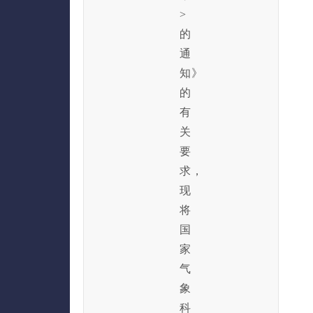
>
的
通
知》
的
有
关
要
求，
现
将
国
家
气
象
科