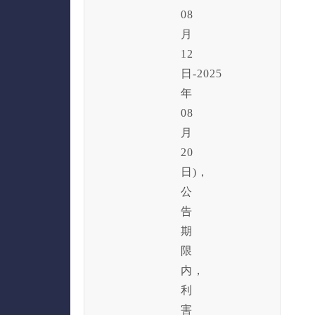
08
月
12
日-2025
年
08
月
20
日)，
公
告
期
限
内，
利
害