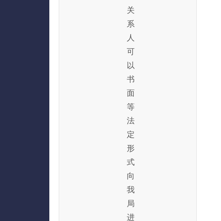
关
系
人
可
以
书
面
等
法
定
形
式
向
我
局
进