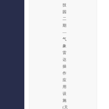
技
园
二
期
—
气
象
雷
达
操
作
应
用
设
施
(天