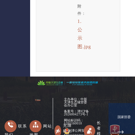
附
件：
1.
公
示
图.jpg
主办单位：中新
天津生态城管委
会办公室
备案号：
津ICP备
2026004273号-1
国家部委
网站标识码：
长
1201160010
无障
联系
网站
者
碍浏
津公网安备
模
我们
地图