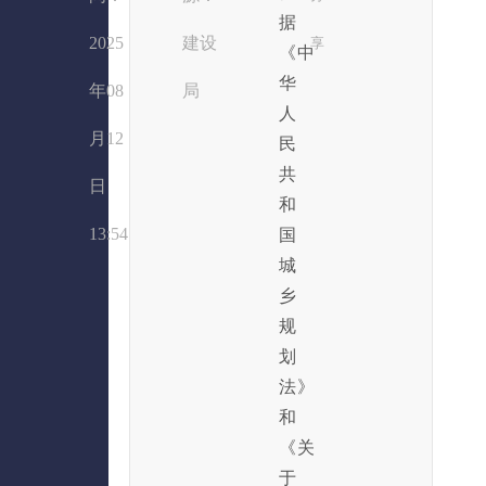
据
2025
建设
享
《中
华
年08
局
人
月12
民
共
日
和
13:54
国
城
乡
规
划
法》
和
《关
于