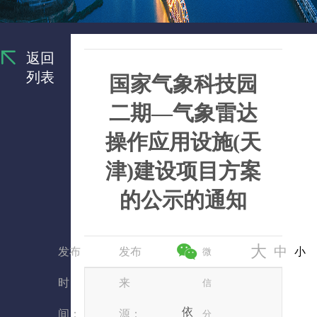
返回
列表
国家气象科技园
二期—气象雷达
操作应用设施(天
津)建设项目方案
的公示的通知
大
中
发布
发布
小
微
时
来
信
依
间：
源：
分