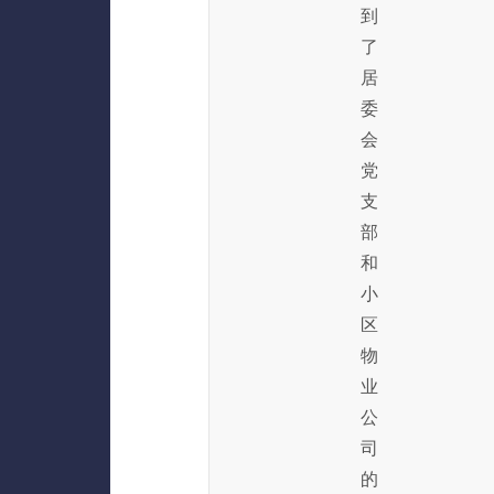
到
了
居
委
会
党
支
部
和
小
区
物
业
公
司
的