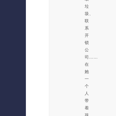
垃
圾、
联
系
开
锁
公
司……
在
她
一
个
人
带
着
孩