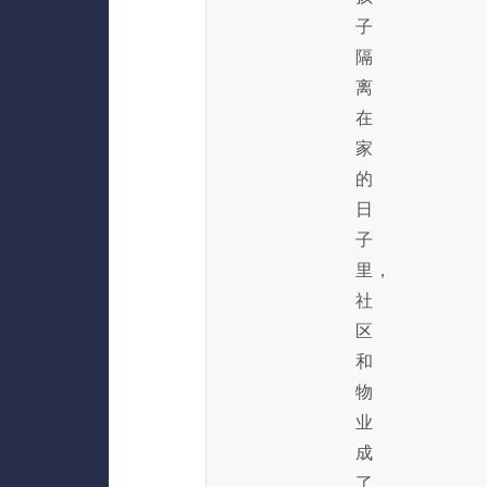
子
隔
离
在
家
的
日
子
里，
社
区
和
物
业
成
了