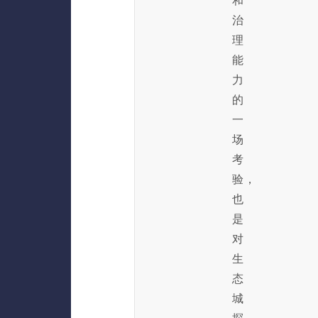
和
治
理
能
力
的
一
场
考
验，
也
是
对
生
态
城