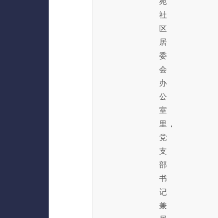
苑
社
区
居
委
会
办
公
室
里，
党
支
部
书
记
兼