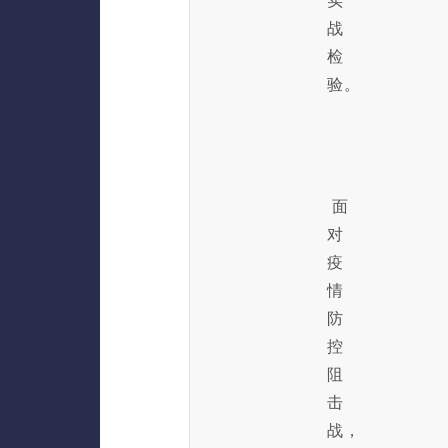
实
战
检
验。
面
对
疫
情
防
控
阻
击
战，