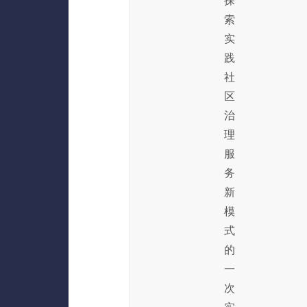
探
索
实
践
社
区
治
理
服
务
新
模
式
的
一
次