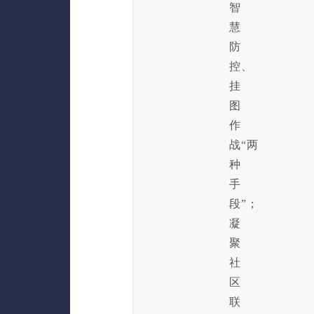
智
慧
防
控、
挂
图
作
战“两
种
手
段”；
凝
聚
社
区
联