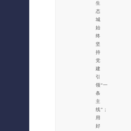
生
态
城
始
终
坚
持
党
建
引
领“一
条
主
线”；
用
好