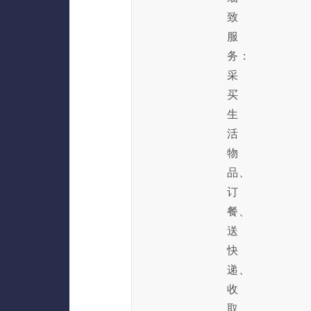
致
服
务：
采
买
生
活
物
品、
订
餐、
送
快
递、
收
取