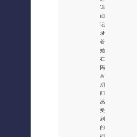
详
细
记
录
着
她
在
隔
离
期
间
感
受
到
的
细