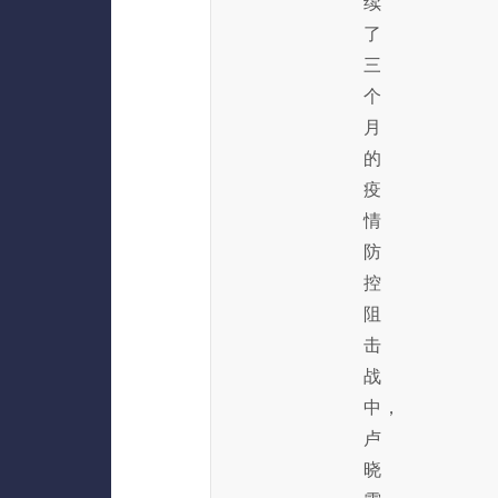
续
了
三
个
月
的
疫
情
防
控
阻
击
战
中，
卢
晓