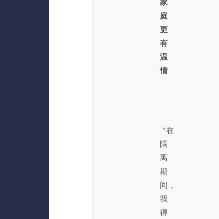
家
庭
更
有
温
情
“在
隔
离
期
间，
我
得