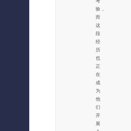
考
验，
而
这
段
经
历
也
正
在
成
为
他
们
开
展