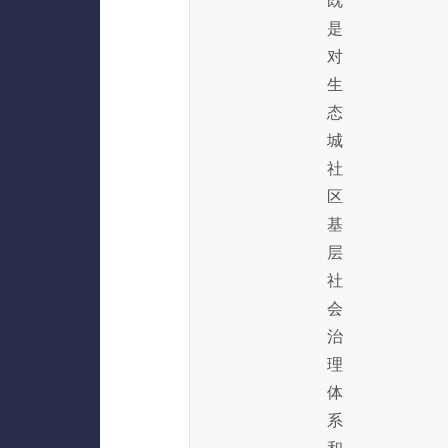
既
是
对
生
态
城
社
区
基
层
社
会
治
理
体
系