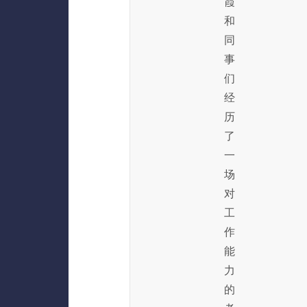
霞
和
同
事
们
经
历
了
一
场
对
工
作
能
力
的