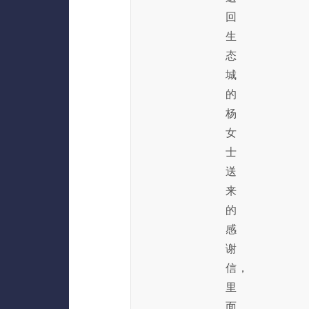
回
生
态
城
的
杨
女
士
送
来
的
感
谢
信，
里
面