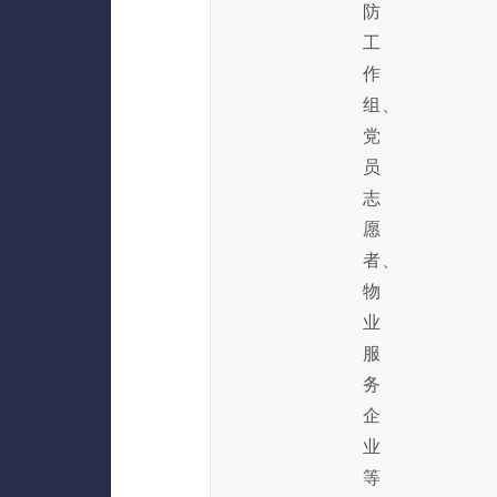
防
工
作
组、
党
员
志
愿
者、
物
业
服
务
企
业
等