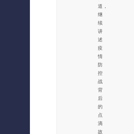
道，
继
续
讲
述
疫
情
防
控
战
背
后
的
点
滴
故