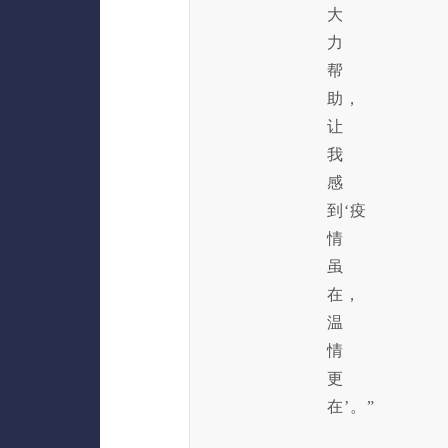
大
力
帮
助，
让
我
感
到‘疫
情
虽
在，
温
情
更
在’。”