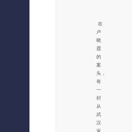
在
卢
晓
霞
的
案
头，
有
一
封
从
武
汉
返