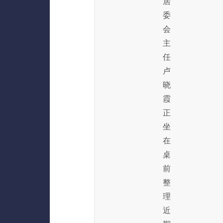
居
委
会
主
任
卢
晓
霞
正
坐
在
桌
前
整
理
近