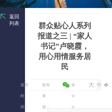
返回
列表
群众贴心人系列
报道之三 | “家人
书记”卢晓霞，
用心用情服务居
民
大
中
发布
发布
小
微
时
来
信
间：
源：
分