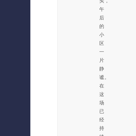
头，
午
后
的
小
区
一
片
静
谧。
在
这
场
已
经
持