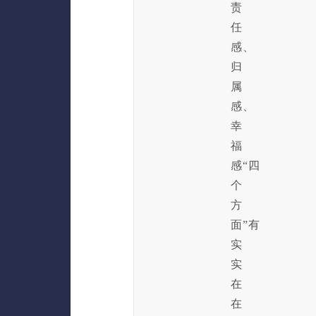
责
任
感、
归
属
感、
幸
福
感“四
个
方
面”有
实
实
在
在