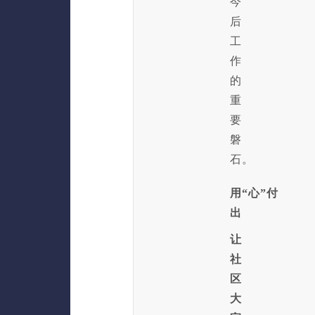
今
后
工
作
的
重
要
磐
石。
用“心”付
出
让
社
区
大