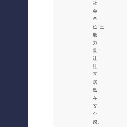
社
会
单
位“三
股
力
量”；
让
社
区
居
民
在
安
全
感、