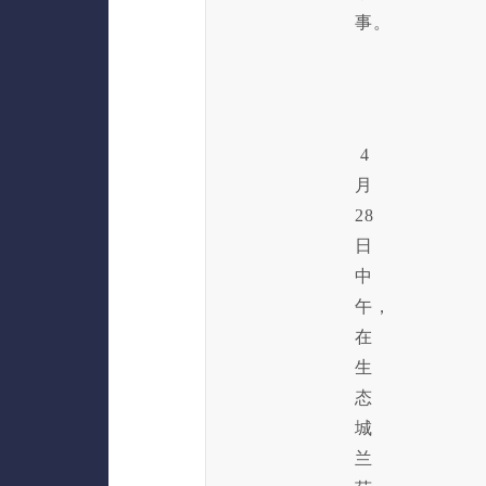
事。
4
月
28
日
中
午，
在
生
态
城
兰