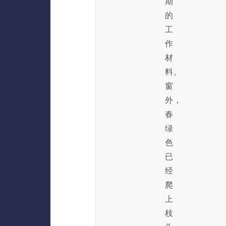
期
的
工
作
材
料。
窗
外，
春
绿
色
已
经
爬
上
枝