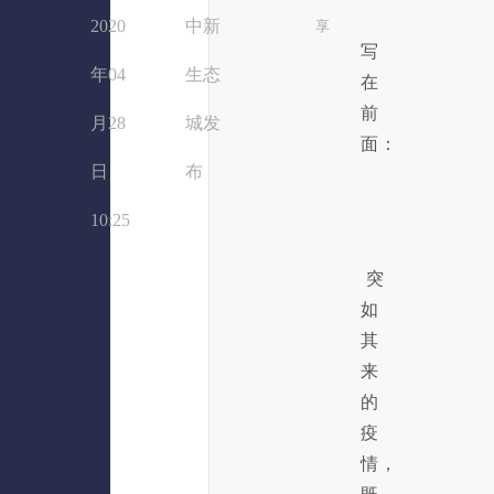
2020
中新
享
写
年04
生态
在
前
月28
城发
面：
日
布
10:25
突
如
其
来
的
疫
情，