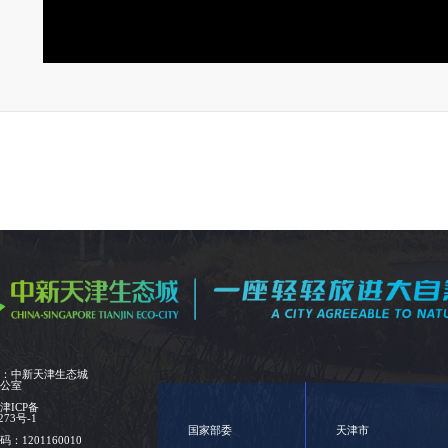
位：中新天津生态城
办公室
：
津ICP备
273号-1
国家部委
天津市
：1201160010