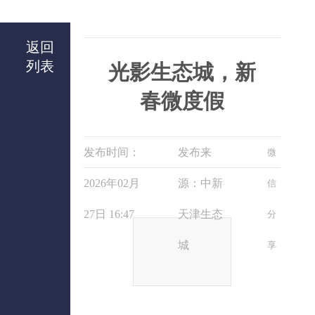
返回
列表
光影生态城，新
春微度假
发布时间：
发布来
微
2026年02月
源：中新
信
27日 16:47
天津生态
分
城
享