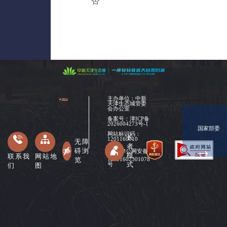
否
主办单位：中新
天津生态城管委
会办公室
备案号：
津ICP备
2026004273号-1
国家部委
网站标识码：
长
1201160010
无障
者
碍浏
津公网安备
模
联系我
网站地
览
12011602301078
式
们
图
号